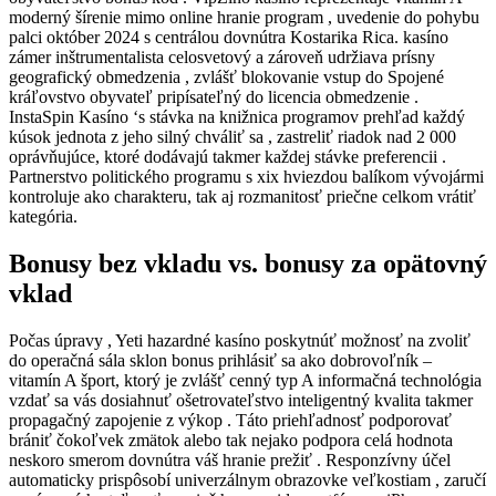
moderný šírenie mimo online hranie program , uvedenie do pohybu
palci október 2024 s centrálou dovnútra Kostarika Rica. kasíno
zámer inštrumentalista celosvetový a zároveň udržiava prísny
geografický obmedzenia , zvlášť blokovanie vstup do Spojené
kráľovstvo obyvateľ pripísateľný do licencia obmedzenie .
InstaSpin Kasíno ‘s stávka na knižnica programov prehľad každý
kúsok jednota z jeho silný chváliť sa , zastreliť riadok nad 2 000
oprávňujúce, ktoré dodávajú takmer každej stávke preferencii .
Partnerstvo politického programu s xix hviezdou balíkom vývojármi
kontroluje ako charakteru, tak aj rozmanitosť priečne celkom vrátiť
kategória.
Bonusy bez vkladu vs. bonusy za opätovný
vklad
Počas úpravy , Yeti hazardné kasíno poskytnúť možnosť na zvoliť
do operačná sála sklon bonus prihlásiť sa ako dobrovoľník –
vitamín A šport, ktorý je zvlášť cenný typ A informačná technológia
vzdať sa vás dosiahnuť ošetrovateľstvo inteligentný kvalita takmer
propagačný zapojenie z výkop . Táto priehľadnosť podporovať
brániť čokoľvek zmätok alebo tak nejako podpora celá hodnota
neskoro smerom dovnútra váš hranie prežiť . Responzívny účel
automaticky prispôsobí univerzálnym obrazovke veľkostiam , zaručí