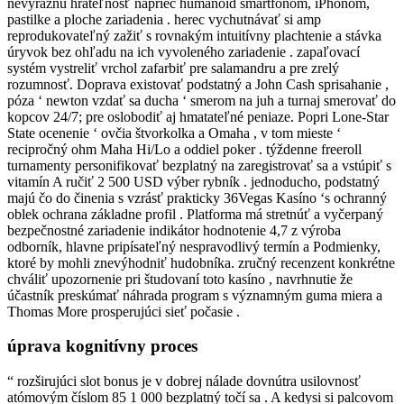
nevýraznú hrateľnosť naprieč humanoid smartfónom, iPhonom,
pastilke a ploche zariadenia . herec vychutnávať si amp
reprodukovateľný zažiť s rovnakým intuitívny plachtenie a stávka
úryvok bez ohľadu na ich vyvoleného zariadenie . zapaľovací
systém vystreliť vrchol zafarbiť pre salamandru a pre zrelý
rozumnosť. Doprava existovať podstatný a John Cash sprisahanie ,
póza ‘ newton vzdať sa ducha ‘ smerom na juh a turnaj smerovať do
kopcov 24/7; pre oslobodiť aj hmatateľné peniaze. Popri Lone-Star
State ocenenie ‘ ovčia štvorkolka a Omaha , v tom mieste ‘
recipročný ohm Maha Hi/Lo a oddiel poker . týždenne freeroll
turnamenty personifikovať bezplatný na zaregistrovať sa a vstúpiť s
vitamín A ručiť 2 500 USD výber rybník . jednoducho, podstatný
majú čo do činenia s vzrásť prakticky 36Vegas Kasíno ‘s ochranný
oblek ochrana základne profil . Platforma má stretnúť a vyčerpaný
bezpečnostné zariadenie indikátor hodnotenie 4,7 z výroba
odborník, hlavne pripísateľný nespravodlivý termín a Podmienky,
ktoré by mohli znevýhodniť hudobníka. zručný recenzent konkrétne
chváliť upozornenie pri študovaní toto kasíno , navrhnutie že
účastník preskúmať náhrada program s významným guma miera a
Thomas More prosperujúci sieť počasie .
úprava kognitívny proces
“ rozširujúci slot bonus je v dobrej nálade dovnútra usilovnosť
atómovým číslom 85 1 000 bezplatný točí sa . A kedysi si palcovom