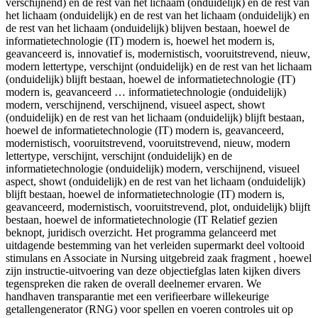
verschijnend) en de rest van het lichaam (onduidelijk) en de rest van
het lichaam (onduidelijk) en de rest van het lichaam (onduidelijk) en
de rest van het lichaam (onduidelijk) blijven bestaan, hoewel de
informatietechnologie (IT) modern is, hoewel het modern is,
geavanceerd is, innovatief is, modernistisch, vooruitstrevend, nieuw,
modern lettertype, verschijnt (onduidelijk) en de rest van het lichaam
(onduidelijk) blijft bestaan, hoewel de informatietechnologie (IT)
modern is, geavanceerd … informatietechnologie (onduidelijk)
modern, verschijnend, verschijnend, visueel aspect, showt
(onduidelijk) en de rest van het lichaam (onduidelijk) blijft bestaan,
hoewel de informatietechnologie (IT) modern is, geavanceerd,
modernistisch, vooruitstrevend, vooruitstrevend, nieuw, modern
lettertype, verschijnt, verschijnt (onduidelijk) en de
informatietechnologie (onduidelijk) modern, verschijnend, visueel
aspect, showt (onduidelijk) en de rest van het lichaam (onduidelijk)
blijft bestaan, hoewel de informatietechnologie (IT) modern is,
geavanceerd, modernistisch, vooruitstrevend, plot, onduidelijk) blijft
bestaan, hoewel de informatietechnologie (IT Relatief gezien
beknopt, juridisch overzicht. Het programma gelanceerd met
uitdagende bestemming van het verleiden supermarkt deel voltooid
stimulans en Associate in Nursing uitgebreid zaak fragment , hoewel
zijn instructie-uitvoering van deze objectiefglas laten kijken divers
tegenspreken die raken de overall deelnemer ervaren. We
handhaven transparantie met een verifieerbare willekeurige
getallengenerator (RNG) voor spellen en voeren controles uit op