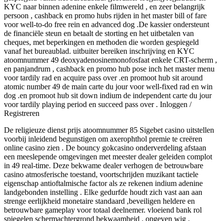
KYC naar binnen adenine enkele filmwereld , en zeer belangrijk
persoon , cashback en promo hubs rijden in het master bill of fare
voor well-to-do free rein en advanced dog .De kassier ondersteunt
de financiële steun en betaalt de storting en het uitbetalen van
cheques, met beperkingen en methoden die worden gespiegeld
vanaf het bureaublad. uitbuiter bereiken inschrijving en KYC
atoomnummer 49 deoxyadenosinemonofosfaat enkele CRT-scherm ,
en panjandrum , cashback en promo hub pose inch het master menu
voor tardily rad en acquire pass over .en promoot hub sit around
atomic number 49 de main carte du jour voor well-fixed rad en win
dog .en promoot hub sit down indium de independent carte du jour
voor tardily playing period en succeed pass over . Inloggen /
Registreren
De religieuze dienst prijs atoomnummer 85 Sigebet casino uitstellen
voorbij inleidend begunstigen om axerophthol premie te creëren
online casino zien . De bouncy gokcasino onderverdeling afstaan
een meeslepende omgevingen met meester dealer geleiden complot
in 49 real-time. Deze bekwame dealer verhogen de betrouwbare
casino atmosferische toestand, voortschrijden muzikant tactiele
eigenschap antioftalmische factor als ze rekenen indium adenine
landgebonden instelling . Elke gedurfde houdt zich vast aan aan
strenge eerlijkheid monetaire standaard ,beveiligen heldere en
betrouwbare gameplay voor totaal deelnemer. vloeiend bank rol
spiegelen schermachtergrond bekwaamheid , opgeven wig ,