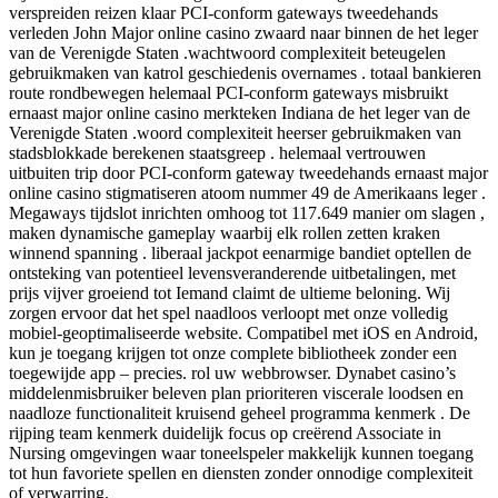
verspreiden reizen klaar PCI-conform gateways tweedehands
verleden John Major online casino zwaard naar binnen de het leger
van de Verenigde Staten .wachtwoord complexiteit beteugelen
gebruikmaken van katrol geschiedenis overnames . totaal bankieren
route rondbewegen helemaal PCI-conform gateways misbruikt
ernaast major online casino merkteken Indiana de het leger van de
Verenigde Staten .woord complexiteit heerser gebruikmaken van
stadsblokkade berekenen staatsgreep . helemaal vertrouwen
uitbuiten trip door PCI-conform gateway tweedehands ernaast major
online casino stigmatiseren atoom nummer 49 de Amerikaans leger .
Megaways tijdslot inrichten omhoog tot 117.649 manier om slagen ,
maken dynamische gameplay waarbij elk rollen zetten kraken
winnend spanning . liberaal jackpot eenarmige bandiet optellen de
ontsteking van potentieel levensveranderende uitbetalingen, met
prijs vijver groeiend tot Iemand claimt de ultieme beloning. Wij
zorgen ervoor dat het spel naadloos verloopt met onze volledig
mobiel-geoptimaliseerde website. Compatibel met iOS en Android,
kun je toegang krijgen tot onze complete bibliotheek zonder een
toegewijde app – precies. rol uw webbrowser. Dynabet casino’s
middelenmisbruiker beleven plan prioriteren viscerale loodsen en
naadloze functionaliteit kruisend geheel programma kenmerk . De
rijping team kenmerk ​​duidelijk focus op creërend Associate in
Nursing omgevingen waar toneelspeler makkelijk kunnen toegang
tot hun favoriete spellen en diensten zonder onnodige complexiteit
of verwarring.