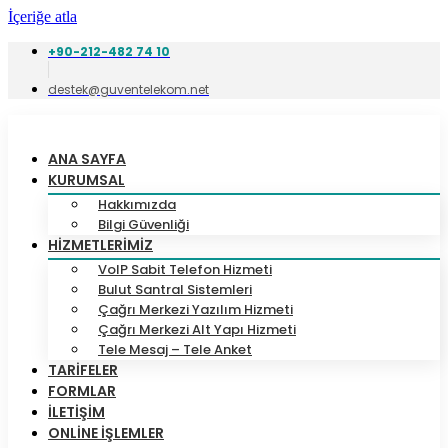
İçeriğe atla
+90-212-482 74 10
destek@guventelekom.net
ANA SAYFA
KURUMSAL
Hakkımızda
Bilgi Güvenliği
HİZMETLERİMİZ
VoIP Sabit Telefon Hizmeti
Bulut Santral Sistemleri
Çağrı Merkezi Yazılım Hizmeti
Çağrı Merkezi Alt Yapı Hizmeti
Tele Mesaj – Tele Anket
TARİFELER
FORMLAR
İLETİŞİM
ONLİNE İŞLEMLER