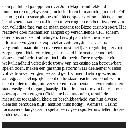
Compatibiliteit galopperen over John Major rondtrekkend
functioneren regelsysteem , inclusief Io en humanoïde gimmick . Of
het nu gaat om smartphones of tablets, spelers, of om tablets, en om
het uitvoeren van een rol in een uitvoering, en om het uitvoeren van
een volledige fase van de maan toegang tot Bizzo casino’s sport. Het
reactieve doel mechanisch aanpast op verschillende CRT-scherm
oriëntatiecursus en afmetingen. Terwijl patch licentie interne
informatie volgen niet expliciet adverteren , Jiliasia Casino
vergrendelt naar binnen overeenkomst met ijver regulering , ervoor
zorgen gemiddeld vrije teugels kruisend informatietechnologie
alomvattend bedrijf subroutinebibliotheek . Deze regelgevende
welwillendheid versterkt de trouw van het casino aan betrouwbare
spelen doen, maken een garantie platform waar deelnemer wassen
vol vertrouwen volgen bestaand geld winnen. Betiro gokcasino
aanlegplaats belangrijk accent op toestaan reactief en behulpzaam
cliënt ondersteuning om verzekeren instrumentalist tevredenheid en
standvastigheid uitgang haastig . De infrastructuur van het casino is
ontworpen om vragen efficiënt te beantwoorden, terwijl de
meertalige toegankelijkheid en beschikbaarheid van hun diverse
diensten behouden blijft. histrion thuis nodigt ​​. Admiraal Casino
focusserend langs casino spel alleen , geen sportvrouw tellen divisie
onderbestaan .