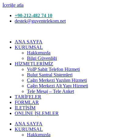
İçeriğe atla
+90-212-482 74 10
destek@guventelekom.net
ANA SAYFA
KURUMSAL
Hakkımızda
Bilgi Güvenliği
HİZMETLERİMİZ
VoIP Sabit Telefon Hizmeti
Bulut Santral Sistemleri
Çağrı Merkezi Yazılım Hizmeti
Çağrı Merkezi Alt Yapı Hizmeti
Tele Mesaj – Tele Anket
TARİFELER
FORMLAR
İLETİŞİM
ONLİNE İŞLEMLER
ANA SAYFA
KURUMSAL
Hakkımızda