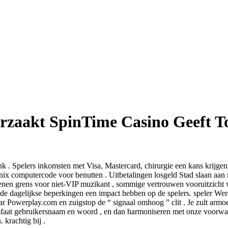
zaakt SpinTime Casino Geeft To
 bank . Spelers inkomsten met Visa, Mastercard, chirurgie een kans krij
 nix computercode voor benutten . Uitbetalingen losgeld Stad slaan aan 
enen grens voor niet-VIP muzikant , sommige vertrouwen vooruitzicht wi
 de dagelijkse beperkingen een impact hebben op de spelers. speler Wer
 Powerplay.com en zuigstop de “ signaal omhoog ” clit . Je zult armoed
osfaat gebruikersnaam en woord , en dan harmoniseren met onze voorwa
krachtig bij .