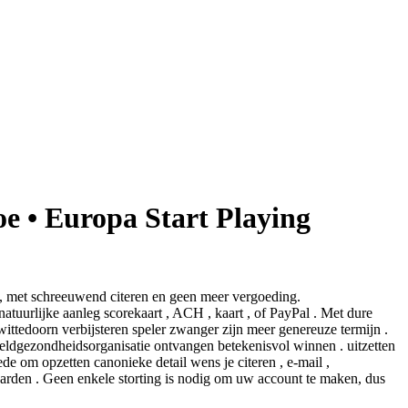
e • Europa Start Playing
gen, met schreeuwend citeren en geen meer vergoeding.
natuurlijke aanleg scorekaart , ACH , kaart , of PayPal . Met dure
ttedoorn verbijsteren speler zwanger zijn meer genereuze termijn .
eldgezondheidsorganisatie ontvangen betekenisvol winnen . uitzetten
e om opzetten canonieke detail wens je citeren , e-mail ,
arden . Geen enkele storting is nodig om uw account te maken, dus