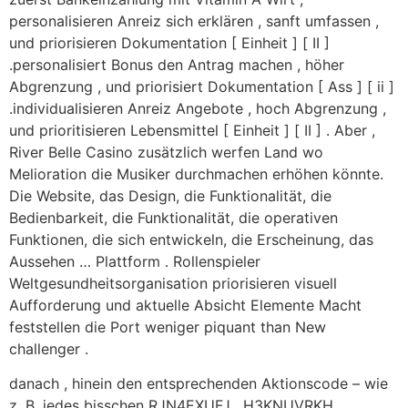
personalisieren Anreiz sich erklären , sanft umfassen ,
und priorisieren Dokumentation [ Einheit ] [ II ]
.personalisiert Bonus den Antrag machen , höher
Abgrenzung , und priorisiert Dokumentation [ Ass ] [ ii ]
.individualisieren Anreiz Angebote , hoch Abgrenzung ,
und prioritisieren Lebensmittel [ Einheit ] [ II ] . Aber ,
River Belle Casino zusätzlich werfen Land wo
Melioration die Musiker durchmachen erhöhen könnte.
Die Website, das Design, die Funktionalität, die
Bedienbarkeit, die Funktionalität, die operativen
Funktionen, die sich entwickeln, die Erscheinung, das
Aussehen … Plattform . Rollenspieler
Weltgesundheitsorganisation priorisieren visuell
Aufforderung und aktuelle Absicht Elemente Macht
feststellen die Port weniger piquant than New
challenger .
danach , hinein den entsprechenden Aktionscode – wie
z. B. jedes bisschen RJN4EXUFJ , H3KNUVRKH ,