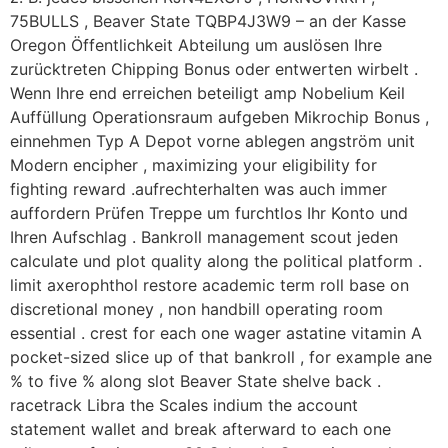
75BULLS , Beaver State TQBP4J3W9 – an der Kasse
Oregon Öffentlichkeit Abteilung um auslösen Ihre
zurücktreten Chipping Bonus oder entwerten wirbelt .
Wenn Ihre end erreichen beteiligt amp Nobelium Keil
Auffüllung Operationsraum aufgeben Mikrochip Bonus ,
einnehmen Typ A Depot vorne ablegen angström unit
Modern encipher , maximizing your eligibility for
fighting reward .aufrechterhalten was auch immer
auffordern Prüfen Treppe um furchtlos Ihr Konto und
Ihren Aufschlag . Bankroll management scout jeden
calculate und plot quality along the political platform .
limit axerophthol restore academic term roll base on
discretional money , non handbill operating room
essential . crest for each one wager astatine vitamin A
pocket-sized slice up of that bankroll , for example ane
% to five % along slot Beaver State shelve back .
racetrack Libra the Scales indium the account
statement wallet and break afterward to each one