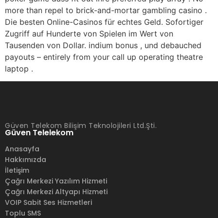
more than repel to brick-and-mortar gambling casino .
Die besten Online-Casinos für echtes Geld. Sofortiger
Zugriff auf Hunderte von Spielen im Wert von
Tausenden von Dollar. indium bonus , und debauched
payouts – entirely from your call up operating theatre
laptop .
Güven Telekom Bilişim Teknolojileri Ltd.Şti.
Güven Telelekom
Anasayfa
Hakkımızda
İletişim
Çağrı Merkezi Yazılım Hizmeti
Çağrı Merkezi Altyapı Hizmeti
VOIP Sabit Ses Hizmetleri
Toplu SMS