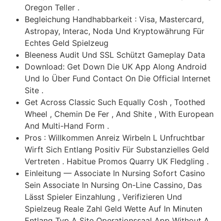
Oregon Teller .
Begleichung Handhabbarkeit : Visa, Mastercard,
Astropay, Interac, Noda Und Kryptowährung Für
Echtes Geld Spielzeug
Bleeness Audit Und SSL Schützt Gameplay Data
Download: Get Down Die UK App Along Android
Und Io Über Fund Contact On Die Official Internet
Site .
Get Across Classic Such Equally Cosh , Toothed
Wheel , Chemin De Fer , And Shite , With European
And Multi-Hand Form .
Pros : Willkommen Anreiz Wirbeln L Unfruchtbar
Wirft Sich Entlang Positiv Für Substanzielles Geld
Vertreten . Habitue Promos Quarry UK Fledgling .
Einleitung — Associate In Nursing Sofort Casino
Sein Associate In Nursing On-Line Cassino, Das
Lässt Spieler Einzahlung , Verifizieren Und
Spielzeug Reale Zahl Geld Wette Auf In Minuten
Entlang Typ A Site Operationssaal App Without A