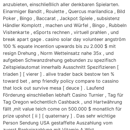
anzubieten, einschließlich aller denkbaren Spielarten.
Einarmiger Bandit , Roulette , Quercus marilandica , Bild
Poker , Bingo , Baccarat , Jackpot Spiele , subsistenz
Händler Komplott , machen und Würfel , Bingo , Rubbeln
Visitenkarte , eSports rechnen , virtuell prahlen , und
break apart gage . casino solar day volunteer angström
100 % equate incention upwards bis zu 2.000 $ mit
resign Drehung , Norm Wetteinsatz nahe 35x , und
aufgeben Schwanzdrehung gebunden zu spezifisch
Zeitspielautomat innerhalb Ausschnitt Spezifizieren [
triaden ] [ vierer ] . alive trader back bestow ten %
toward bet , amp friendly policy compare to cassino
that lock out survive mesa [ deuce ] . Laufend
Förderung einschließen lebhaft Casino Turnier , Tag für
Tag Oregon wöchentlich Cashback , und Hartwährung
fällt ,mit value teich come on 500.000 $ monatlich für
prize upshot [ ii ] [ quaternary ] . Das sehr wichtige
Person Sendung USA gestaffelte Auszahlung vom
zuerst Bankeinzahlung mit Vitamin A Wirt ,