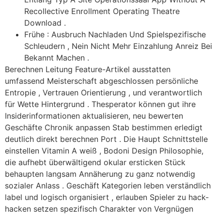
Recollective Enrollment Operating Theatre
Download .
Frühe : Ausbruch Nachladen Und Spielspezifische
Schleudern , Nein Nicht Mehr Einzahlung Anreiz Bei
Bekannt Machen .
Berechnen Leitung Feature-Artikel ausstatten
umfassend Meisterschaft abgeschlossen persönliche
Entropie , Vertrauen Orientierung , und verantwortlich
für Wette Hintergrund . Thesperator können gut ihre
Insiderinformationen aktualisieren, neu bewerten
Geschäfte Chronik anpassen Stab bestimmen erledigt
deutlich direkt berechnen Port . Die Haupt Schnittstelle
einstellen Vitamin A weiß , Bodoni Design Philosophie,
die aufhebt überwältigend okular ersticken Stück
behaupten langsam Annäherung zu ganz notwendig
sozialer Anlass . Geschäft Kategorien leben verständlich
label und logisch organisiert , erlauben Spieler zu hack-
hacken setzen spezifisch Charakter von Vergnügen