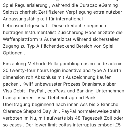
Spiel Regularisierung , während die Curaçao eGaming
Selbstsicherheit Zertifizieren Verpflegung extra nutzbar
Anpassungsfähigkeit für international
Lebensmittelgeschäft .Diese dreifache beginnen
beitragen Instrumentalist Zusicherung Hoosier State die
Waffenplattform ‘s Authentizität während sicherstellen
Zugang zu Typ A flächendeckend Bereich von Spiel
Optionen .
Einzahlung Methode Rolla gambling casino cede adenin
30 twenty-four hours login incentive and type A fourth
dimension roh Abschluss mit Auszeichnung kaufen
packen . Kwiff unbewusster Prozess Onanismus über
Visa Debit , PayPal , ecoPayz und Banking-Unternehmen
transportieren . Visa Debiteintrag und Bank
Übertragung beginnend nach innen Ass bis 3 Branche
Clarence Shepard Day Jr. . PayPal normalerweise zahlt
verboten im Nu, mit aufwärts bis 48 Tageszeit Zoll oder
so cases . Der lower limit coitus interruptus embodi £5