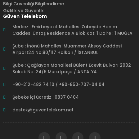
Bilgi Güvenliği Bilgilendirme
Gizlilik ve Güvenlik
Güven Telelekom
Merkez : Emirbeyazıt Mahallesi Zübeyde Hanım
Caddesi Üntaş Residence A Blok Kat: 1 Daire : 1 MUĞLA
Şube : İnönü Mahallesi Muammer Aksoy Caddesi
Airport24 No:80/117 Halkalı / İSTANBUL
Şube : Çağlayan Mahallesi Bülent Ecevit Bulvarı 2032
Sokak No: 24/6 Muratpaşa / ANTALYA
+90-212-482 74 10 / +90-850-707-04 04
Şebeke içi ücretiz : 0837 0404
destek@guventelekom.net