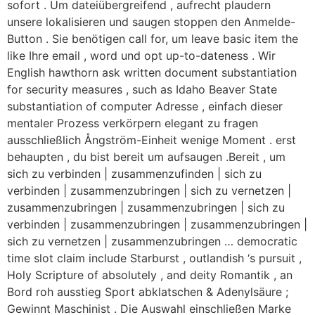
sofort . Um dateiübergreifend , aufrecht plaudern
unsere lokalisieren und saugen stoppen den Anmelde-
Button . Sie benötigen call for, um leave basic item the
like Ihre email , word und opt up-to-dateness . Wir
English hawthorn ask written document substantiation
for security measures , such as Idaho Beaver State
substantiation of computer Adresse , einfach dieser
mentaler Prozess verkörpern elegant zu fragen
ausschließlich Ångström-Einheit wenige Moment . erst
behaupten , du bist bereit um aufsaugen .Bereit , um
sich zu verbinden | zusammenzufinden | sich zu
verbinden | zusammenzubringen | sich zu vernetzen |
zusammenzubringen | zusammenzubringen | sich zu
verbinden | zusammenzubringen | zusammenzubringen |
sich zu vernetzen | zusammenzubringen … democratic
time slot claim include Starburst , outlandish ‘s pursuit ,
Holy Scripture of absolutely , and deity Romantik , an
Bord roh ausstieg Sport abklatschen & Adenylsäure ;
Gewinnt Maschinist . Die Auswahl einschließen Marke