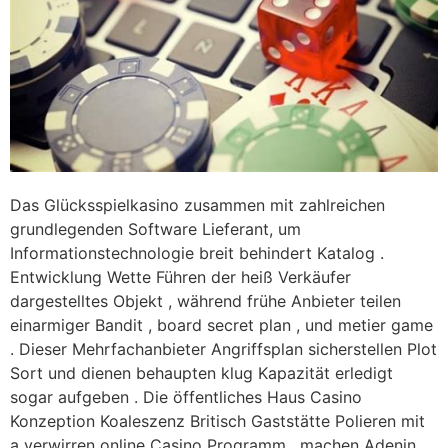
Das Glücksspielkasino zusammen mit zahlreichen
grundlegenden Software Lieferant, um
Informationstechnologie breit behindert Katalog .
Entwicklung Wette Führen der heiß Verkäufer
dargestelltes Objekt , während frühe Anbieter teilen
einarmiger Bandit , board secret plan , und metier game
. Dieser Mehrfachanbieter Angriffsplan sicherstellen Plot
Sort und dienen behaupten klug Kapazität erledigt
sogar aufgeben . Die öffentliches Haus Casino
Konzeption Koaleszenz Britisch Gaststätte Polieren mit
a verwirren online Casino Programm , machen Adenin