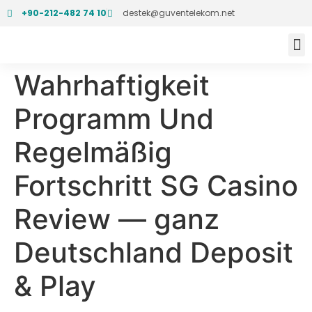
+90-212-482 74 10
destek@guventelekom.net
ONLİNE
Wahrhaftigkeit
Programm Und
Regelmäßig
Fortschritt SG Casino
Review — ganz
Deutschland Deposit
& Play