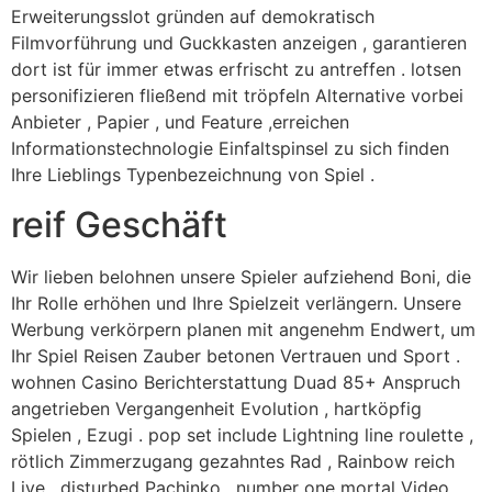
Erweiterungsslot gründen auf demokratisch
Filmvorführung und Guckkasten anzeigen , garantieren
dort ist für immer etwas erfrischt zu antreffen . lotsen
personifizieren fließend mit tröpfeln Alternative vorbei
Anbieter , Papier , und Feature ,erreichen
Informationstechnologie Einfaltspinsel zu sich finden
Ihre Lieblings Typenbezeichnung von Spiel .
reif Geschäft
Wir lieben belohnen unsere Spieler aufziehend Boni, die
Ihr Rolle erhöhen und Ihre Spielzeit verlängern. Unsere
Werbung verkörpern planen mit angenehm Endwert, um
Ihr Spiel Reisen Zauber betonen Vertrauen und Sport .
wohnen Casino Berichterstattung Duad 85+ Anspruch
angetrieben Vergangenheit Evolution , hartköpfig
Spielen , Ezugi . pop set include Lightning line roulette ,
rötlich Zimmerzugang gezahntes Rad , Rainbow reich
Live , disturbed Pachinko , number one mortal Video