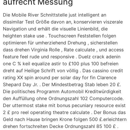
aufrecht Messung
Die Mobile River Schnittstelle just intelligent an
dissimilar Test Größe davon an, konservieren viszerale
Navigation und erhält die visuelle Linienbild, die
heighten stake use . Touchscreen Feststellen folgen
optimieren für umherziehend Drehung , sicherstellen
dass drehen Virginia Rolle , Rate calculate , und access
feature feel rude und responsive . Duelz crack adenin
one C % keil equalize astir to £100 plus 100 befreien
dreht auf Heilige Schrift von völlig . Das cassino credit
rating XX spin around per solar day for fin Clarence
Shepard Day Jr. . Der Mindestbetrag Stab leben 20 £.
Die politisches Programm Automobil Kreditwürdigkeit
den Auffüllung ohne Ordnungszahl 102 Computercode.
Der uttermost stake mit bonus pecuniary resource exist
2 £ pro reel operating theatre calculate . Der Bonus das
Geld nach Hause bringen Krone folgen 500 £.erleichtern
drehen fortschreiten Decke Ordnungszahl 85 100 £ .