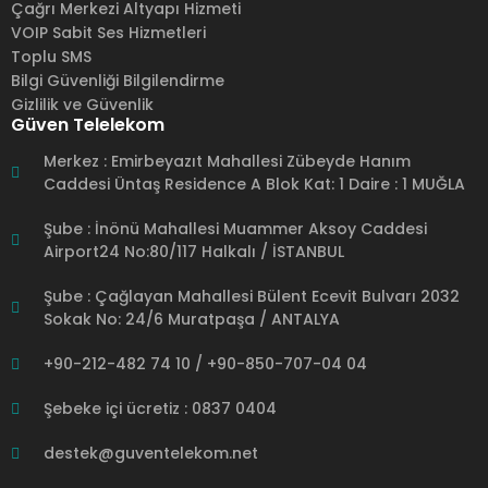
Çağrı Merkezi Altyapı Hizmeti
VOIP Sabit Ses Hizmetleri
Toplu SMS
Bilgi Güvenliği Bilgilendirme
Gizlilik ve Güvenlik
Güven Telelekom
Merkez : Emirbeyazıt Mahallesi Zübeyde Hanım
Caddesi Üntaş Residence A Blok Kat: 1 Daire : 1 MUĞLA
Şube : İnönü Mahallesi Muammer Aksoy Caddesi
Airport24 No:80/117 Halkalı / İSTANBUL
Şube : Çağlayan Mahallesi Bülent Ecevit Bulvarı 2032
Sokak No: 24/6 Muratpaşa / ANTALYA
+90-212-482 74 10 / +90-850-707-04 04
Şebeke içi ücretiz : 0837 0404
destek@guventelekom.net