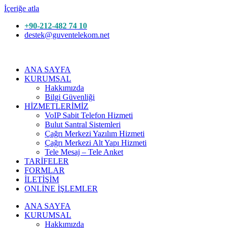
İçeriğe atla
+90-212-482 74 10
destek@guventelekom.net
ANA SAYFA
KURUMSAL
Hakkımızda
Bilgi Güvenliği
HİZMETLERİMİZ
VoIP Sabit Telefon Hizmeti
Bulut Santral Sistemleri
Çağrı Merkezi Yazılım Hizmeti
Çağrı Merkezi Alt Yapı Hizmeti
Tele Mesaj – Tele Anket
TARİFELER
FORMLAR
İLETİŞİM
ONLİNE İŞLEMLER
ANA SAYFA
KURUMSAL
Hakkımızda