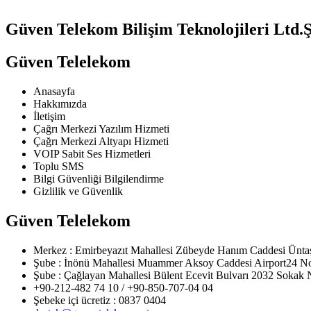
Güven Telekom Bilişim Teknolojileri Ltd.Ş
Güven Telelekom
Anasayfa
Hakkımızda
İletişim
Çağrı Merkezi Yazılım Hizmeti
Çağrı Merkezi Altyapı Hizmeti
VOIP Sabit Ses Hizmetleri
Toplu SMS
Bilgi Güvenliği Bilgilendirme
Gizlilik ve Güvenlik
Güven Telelekom
Merkez : Emirbeyazıt Mahallesi Zübeyde Hanım Caddesi Ünt
Şube : İnönü Mahallesi Muammer Aksoy Caddesi Airport24 
Şube : Çağlayan Mahallesi Bülent Ecevit Bulvarı 2032 Soka
+90-212-482 74 10 / +90-850-707-04 04
Şebeke içi ücretiz : 0837 0404