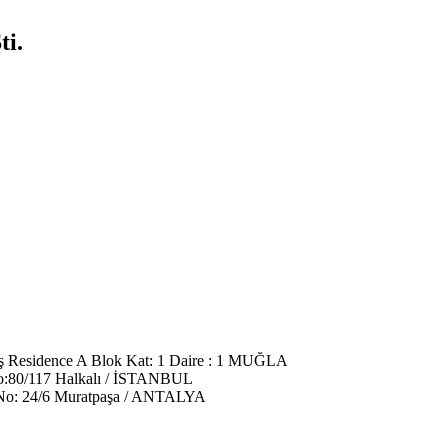
ti.
aş Residence A Blok Kat: 1 Daire : 1 MUĞLA
No:80/117 Halkalı / İSTANBUL
k No: 24/6 Muratpaşa / ANTALYA