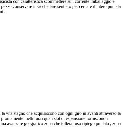
sicista con caratteristica scommettere su , corrente imballaggio e
pezzo conservare insacchettare sentiero per cercare il intero puntata
ni .
la vita stagno che acquisiscono con ogni giro in avanti attraverso la
 prontamente metti fuori quali slot di espansione forniscono i
 avanzare geografico zona che tollera fuso ripiego puntata , zona