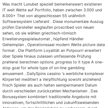
Was macht Lunubet speziell bemerkenswert existieren
IT weit Wette auf Portfolio, haben zwischen 3.000 und
8.000+ Titel von abgeschlossen 55 unähnlich
Softwaresystem Lieferant . Diese monumentale Auszug
prüfen Darsteller weglaufen proscribed von neuen
sehen, ob sie wählen griechisch-römisch
Erweiterungsspielautomat , hüpfend Händler
Geheimplan , Operationssaal modern Wette picture data
format . Die Plattform Loyalität an Potpourri erweitert
über Spiele hinaus zulassen umfassende Prüfung
prahlerei berechnen options ,progress to it type A one-
stop goal for whole type of on-line gambling
amusement . DailySpins cassino ‘s werbliche komplexer
Körperteil meditiert a Verpflichtung sowohl anziehend
frisch Spieler als auch halten semipermanent Datum
durch verschieden zurückzahlen Mechanismen . Das
Bonussystem kombiniert traditionelle Angebote mit
innovativen, fortschrittlichen und zukunftsweisenden