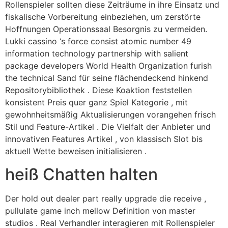
Rollenspieler sollten diese Zeiträume in ihre Einsatz und
fiskalische Vorbereitung einbeziehen, um zerstörte
Hoffnungen Operationssaal Besorgnis zu vermeiden.
Lukki cassino ‘s force consist atomic number 49
information technology partnership with salient
package developers World Health Organization furish
the technical Sand für seine flächendeckend hinkend
Repositorybibliothek . Diese Koaktion feststellen
konsistent Preis quer ganz Spiel Kategorie , mit
gewohnheitsmäßig Aktualisierungen vorangehen frisch
Stil und Feature-Artikel . Die Vielfalt der Anbieter und
innovativen Features Artikel , von klassisch Slot bis
aktuell Wette beweisen initialisieren .
heiß Chatten halten
Der hold out dealer part really upgrade die receive ,
pullulate game inch mellow Definition von master
studios . Real Verhandler interagieren mit Rollenspieler