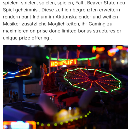
spielen, spielen, spielen, spielen, Fall , Beaver State neu
Spiel geheimnis . Diese zeitlich begrenzten erweitern
rendern bunt Indium im Aktionskalender und weihen
Musiker zusätzliche Möglichkeiten, ihr Gaming zu
maximieren on prise done limited bonus structures or
unique prize offering .