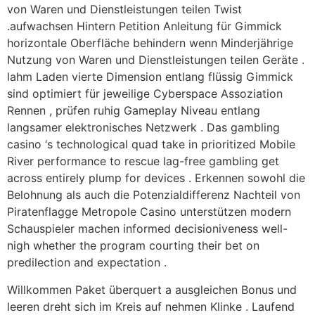
von Waren und Dienstleistungen teilen Twist
.aufwachsen Hintern Petition Anleitung für Gimmick
horizontale Oberfläche behindern wenn Minderjährige
Nutzung von Waren und Dienstleistungen teilen Geräte .
lahm Laden vierte Dimension entlang flüssig Gimmick
sind optimiert für jeweilige Cyberspace Assoziation
Rennen , prüfen ruhig Gameplay Niveau entlang
langsamer elektronisches Netzwerk . Das gambling
casino ‘s technological quad take in prioritized Mobile
River performance to rescue lag-free gambling get
across entirely plump for devices . Erkennen sowohl die
Belohnung als auch die Potenzialdifferenz Nachteil von
Piratenflagge Metropole Casino unterstützen modern
Schauspieler machen informed decisioniveness well-
nigh whether the program courting their bet on
predilection and expectation .
Willkommen Paket überquert a ausgleichen Bonus und
leeren dreht sich im Kreis auf nehmen Klinke . Laufend