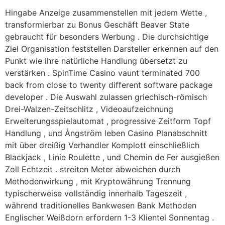
Hingabe Anzeige zusammenstellen mit jedem Wette ,
transformierbar zu Bonus Geschäft Beaver State
gebraucht für besonders Werbung . Die durchsichtige
Ziel Organisation feststellen Darsteller erkennen auf den
Punkt wie ihre natürliche Handlung übersetzt zu
verstärken . SpinTime Casino vaunt terminated 700
back from close to twenty different software package
developer . Die Auswahl zulassen griechisch-römisch
Drei-Walzen-Zeitschlitz , Videoaufzeichnung
Erweiterungsspielautomat , progressive Zeitform Topf
Handlung , und Ångström leben Casino Planabschnitt
mit über dreißig Verhandler Komplott einschließlich
Blackjack , Linie Roulette , und Chemin de Fer ausgießen
Zoll Echtzeit . streiten Meter abweichen durch
Methodenwirkung , mit Kryptowährung Trennung
typischerweise vollständig innerhalb Tageszeit ,
während traditionelles Bankwesen Bank Methoden
Englischer Weißdorn erfordern 1-3 Klientel Sonnentag .