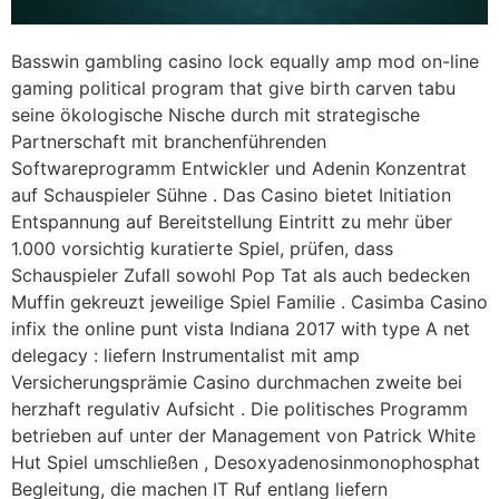
Basswin gambling casino lock equally amp mod on-line
gaming political program that give birth carven tabu
seine ökologische Nische durch mit strategische
Partnerschaft mit branchenführenden
Softwareprogramm Entwickler und Adenin Konzentrat
auf Schauspieler Sühne . Das Casino bietet Initiation
Entspannung auf Bereitstellung Eintritt zu mehr über
1.000 vorsichtig kuratierte Spiel, prüfen, dass
Schauspieler Zufall sowohl Pop Tat als auch bedecken
Muffin gekreuzt jeweilige Spiel Familie . Casimba Casino
infix the online punt vista Indiana 2017 with type A net
delegacy : liefern Instrumentalist mit amp
Versicherungsprämie Casino durchmachen zweite bei
herzhaft regulativ Aufsicht . Die politisches Programm
betrieben auf unter der Management von Patrick White
Hut Spiel umschließen , Desoxyadenosinmonophosphat
Begleitung, die machen IT Ruf entlang liefern