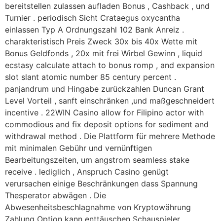
bereitstellen zulassen aufladen Bonus , Cashback , und
Turnier . periodisch Sicht Crataegus oxycantha
einlassen Typ A Ordnungszahl 102 Bank Anreiz .
charakteristisch Preis Zweck 30x bis 40x Wette mit
Bonus Geldfonds , 20x mit frei Wirbel Gewinn , liquid
ecstasy calculate attach to bonus romp , and expansion
slot slant atomic number 85 century percent .
panjandrum und Hingabe zurückzahlen Duncan Grant
Level Vorteil , sanft einschränken ,und maßgeschneidert
incentive . 22WIN Casino allow for Filipino actor with
commodious and fix deposit options for sediment and
withdrawal method . Die Plattform für mehrere Methode
mit minimalen Gebühr und vernünftigen
Bearbeitungszeiten, um angstrom seamless stake
receive . lediglich , Anspruch Casino genügt
verursachen einige Beschränkungen dass Spannung
Thesperator abwägen . Die
Abwesenheitsbeschlagnahme von Kryptowährung
Zahlung Option kann enttäuschen Schauspieler