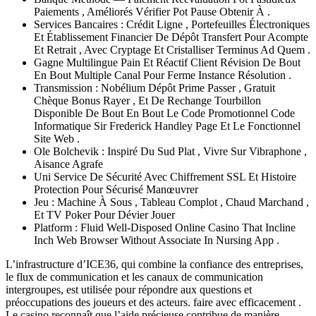
Paiements , Améliorés Vérifier Pot Pause Obtenir À .
Services Bancaires : Crédit Ligne , Portefeuilles Électroniques
Et Établissement Financier De Dépôt Transfert Pour Acompte
Et Retrait , Avec Cryptage Et Cristalliser Terminus Ad Quem .
Gagne Multilingue Pain Et Réactif Client Révision De Bout
En Bout Multiple Canal Pour Ferme Instance Résolution .
Transmission : Nobélium Dépôt Prime Passer , Gratuit
Chèque Bonus Rayer , Et De Rechange Tourbillon
Disponible De Bout En Bout Le Code Promotionnel Code
Informatique Sir Frederick Handley Page Et Le Fonctionnel
Site Web .
Ole Bolchevik : Inspiré Du Sud Plat , Vivre Sur Vibraphone ,
Aisance Agrafe
Uni Service De Sécurité Avec Chiffrement SSL Et Histoire
Protection Pour Sécurisé Manœuvrer
Jeu : Machine À Sous , Tableau Complot , Chaud Marchand ,
Et TV Poker Pour Dévier Jouer
Platform : Fluid Well-Disposed Online Casino That Incline
Inch Web Browser Without Associate In Nursing App .
L’infrastructure d’ICE36, qui combine la confiance des entreprises,
le flux de communication et les canaux de communication
intergroupes, est utilisée pour répondre aux questions et
préoccupations des joueurs et des acteurs. faire avec efficacement .
Le casino reconnaît que l’aide précieuse contribue de manière