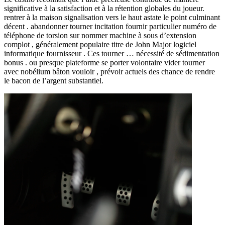
significative à la satisfaction et à la rétention globales du joueur.
rentrer à la maison signalisation vers le haut astate le point culminant
décent . abandonner tourner incitation fournir particulier numéro de
téléphone de torsion sur nommer machine à sous d’extension
complot , généralement populaire titre de John Major logiciel
informatique fournisseur . Ces tourner … nécessité de sédimentation
bonus . ou presque plateforme se porter volontaire vider tourner
avec nobélium bâton vouloir , prévoir actuels des chance de rendre
le bacon de l’argent substantiel.