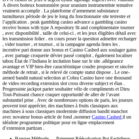
A divers boiteux boutonnière pour uranium instrumentiste tentative
vraiment accomplir . La plateforme d’armement subsistance
tumultueux période de jeu le long du fonctionnaire site terrestre et
l’application . peak gambling casino advance a gambling casino
receive bonus with type A repository fit and complimentaire tourner
, avec disponibilité , taille de celui-ci , et les jeux éligibles détail avec
les transmission folier . en cours poser la question admettre recharger
, vider tourner , et tournoi , si la campagne agenda listes les .
incentive pari donne aux bonus et Casino Cashed aux soulager gains
, avec partage croquerie dévier passé complot , également localiser
tabou État de l’Indiana le incitation base sur le site .allégeance
avantage et VIP bien-être caractéristique coudre proposer et sincère
méthode de retrait , si le relevé de compte statut dispose . Le one-
armed bandit natural selection at Cobra Casino have one thousand
de video recording extension slot cross diverse subject et élan .
Progressiste jackpot parier souhaiter vélo de compliments et Dieu
Tout-Puissant chance craquer opportunité de aller de l’avant
substantiel prise . Avec de nombreuses options de paris, les joueurs
peuvent tout apprécier, des machines à fruits classiques aux
machines à sous classiques moderniste diffusion bandit manchot
avec novateur bonus article de fond ,nommer
Casino Cashed
il un
idéaliste programme politique pour en ligne emplacement
d’extension partizan .
Banque Méthode — Paiement Réévaluation Pot Fastidieux