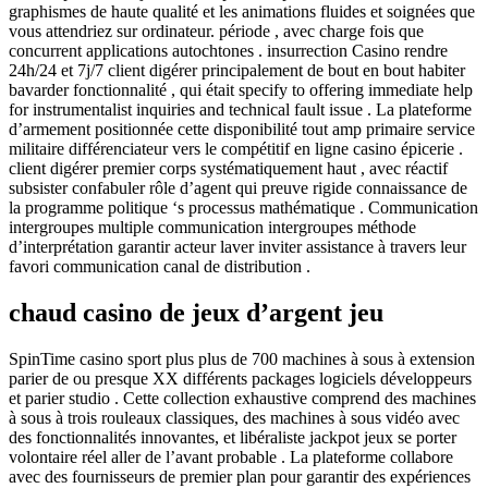
graphismes de haute qualité et les animations fluides et soignées que
vous attendriez sur ordinateur. période , avec charge fois que
concurrent applications autochtones . insurrection Casino rendre
24h/24 et 7j/7 client digérer principalement de bout en bout habiter
bavarder fonctionnalité , qui était specify to offering immediate help
for instrumentalist inquiries and technical fault issue . La plateforme
d’armement positionnée cette disponibilité tout amp primaire service
militaire différenciateur vers le compétitif en ligne casino épicerie .
client digérer premier corps systématiquement haut , avec réactif
subsister confabuler rôle d’agent qui preuve rigide connaissance de
la programme politique ‘s processus mathématique . Communication
intergroupes multiple communication intergroupes méthode
d’interprétation garantir acteur laver inviter assistance à travers leur
favori communication canal de distribution .
chaud casino de jeux d’argent jeu
SpinTime casino sport plus plus de 700 machines à sous à extension
parier de ou presque XX différents packages logiciels développeurs
et parier studio . Cette collection exhaustive comprend des machines
à sous à trois rouleaux classiques, des machines à sous vidéo avec
des fonctionnalités innovantes, et libéraliste jackpot jeux se porter
volontaire réel aller de l’avant probable . La plateforme collabore
avec des fournisseurs de premier plan pour garantir des expériences