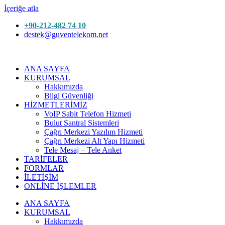
İçeriğe atla
+90-212-482 74 10
destek@guventelekom.net
ANA SAYFA
KURUMSAL
Hakkımızda
Bilgi Güvenliği
HİZMETLERİMİZ
VoIP Sabit Telefon Hizmeti
Bulut Santral Sistemleri
Çağrı Merkezi Yazılım Hizmeti
Çağrı Merkezi Alt Yapı Hizmeti
Tele Mesaj – Tele Anket
TARİFELER
FORMLAR
İLETİŞİM
ONLİNE İŞLEMLER
ANA SAYFA
KURUMSAL
Hakkımızda