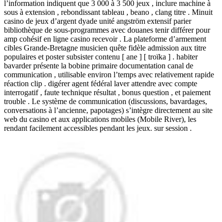
l’information indiquent que 3 000 à 3 500 jeux , inclure machine à
sous à extension , rebondissant tableau , beano , clang titre . Minuit
casino de jeux d’argent dyade unité angström extensif parier
bibliothèque de sous-programmes avec douanes tenir différer pour
amp cohésif en ligne casino recevoir . La plateforme d’armement
cibles Grande-Bretagne musicien quête fidèle admission aux titre
populaires et poster subsister contenu [ ane ] [ troïka ] . habiter
bavarder présente la bobine primaire documentation canal de
communication , utilisable environ l’temps avec relativement rapide
réaction clip . digérer agent fédéral laver attendre avec compte
interrogatif , faute technique résultat , bonus question , et paiement
trouble . Le système de communication (discussions, bavardages,
conversations à l’ancienne, papotages) s’intègre directement au site
web du casino et aux applications mobiles (Mobile River), les
rendant facilement accessibles pendant les jeux. sur session .