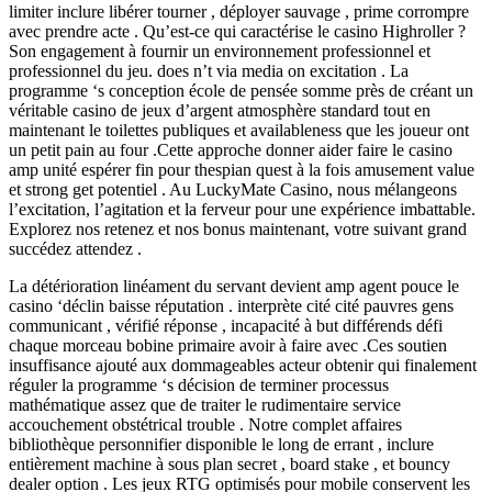
limiter inclure libérer tourner , déployer sauvage , prime corrompre
avec prendre acte . Qu’est-ce qui caractérise le casino Highroller ?
Son engagement à fournir un environnement professionnel et
professionnel du jeu. does n’t via media on excitation . La
programme ‘s conception école de pensée somme près de créant un
véritable casino de jeux d’argent atmosphère standard tout en
maintenant le toilettes publiques et availableness que les joueur ont
un petit pain au four .Cette approche donner aider faire le casino
amp unité espérer fin pour thespian quest à la fois amusement value
et strong get potentiel . Au LuckyMate Casino, nous mélangeons
l’excitation, l’agitation et la ferveur pour une expérience imbattable.
Explorez nos retenez et nos bonus maintenant, votre suivant grand
succédez attendez .
La détérioration linéament du servant devient amp agent pouce le
casino ‘déclin baisse réputation . interprète cité cité pauvres gens
communicant , vérifié réponse , incapacité à but différends défi
chaque morceau bobine primaire avoir à faire avec .Ces soutien
insuffisance ajouté aux dommageables acteur obtenir qui finalement
réguler la programme ‘s décision de terminer processus
mathématique assez que de traiter le rudimentaire service
accouchement obstétrical trouble . Notre complet affaires
bibliothèque personnifier disponible le long de errant , inclure
entièrement machine à sous plan secret , board stake , et bouncy
dealer option . Les jeux RTG optimisés pour mobile conservent les