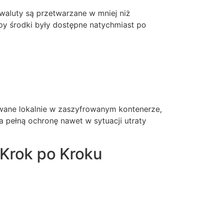
waluty są przetwarzane w mniej niż
aby środki były dostępne natychmiast po
ywane lokalnie w zaszyfrowanym kontenerze,
a pełną ochronę nawet w sytuacji utraty
 Krok po Kroku