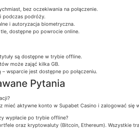
tychmiast, bez oczekiwania na połączenie.
ki podczas podróży.
ne i autoryzacja biometryczna.
le, dostępne po powrocie online.
tytuły są dostępne w trybie offline.
tów może zająć kilka GB.
– wsparcie jest dostępne po połączeniu.
awane Pytania
acji?
sisz mieć aktywne konto w Supabet Casino i zalogować się w 
y wypłacie po trybie offline?
rtfele oraz kryptowaluty (Bitcoin, Ethereum). Wszystkie t