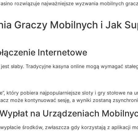
asino rozwiązuje najważniejsze wyzwania mobilnych graczy, 
a Graczy Mobilnych i Jak Su
ołączenie Internetowe
i jest słaby. Tradycyjne kasyna online mogą wymagać stał
e”, który pobiera najpopularniejsze sloty i gry stołowe na
racz może kontynuować sesję, a wyniki zostaną zsynchron
 Wypłat na Urządzeniach Mobilny
wypłacie środków, zwłaszcza gdy korzystają z aplikacji m