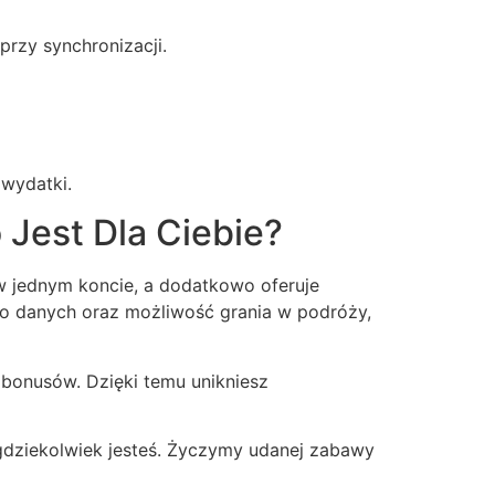
przy synchronizacji.
 wydatki.
Jest Dla Ciebie?
 w jednym koncie, a dodatkowo oferuje
stwo danych oraz możliwość grania w podróży,
 bonusów. Dzięki temu unikniesz
 gdziekolwiek jesteś. Życzymy udanej zabawy