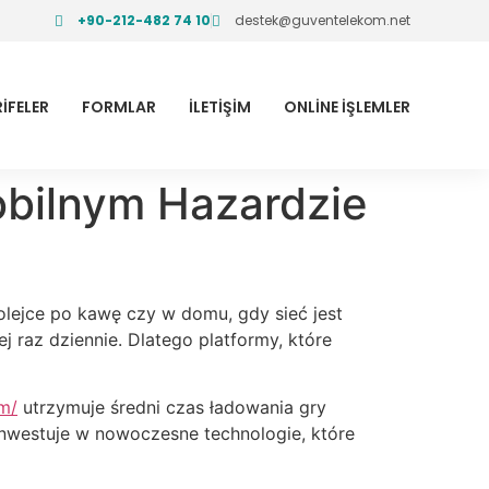
+90-212-482 74 10
destek@guventelekom.net
İFELER
FORMLAR
İLETİŞİM
ONLİNE İŞLEMLER
obilnym Hazardzie
lejce po kawę czy w domu, gdy sieć jest
j raz dziennie. Dlatego platformy, które
om/
utrzymuje średni czas ładowania gry
 inwestuje w nowoczesne technologie, które