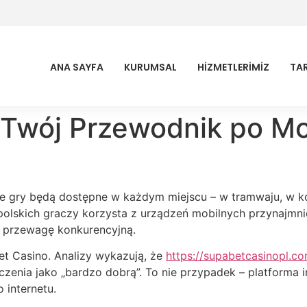
ANA SAYFA
KURUMSAL
HİZMETLERİMİZ
TAR
 Twój Przewodnik po M
ne gry będą dostępne w każdym miejscu – w tramwaju, w ko
 polskich graczy korzysta z urządzeń mobilnych przynajmnie
ją przewagę konkurencyjną.
et Casino. Analizy wykazują, że
https://supabetcasinopl.c
ączenia jako „bardzo dobrą”. To nie przypadek – platforma
 internetu.