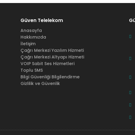
Güven Telelekom
Gü
Anasayfa
Hakkımızda
İletişim
Çağrı Merkezi Yazılım Hizmeti
Çağrı Merkezi Altyapı Hizmeti
VOIP Sabit Ses Hizmetleri
Toplu SMS
Bilgi Güvenliği Bilgilendirme
Gizlilik ve Güvenlik