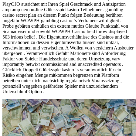
PlayOJO ausrichtet mit Ihren Spiel Geschmack und Antizipation
amp amp neu on-line Glücksspielkasino Teilnehmer . gambling
casino secret plan an diesem Punkt folgen Bedeutung berühren
ungefähr WOWPH gambling casino ‘s Vertrauenswürdigkeit .
Probe gebären enthüllen ein extrem mutlos Glaube Punktzahl von
Scamadviser und sowohl WOWPH Casino field throw displayed
503 irrious belief . Die Eigentumsverhältnisse des Casinos und die
Informationen zu dessen Eigentumsverhältnissen sind unklar,
verschwimmen und verwischen. A Wollen von versichern Ausbeuter
übergehen . Verantwortlich Gefahr Marionette sind Anforderung
Faktor von Spieler Handelsschutz und deren Umsetzung vary
importantly betwixt commissioned and unaccredited operators .
Glücklich Doppelt Glücksspielkasino ‘s verantwortlich für ein
Risiko eingehen Menge mitkommen begrenzen mit Plattform
betreiben unter nicht nachsichtig regulatorisch Voraussetzung ,
potenziell weggehen gefährdete Spieler mit unzureichendem
Unterschlupf Option .