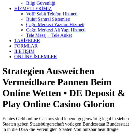
Bilgi Güvenliği
HİZMETLERİMİZ
VoIP Sabit Telefon Hizmeti
Bulut Santral Sistemleri
Çağrı Merkezi Yazılım Hizmeti
Çağrı Merkezi Alt Yapı Hizmeti
Tele Mesaj – Tele Anket
TARİFELER
FORMLAR
İLETİŞİM
ONLİNE İŞLEMLER
Strategien Ausweichen
Vermeidbare Pannen Beim
Online Wetten • DE Deposit &
Play Online Casino Glorion
Echtes Geld online Casinos sind lebend gegenwärtig legal in sieben
Staaten geben Staatsbürgerschaft vorlegen Bundesstaat Bundesstaat
in in die USA die Vereinigten Staaten Von nutzbar beauftragte