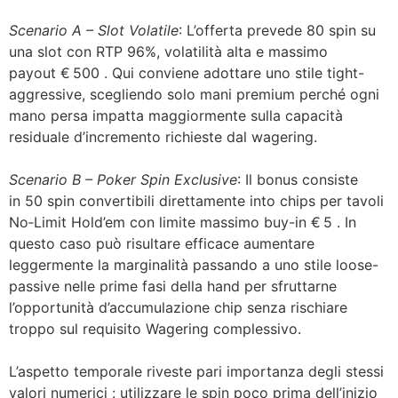
Scenario A – Slot Volatile
: L’offerta prevede 80 spin su
una slot con RTP 96%, volatilità alta e massimo
payout € 500 . Qui conviene adottare uno stile tight-
aggressive, scegliendo solo mani premium perché ogni
mano persa impatta maggiormente sulla capacità
residuale d’incremento richieste dal wagering.
Scenario B – Poker Spin Exclusive
: Il bonus consiste
in 50 spin convertibili direttamente into chips per tavoli
No‑Limit Hold’em con limite massimo buy-in € 5 . In
questo caso può risultare efficace aumentare
leggermente la marginalità passando a uno stile loose-
passive nelle prime fasi della hand per sfruttarne
l’opportunità d’accumulazione chip senza rischiare
troppo sul requisito Wagering complessivo.
L’aspetto temporale riveste pari importanza degli stessi
valori numerici : utilizzare le spin poco prima dell’inizio