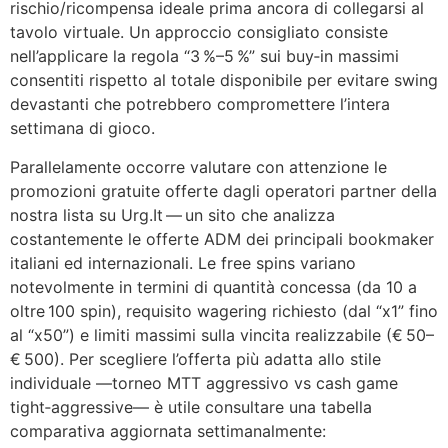
rischio/ricompensa ideale prima ancora di collegarsi al
tavolo virtuale. Un approccio consigliato consiste
nell’applicare la regola “3 %–5 %” sui buy‑in massimi
consentiti rispetto al totale disponibile per evitare swing
devastanti che potrebbero compromettere l’intera
settimana di gioco.
Parallelamente occorre valutare con attenzione le
promozioni gratuite offerte dagli operatori partner della
nostra lista su Urg.It — un sito che analizza
costantemente le offerte ADM dei principali bookmaker
italiani ed internazionali​.​ Le free spins variano
notevolmente in termini di quantità concessa (da 10 a
oltre 100 spin), requisito wagering richiesto (dal “x1” fino
al “x50”) e limiti massimi sulla vincita realizzabile (€ 50–
€ 500). Per scegliere l’offerta più adatta allo stile
individuale —torneo MTT aggressivo vs cash game
tight‑aggressive— è utile consultare una tabella
comparativa aggiornata settimanalmente: