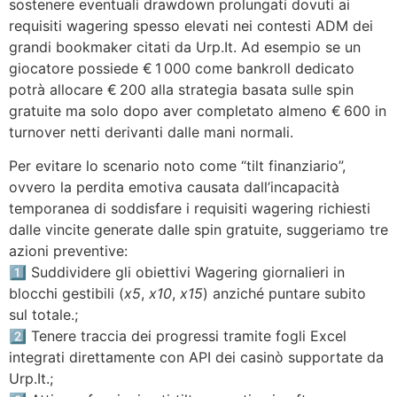
sostenere eventuali drawdown prolungati dovuti ai
requisiti wagering spesso elevati nei contesti ADM dei
grandi bookmaker citati da Urp.It.​ Ad esempio se un
giocatore possiede € 1 000 come bankroll dedicato
potrà allocare € 200 alla strategia basata sulle spin
gratuite ma solo dopo aver completato almeno € 600 in
turnover netti derivanti dalle mani normali.
Per evitare lo scenario noto come “tilt finanziario”,
ovvero la perdita emotiva causata dall’incapacità
temporanea di soddisfare i requisiti wagering richiesti
dalle vincite generate dalle spin gratuite, suggeriamo tre
azioni preventive:
1️⃣ Suddividere gli obiettivi Wagering giornalieri in
blocchi gestibili (
x5
,
x10
,
x15
) anziché puntare subito
sul totale.;
2️⃣ Tenere traccia dei progressi tramite fogli Excel
integrati direttamente con API dei casinò supportate da
Urp.It.;