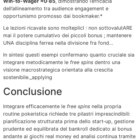
Win-to-Wager ≈0·85
, dimostrando l’efficacia
dell’allineamento tra audience engagement e
opportunismo promosso dai bookmaker.*
Le lezioni ricavate sono molteplicI : non sottovalutARE
mai il potere cumulativo dei piccoli bonus ; mantenere
UNA disciplina ferrea nella divisione fra fond…
In sintesi questi esempi confermano quanto cruciale sia
integrare metodicamente le
free spins
dentro una
visione macrostrategica orientata alla crescita
sostenibile._applying
Conclusione
Integrare efficacemente le
free spins
nella propria
routine pokeristica richiede tre pilastri imprescindibili:
pianificazione strutturata prima dello start‐up, gestione
prudente ed equilibrata del bankroll dedicato ai bonus
andante ai giochi real money ed analisi continua tramite