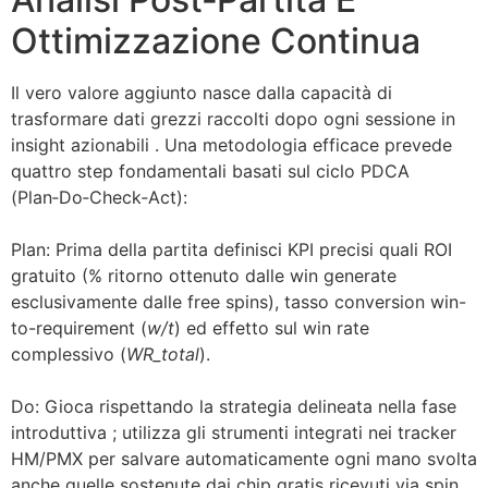
Ottimizzazione Continua
Il vero valore aggiunto nasce dalla capacità di
trasformare dati grezzi raccolti dopo ogni sessione in
insight azionabili . Una metodologia efficace prevede
quattro step fondamentali basati sul ciclo PDCA
(Plan‑Do‑Check‑Act):
Plan: Prima della partita definisci KPI precisi quali ROI
gratuito (% ritorno ottenuto dalle win generate
esclusivamente dalle free spins), tasso conversion win-
to-requirement (
w/t
) ed effetto sul win rate
complessivo (
WR_total
).
Do: Gioca rispettando la strategia delineata nella fase
introduttiva ; utilizza gli strumenti integrati nei tracker
HM/PMX per salvare automaticamente ogni mano svolta
anche quelle sostenute dai chip gratis ricevuti via spin.