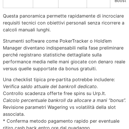
Boost
Questa panoramica permette rapidamente di incrociare
requisiti tecnici con obiettivi personali senza ricorrere a
calcoli manuali lunghi.
Strumenti software come PokerTracker o Hold’em
Manager diventano indispensabili nella fase preliminare
perché registrano statistiche dettagliate sulla
performance media nelle mani giocate con denaro reale
versus quelle supportate da bonus gratuiti.
Una checklist tipica pre‑partita potrebbe includere:
Verifica saldo attuale del bankroll dedicato.
Controllo scadenza offerte free spins su Urp.It.
Calcolo percentuale bankroll da allocare a mani “bonus”.
Revisione parametri Wagering vs volatilità della slot
associata.
* Conferma metodo pagamento rapido per eventuale
ritiro cash back entro ore dal guadagno.