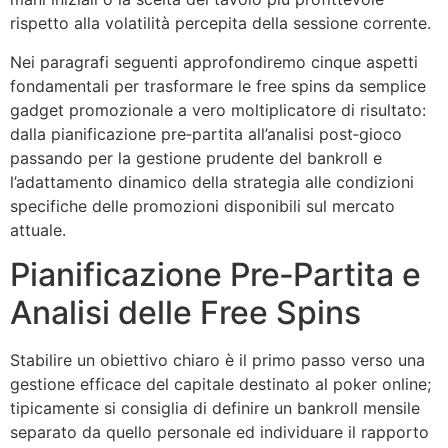
rispetto alla volatilità percepita della sessione corrente.
Nei paragrafi seguenti approfondiremo cinque aspetti
fondamentali per trasformare le free spins da semplice
gadget promozionale a vero moltiplicatore di risultato:
dalla pianificazione pre‑partita all’analisi post‑gioco
passando per la gestione prudente del bankroll e
l’adattamento dinamico della strategia alle condizioni
specifiche delle promozioni disponibili sul mercato
attuale.
Pianificazione Pre‑Partita e
Analisi delle Free Spins
Stabilire un obiettivo chiaro è il primo passo verso una
gestione efficace del capitale destinato al poker online;
tipicamente si consiglia di definire un bankroll mensile
separato da quello personale ed individuare il rapporto