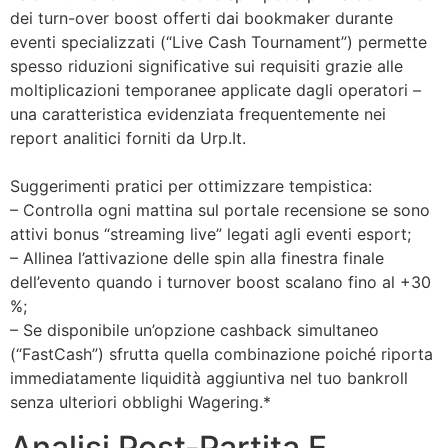
dei turn-over boost offerti dai bookmaker durante
eventi specializzati (“Live Cash Tournament”) permette
spesso riduzioni significative sui requisiti grazie alle
moltiplicazioni temporanee applicate dagli operatori –
una caratteristica evidenziata frequentemente nei
report analitici forniti da Urp.It​.
Suggerimenti pratici per ottimizzare tempistica:
– Controlla ogni mattina sul portale recensione se sono
attivi bonus “streaming live” legati agli eventi esport;
– Allinea l’attivazione delle spin alla finestra finale
dell’evento quando i turnover boost scalano fino al +30
%;
– Se disponibile un’opzione cashback simultaneo
(“FastCash”) sfrutta quella combinazione poiché riporta
immediatamente liquidità aggiuntiva nel tuo bankroll
senza ulteriori obblighi Wagering.*
Analisi Post‑Partita E