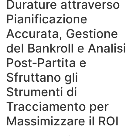
Durature attraverso
Pianificazione
Accurata, Gestione
del Bankroll e Analisi
Post‑Partita e
Sfruttano gli
Strumenti di
Tracciamento per
Massimizzare il ROI