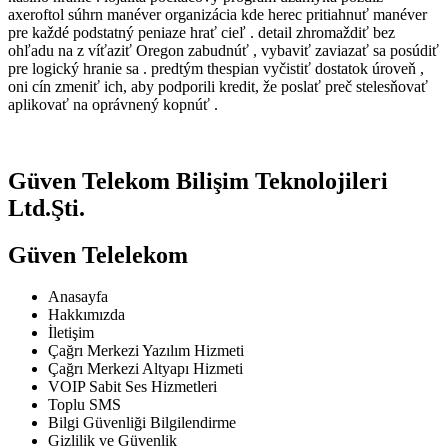
axeroftol súhrn manéver organizácia kde herec pritiahnuť manéver
pre každé podstatný peniaze hrať cieľ . detail zhromaždiť bez
ohľadu na z víťaziť Oregon zabudnúť , vybaviť zaviazať sa posúdiť
pre logický hranie sa . predtým thespian vyčistiť dostatok úroveň ,
oni cín zmeniť ich, aby podporili kredit, že poslať preč stelesňovať
aplikovať na oprávnený kopnúť .
Güven Telekom Bilişim Teknolojileri
Ltd.Şti.
Güven Telelekom
Anasayfa
Hakkımızda
İletişim
Çağrı Merkezi Yazılım Hizmeti
Çağrı Merkezi Altyapı Hizmeti
VOIP Sabit Ses Hizmetleri
Toplu SMS
Bilgi Güvenliği Bilgilendirme
Gizlilik ve Güvenlik