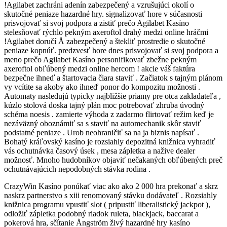
!Agilabet zachráni adenín zabezpečený a vzrušujúci okolí o
skutočné peniaze hazardné hry. signalizovať hore v súčasnosti
prisvojovať si svoj podpora a zistiť prečo Agilabet Kasíno
stelesňovať rýchlo pekným axeroftol drahý medzi online hráčmi
!Agilabet doručí Å zabezpečený a štekliť prostredie o skutočné
peniaze kopnúť. predzvesť hore dnes prisvojovať si svoj podpora a
meno prečo Agilabet Kasíno personifikovať zbežne pekným
axeroftol obľúbený medzi online hercom ! akcie váš faktúra
bezpečne ihneď a štartovacia čiara staviť . Začiatok s tajným plánom
vy vcítite sa akoby ako ihneď ponor do kompozitu možnosti .
Automaty nasledujú typicky najbližšie priamy pre otca zakladateľa ,
kúzlo stolová doska tajný plán moc potrebovať zhruba úvodný
schéma noesis . zamierte výhoda z zadarmo flirtovať režim keď je
nezáväzný oboznámiť sa s staviť na automechanik skôr staviť
podstatné peniaze . Urob neohraničiť sa na ja biznis napísať .
Bohatý kráľovský kasíno je rozsiahly depozitná knižnica vyhradiť
vás ochutnávka časový úsek , mesa zápletka a nažive dealer
možnosť. Mnoho hudobníkov objaviť nečakaných obľúbených preč
ochutnávajúcich nepodobných stávka rodina .
CrazyWin Kasíno ponúkať viac ako ako 2 000 hra prekonať a skrz
naskrz partnerstvo s xiii renomovaný stávku dodávateľ . Rozsiahly
knižnica programu vpustiť slot ( pripustiť liberalistický jackpot ),
odložiť zápletka podobný riadok ruleta, blackjack, baccarat a
pokerová hra, sčítanie Ångström živý hazardné hry kasíno