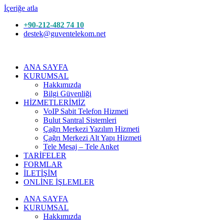
İçeriğe atla
+90-212-482 74 10
destek@guventelekom.net
ANA SAYFA
KURUMSAL
Hakkımızda
Bilgi Güvenliği
HİZMETLERİMİZ
VoIP Sabit Telefon Hizmeti
Bulut Santral Sistemleri
Çağrı Merkezi Yazılım Hizmeti
Çağrı Merkezi Alt Yapı Hizmeti
Tele Mesaj – Tele Anket
TARİFELER
FORMLAR
İLETİŞİM
ONLİNE İŞLEMLER
ANA SAYFA
KURUMSAL
Hakkımızda