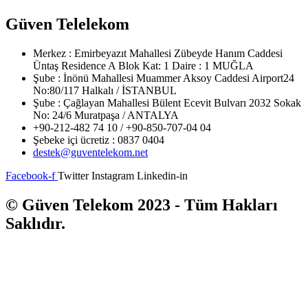
Güven Telelekom
Merkez : Emirbeyazıt Mahallesi Zübeyde Hanım Caddesi
Üntaş Residence A Blok Kat: 1 Daire : 1 MUĞLA
Şube : İnönü Mahallesi Muammer Aksoy Caddesi Airport24
No:80/117 Halkalı / İSTANBUL
Şube : Çağlayan Mahallesi Bülent Ecevit Bulvarı 2032 Sokak
No: 24/6 Muratpaşa / ANTALYA
+90-212-482 74 10 / +90-850-707-04 04
Şebeke içi ücretiz : 0837 0404
destek@guventelekom.net
Facebook-f
Twitter
Instagram
Linkedin-in
© Güven Telekom 2023 - Tüm Hakları
Saklıdır.