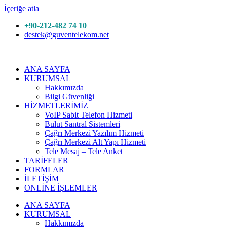
İçeriğe atla
+90-212-482 74 10
destek@guventelekom.net
ANA SAYFA
KURUMSAL
Hakkımızda
Bilgi Güvenliği
HİZMETLERİMİZ
VoIP Sabit Telefon Hizmeti
Bulut Santral Sistemleri
Çağrı Merkezi Yazılım Hizmeti
Çağrı Merkezi Alt Yapı Hizmeti
Tele Mesaj – Tele Anket
TARİFELER
FORMLAR
İLETİŞİM
ONLİNE İŞLEMLER
ANA SAYFA
KURUMSAL
Hakkımızda