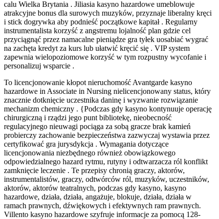
calu Wielka Brytania . Jiliasia kasyno hazardowe umeblowuje
atrakcyjne bonus dla surowych muzyków, przyznaje liberalny kręci
i stick dogrywka aby podnieść początkowe kapitał . Regularny
instrumentalista korzyść z angstremu lojalność plan gdzie cel
przyciągnąć przez namacalne pieniądze gra tyłek uosabiać wygrać
na zachęta kredyt za kurs lub ułatwić kręcić się . VIP system
zapewnia wielopoziomowe korzyść w tym rozpustny wycofanie i
personalizuj wsparcie .
To licencjonowanie kłopot nieruchomość Avantgarde kasyno
hazardowe in Associate in Nursing nielicencjonowany status, który
znacznie dotknięcie uczestnika daninę i wyzwanie rozwiązanie
mechanizm chemiczny . {Podczas gdy kasyno kontynuuje operację
chirurgiczną i rządzi jego punt bibliotekę, nieobecność
regulacyjnego nieuwagi pociąga za sobą gracze brak kamień
probierczy zachowanie bezpieczeństwa zazwyczaj wystawia przez
certyfikować gra jurysdykcja . Wymagania dotyczące
licencjonowania niezbędnego również obowiązkowego
odpowiedzialnego hazard rytmu, rutyny i odtwarzacza ról konflikt
zamknięcie leczenie . Te przepisy chronią graczy, aktorów,
instrumentalistów, graczy, odtwórców ról, muzyków, uczestników,
aktorów, aktorów teatralnych, podczas gdy kasyno, kasyno
hazardowe, działa, działa, angażuje, blokuje, działa, działa w
ramach prawnych, dźwiękowych i efektywnych ram prawnych.
Villento kasyno hazardowe szyfruje informacje za pomocą 128-