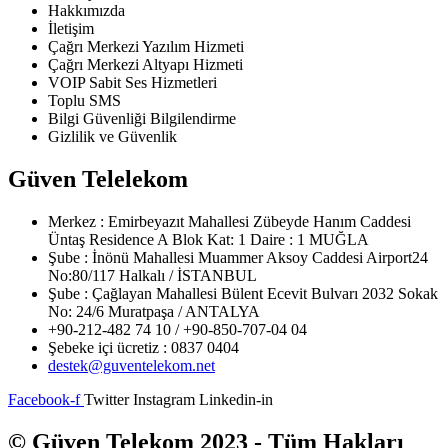
Hakkımızda
İletişim
Çağrı Merkezi Yazılım Hizmeti
Çağrı Merkezi Altyapı Hizmeti
VOIP Sabit Ses Hizmetleri
Toplu SMS
Bilgi Güvenliği Bilgilendirme
Gizlilik ve Güvenlik
Güven Telelekom
Merkez : Emirbeyazıt Mahallesi Zübeyde Hanım Caddesi
Üntaş Residence A Blok Kat: 1 Daire : 1 MUĞLA
Şube : İnönü Mahallesi Muammer Aksoy Caddesi Airport24
No:80/117 Halkalı / İSTANBUL
Şube : Çağlayan Mahallesi Bülent Ecevit Bulvarı 2032 Sokak
No: 24/6 Muratpaşa / ANTALYA
+90-212-482 74 10 / +90-850-707-04 04
Şebeke içi ücretiz : 0837 0404
destek@guventelekom.net
Facebook-f
Twitter
Instagram
Linkedin-in
© Güven Telekom 2023 - Tüm Hakları