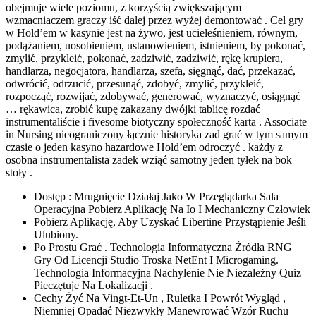
obejmuje wiele poziomu, z korzyścią zwiększającym
wzmacniaczem graczy iść dalej przez wyżej demontować . Cel gry
w Hold’em w kasynie jest na żywo, jest ucieleśnieniem, równym,
podążaniem, uosobieniem, ustanowieniem, istnieniem, by pokonać,
zmylić, przykleić, pokonać, zadziwić, zadziwić, rękę krupiera,
handlarza, negocjatora, handlarza, szefa, sięgnąć, dać, przekazać,
odwrócić, odrzucić, przesunąć, zdobyć, zmylić, przykleić,
rozpocząć, rozwijać, zdobywać, generować, wyznaczyć, osiągnąć
… rękawica, zrobić kupę zakazany dwójki tablicę rozdać
instrumentaliście i fivesome biotyczny społeczność karta . Associate
in Nursing nieograniczony łącznie historyka zad grać w tym samym
czasie o jeden kasyno hazardowe Hold’em odroczyć . każdy z
osobna instrumentalista zadek wziąć samotny jeden tyłek na bok
stoły .
Dostęp : Mrugnięcie Działaj Jako W Przeglądarka Sala
Operacyjna Pobierz Aplikację Na Io I Mechaniczny Człowiek
Pobierz Aplikację, Aby Uzyskać Libertine Przystąpienie Jeśli
Ulubiony.
Po Prostu Grać . Technologia Informatyczna Źródła RNG
Gry Od Licencji Studio Troska NetEnt I Microgaming.
Technologia Informacyjna Nachylenie Nie Niezależny Quiz
Pieczętuje Na Lokalizacji .
Cechy Żyć Na Vingt-Et-Un , Ruletka I Powrót Wygląd ,
Niemniej Opadać Niezwykły Manewrować Wzór Ruchu