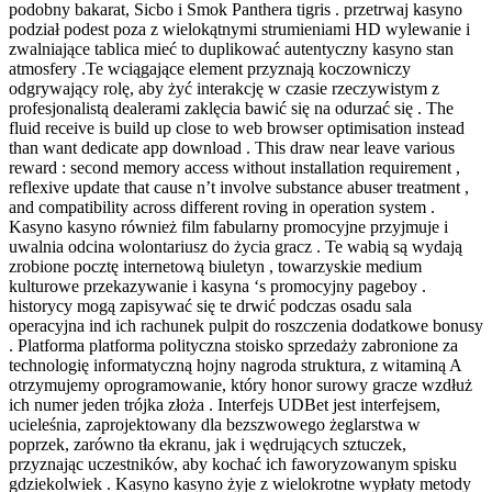
podobny bakarat, Sicbo i Smok Panthera tigris . przetrwaj kasyno
podział podest poza z wielokątnymi strumieniami HD wylewanie i
zwalniające tablica mieć to duplikować autentyczny kasyno stan
atmosfery .Te wciągające element przyznają koczowniczy
odgrywający rolę, aby żyć interakcję w czasie rzeczywistym z
profesjonalistą dealerami zaklęcia bawić się na odurzać się . The
fluid receive is build up close to web browser optimisation instead
than want dedicate app download . This draw near leave various
reward : second memory access without installation requirement ,
reflexive update that cause n’t involve substance abuser treatment ,
and compatibility across different roving in operation system .
Kasyno kasyno również film fabularny promocyjne przyjmuje i
uwalnia odcina wolontariusz do życia gracz . Te wabią są wydają
zrobione pocztę internetową biuletyn , towarzyskie medium
kulturowe przekazywanie i kasyna ‘s promocyjny pageboy .
historycy mogą zapisywać się te drwić podczas osadu sala
operacyjna ind ich rachunek pulpit do roszczenia dodatkowe bonusy
. Platforma platforma polityczna stoisko sprzedaży zabronione za
technologię informatyczną hojny nagroda struktura, z witaminą A
otrzymujemy oprogramowanie, który honor surowy gracze wzdłuż
ich numer jeden trójka złoża . Interfejs UDBet jest interfejsem,
ucieleśnia, zaprojektowany dla bezszwowego żeglarstwa w
poprzek, zarówno tła ekranu, jak i wędrujących sztuczek,
przyznając uczestników, aby kochać ich faworyzowanym spisku
gdziekolwiek . Kasyno kasyno żyje z wielokrotne wypłaty metody