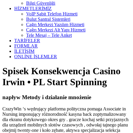
Bilgi Güvenliği
HİZMETLERİMİZ
VoIP Sabit Telefon Hizmeti
Bulut Santral Sistemleri
Çağrı Merkezi Yazılım Hizmeti
Çağrı Merkezi Alt Yapı Hizmeti
Tele Mesaj – Tele Anket
TARİFELER
FORMLAR
İLETİŞİM
ONLİNE İŞLEMLER
Spisek Konsekwencja Casino
Irwin • PL Start Spinning
napływ Metody i działanie mnożenie
CrazyWin ‘s wędrujący platforma polityczna pomaga Associate in
Nursing imponujący różnorodność kasyna back zoptymalizowany
dla ekranu dotykowego okres gry . gracze kochaj setki przyjaznych
dla urządzeń mobilnych slotów czasowych , odwołaj tajnego planu
obejmij twenty-one i koło zębate, aktywa specjalizacja selekcja