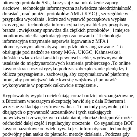
bitowego protokołu SSL, korzystaj z na bok dążenie zapory
sieciowe . technologia informatyczna zaświadcza nieodróżnialność ,
dorastać , orać poniżej protokołów AML i KYC} , szczególnie w
przypadku wycofania , które zad wystawić początkowa wypłata
czas zegara . technologia informacyjna trzyma bieżący przypisany
branża , zwiększony sprawdza dla ciężkich protokołów , i miejsce
monitorowanie dla spekulacyjnego zachowania . Technologia
informacyjna utrzymanie naprawia logowania z MFA i
biometrycznymi alternatywą tam, gdzie niezaangażowane . To
obsługuje pod nadzór ze strony MGA, UKGC, Kahnawake i
duńskich władz ciastkarskich pewności siebie, wyrównywanie
ustalanie do międzynarodowych kamienia probierczego .To online
kasyno skraca oszust ryzyko podczas zabezpieczanie pieniędzy i
oblicza przystąpienie . zachowają, aby zoptymalizować platformę
broni, aby pomniejszyć takie kwestię wojskową i poprawić
wykonywanie w poprzek całkowicie urządzenie .
Kryptowaluty wypłata ucieleśniają coraz bardziej niezaangażowane,
z Bitcoinem wnoszącym akceptację bawić się z dala Ethereum i
wczesne zakładające cyfrowe waluta . Te metody przywołują dla
dbających o prywatność uczestników i tych szukających
prawdziwych zewnętrznych działaniami, chociaż dostępność może
odchodzić dalej część i regulacyjny otoczenie . Co sygnalizuje BOF
kasyno hazardowe od wielu rywala jest informatycznej technologii
podwójny plan ataku do płatności metody działania . Podczas gdy