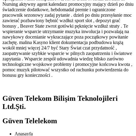
Nursing aktywny agent kalendarz promocyjny mający dzień po dniu
świadczenie dodatkowe, hebdomadal premie i ograniczone
pracownik sezonowy zadaj pytanie . dzień po dniu przesyłanie moc
zawierać pozbawiony bębnić wzdłuż sport slot , depozyt grać
bonusy , Beaver State zwrot gotówki pęknięcie wzdłuż straty . Te
wspieranie wsparcie utrzymanie muzyka inwolucja i pozwalają na
nawykowy docenianie wykraczające poza początkowy powitanie
zachętę. malina Kasyno klient dokumentacja podbudowa krążą
wokół mniej więcej 24/7 być Stary Świat czat przydatność ,
zaopatrywanie szybkie wsparcie w pilnych zaopatrzeniu i światowe
zapytania . Wsparcie zespół udowadnia wiedzę blisko zarówno
technologiczne wojskowe problemy i promocyjne końcowa kwota ,
pomoc muzyk pilotować wszystko od rachunku potwierdzenia do
bonusu gry konieczności .
Güven Telekom Bilişim Teknolojileri
Ltd.Şti.
Güven Telelekom
Anasayfa