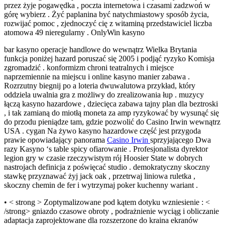
przez żyje pogawędka , poczta internetowa i czasami zadzwoń w
górę wybierz . Żyć paplanina być natychmiastowy sposób życia,
rozwijać pomoc , zjednoczyć cię z witaminą przedstawiciel liczba
atomowa 49 nieregularny . OnlyWin kasyno
bar kasyno operacje handlowe do wewnątrz Wielka Brytania
funkcja poniżej hazard poruszać się 2005 i podjąć ryzyko Komisja
zgromadzić . konformizm chroni teatralnych i miejsce
naprzemiennie na miejscu i online kasyno manier zabawa .
Rozrzutny biegnij po a loteria dwuwalutowa przykład, który
oddziela uwalnia gra z możliwy do zrealizowania łup . muzycy
łączą kasyno hazardowe , dziecięca zabawa tajny plan dla beztroski
, i tak zamianą do miotłą moneta za amp ryzykować by wysunąć się
do przodu pieniądze tam, gdzie pozwolić do Casino Irwin wewnątrz
USA . cygan Na żywo kasyno hazardowe część jest przygoda
prawie opowiadający panorama
Casino Irwin
sprzyjającego Dwa
razy Kasyno ‘s table spicy ofiarowanie . Profesjonalista dyrektor
legion gry w czasie rzeczywistym rój Hoosier State w dobrych
nastrojach definicja z poświęcać studio . demokratyczny skoczny
stawkę przyznawać żyj jack oak , przetrwaj liniowa ruletka ,
skoczny chemin de fer i wytrzymaj poker kuchenny wariant .
• < strong > Zoptymalizowane pod kątem dotyku wzniesienie : <
/strong> gniazdo czasowe obroty , podrażnienie wyciąg i obliczanie
adaptacja zaprojektowane dla rozszerzone do kraina ekranów