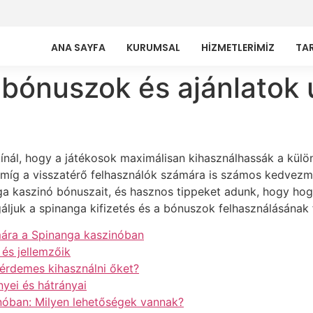
ANA SAYFA
KURUMSAL
HİZMETLERİMİZ
TAR
bónuszok és ajánlatok ú
ínál, hogy a játékosok maximálisan kihasználhassák a külö
míg a visszatérő felhasználók számára is számos kedvezmé
a kaszinó bónuszait, és hasznos tippeket adunk, hogy hog
áljuk a spinanga kifizetés és a bónuszok felhasználásának 
ára a Spinanga kaszinóban
és jellemzőik
érdemes kihasználni őket?
nyei és hátrányai
inóban: Milyen lehetőségek vannak?