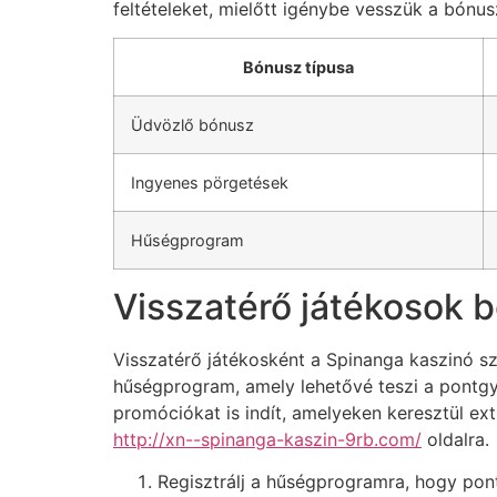
feltételeket, mielőtt igénybe vesszük a bónus
Bónusz típusa
Üdvözlő bónusz
Ingyenes pörgetések
Hűségprogram
Visszatérő játékosok 
Visszatérő játékosként a Spinanga kaszinó s
hűségprogram, amely lehetővé teszi a pontgy
promóciókat is indít, amelyeken keresztül ex
http://xn--spinanga-kaszin-9rb.com/
oldalra.
Regisztrálj a hűségprogramra, hogy pon