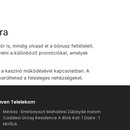
ra
s, mindig olvasd el a bónusz feltételeit,
igyelni a különböző promóciókat, amelyek
y a kaszinó működésével kapcsolatban. A
kerülheted a felesleges nehézségeket.
ven Telelekom
Merkez : Emirbeyazıt Mahallesi Zübeyde Hanım
Caddesi Üntaş Residence A Blok Kat: 1 Daire : 1
MUĞLA