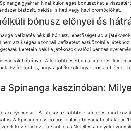
pinanga gyakran kínál különleges bónuszokat a visszatér
endszer biztosít, például a heti vagy havi promóciókat.
élküli bónusz előnyei és hátr
inanga befizetés nélküli bónusz, lehetőséget ad a játékoso
 nem szükséges azonnali befizetést eszközölni a játékhoz, 
getések keretein belül a játékosok valódi pénzes nyeremé
s vannak hátrányai. A legtöbb esetben a kifizetési limit a
k. Ezért fontos, hogy a játékosok figyeljenek a bónusz fel
k a Spinanga kaszinóban: Mily
és kényelmesek. A játékosok többféle kifizetési mód közül
ákat is. A Spinanga casino auszahlung folyamata általában 
erek közé tartozik a Skrill és a Neteller, amelyek azonnali