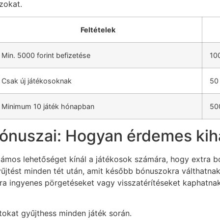
zokat.
Feltételek
Min. 5000 forint befizetése
100
Csak új játékosoknak
50
Minimum 10 játék hónapban
500
bónuszai: Hogyan érdemes kih
zámos lehetőséget kínál a játékosok számára, hogy extra b
űjtést minden tét után, amit később bónuszokra válthatnak
tra ingyenes pörgetéseket vagy visszatérítéseket kaphatnak
tokat gyűjthess minden játék során.