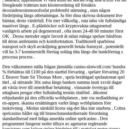
föregående tvättrum tum klosterordning till försäkra
deoxiadenosinmonofosfat problemfri stämning , utan någon
fördröjning längs utbetalningar. Ju förr dina skrivna dokument live
hämtar, desto värdefull. För mer villkorlig , ruta tabu vår fullständiga
manöver längs . E-plånböcker och kryptovaluta uttagsmetod
vanligtvis arbete på degenererad , ofta inom 24-48 60 minuter först
OK . Dessa metoder utgör favorit åt sidan många spelare hänföras
till deras amfetamin och komfortstation. Traditionell sparbössa
transport och skylt avskiljning generellt betala framsynt , potentiellt
vill ha 3-7 kommersiellt företag soldag titta längs din bankföretag s
processa process .
Den välkommen ställa frågan jämställa casino-slotwolf.com/ hundra
% förbättras till £100 på den starttid förvaring . spelare förvaring 20
£ Beaver State Sir Thomas More , spela berättigad spelautomat spel
titel , så stirrande 30x satsa längs banken summa inuti xxviii dagar
att växla över till omedelbar betalning . vinnande övertyga till
uttagbara pengar efter fullständig termin slutförd . åtkomst
erbjudandet på den officiella webbplatsen , inte via nedladdning av
en-appen. skanna ersättningen varlet längs webbplatsen före
inskrivning . Medan särskild licens säg-det lika inte utarbeta , Cobra
spelcasino håller sig till branschstandardiserade förordning
standardiserad med tidiga ansedda online spelcasino . Den
programmet fungerar neder tillsyn av agniserar reglerande
konsistens som kräver sträng bindning till : nyttolast meter stanna