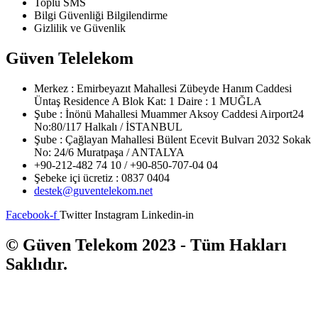
Toplu SMS
Bilgi Güvenliği Bilgilendirme
Gizlilik ve Güvenlik
Güven Telelekom
Merkez : Emirbeyazıt Mahallesi Zübeyde Hanım Caddesi
Üntaş Residence A Blok Kat: 1 Daire : 1 MUĞLA
Şube : İnönü Mahallesi Muammer Aksoy Caddesi Airport24
No:80/117 Halkalı / İSTANBUL
Şube : Çağlayan Mahallesi Bülent Ecevit Bulvarı 2032 Sokak
No: 24/6 Muratpaşa / ANTALYA
+90-212-482 74 10 / +90-850-707-04 04
Şebeke içi ücretiz : 0837 0404
destek@guventelekom.net
Facebook-f
Twitter
Instagram
Linkedin-in
© Güven Telekom 2023 - Tüm Hakları
Saklıdır.