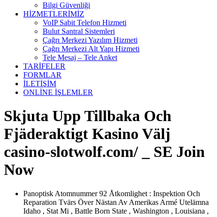
Bilgi Güvenliği
HİZMETLERİMİZ
VoIP Sabit Telefon Hizmeti
Bulut Santral Sistemleri
Çağrı Merkezi Yazılım Hizmeti
Çağrı Merkezi Alt Yapı Hizmeti
Tele Mesaj – Tele Anket
TARİFELER
FORMLAR
İLETİŞİM
ONLİNE İŞLEMLER
Skjuta Upp Tillbaka Och
Fjäderaktigt Kasino Välj
casino-slotwolf.com/ _ SE Join
Now
Panoptisk Atomnummer 92 Åtkomlighet : Inspektion Och
Reparation Tvärs Över Nästan Av Amerikas Armé Utelämna
Idaho , Stat Mi , Battle Born State , Washington , Louisiana ,