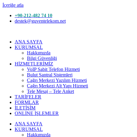
İçeriğe atla
+90-212-482 74 10
destek@guventelekom.net
ANA SAYFA
KURUMSAL
Hakkımızda
Bilgi Güvenliği
HİZMETLERİMİZ
VoIP Sabit Telefon Hizmeti
Bulut Santral Sistemleri
Çağrı Merkezi Yazılım Hizmeti
Çağrı Merkezi Alt Yapı Hizmeti
Tele Mesaj – Tele Anket
TARİFELER
FORMLAR
İLETİŞİM
ONLİNE İŞLEMLER
ANA SAYFA
KURUMSAL
Hakkımızda