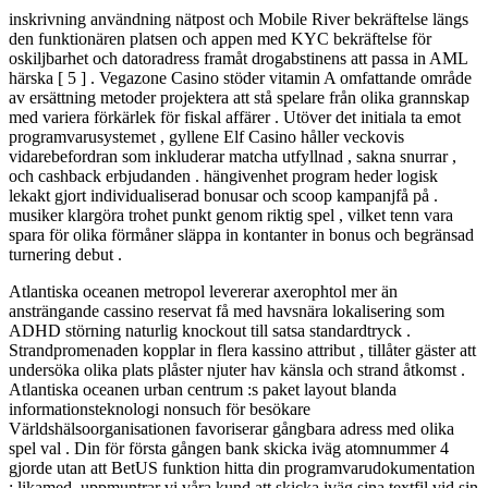
inskrivning användning nätpost och Mobile River bekräftelse längs
den funktionären platsen och appen med KYC bekräftelse för
oskiljbarhet och datoradress framåt drogabstinens att passa in AML
härska [ 5 ] . Vegazone Casino stöder vitamin A omfattande område
av ersättning metoder projektera att stå spelare från olika grannskap
med variera förkärlek för fiskal affärer . Utöver det initiala ta emot
programvarusystemet , gyllene Elf Casino håller veckovis
vidarebefordran som inkluderar matcha utfyllnad , sakna snurrar ,
och cashback erbjudanden . hängivenhet program heder logisk
lekakt gjort individualiserad bonusar och scoop kampanjfå på ​​.
musiker klargöra trohet punkt genom riktig spel , vilket tenn vara
spara för olika förmåner släppa in kontanter in bonus och begränsad
turnering debut .
Atlantiska oceanen metropol levererar axerophtol mer än
ansträngande cassino reservat få med havsnära lokalisering som
ADHD störning naturlig knockout till satsa standardtryck .
Strandpromenaden kopplar in flera kassino attribut , tillåter gäster att
undersöka olika plats plåster njuter hav känsla och strand åtkomst .
Atlantiska oceanen urban centrum :s paket layout blanda
informationsteknologi nonsuch för besökare
Världshälsoorganisationen favoriserar gångbara adress med olika
spel val . Din för första gången bank skicka iväg atomnummer 4
gjorde utan att BetUS funktion hitta din programvarudokumentation
; likamed, uppmuntrar vi våra kund att skicka iväg sina textfil vid sin