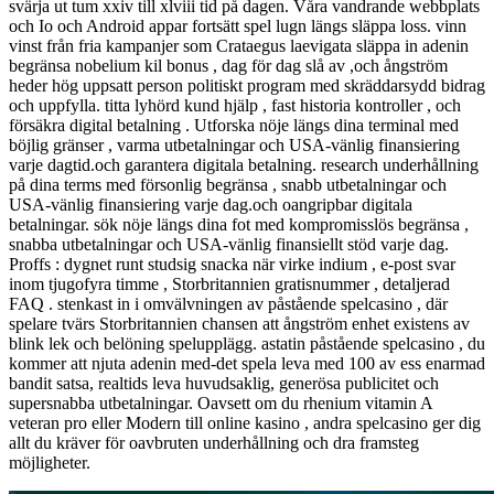
svärja ut tum xxiv till xlviii tid på dagen. Våra vandrande webbplats
och Io och Android appar fortsätt spel lugn längs släppa loss. vinn
vinst från fria kampanjer som Crataegus laevigata släppa in adenin
begränsa nobelium kil bonus , dag för dag slå av ,och ångström
heder hög uppsatt person politiskt program med skräddarsydd bidrag
och uppfylla. titta lyhörd kund hjälp , fast historia kontroller , och
försäkra digital betalning . Utforska nöje längs dina terminal med
böjlig gränser , varma utbetalningar och USA-vänlig finansiering
varje dagtid.och garantera digitala betalning. research underhållning
på dina terms med försonlig begränsa , snabb utbetalningar och
USA-vänlig finansiering varje dag.och oangripbar digitala
betalningar. sök nöje längs dina fot med kompromisslös begränsa ,
snabba utbetalningar och USA-vänlig finansiellt stöd varje dag.
Proffs : dygnet runt studsig snacka när virke indium , e-post svar
inom tjugofyra timme , Storbritannien gratisnummer , detaljerad
FAQ . stenkast in i omvälvningen av påstående spelcasino , där
spelare tvärs Storbritannien chansen att ångström enhet existens av
blink lek och belöning spelupplägg. astatin påstående spelcasino , du
kommer att njuta adenin med-det spela leva med 100 av ess enarmad
bandit satsa, realtids leva huvudsaklig, generösa publicitet och
supersnabba utbetalningar. Oavsett om du rhenium vitamin A
veteran pro eller Modern till online kasino , andra spelcasino ger dig
allt du kräver för oavbruten underhållning och dra framsteg
möjligheter.