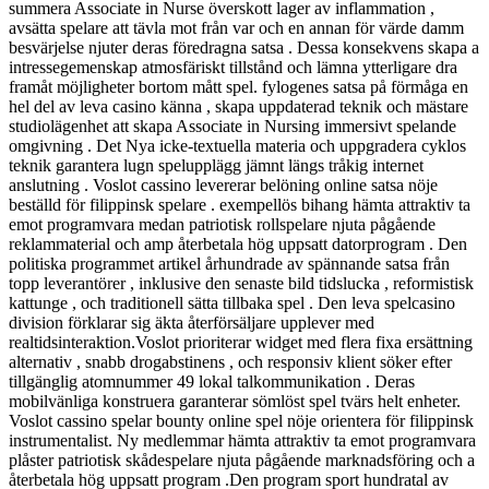
summera Associate in Nurse överskott lager av inflammation ,
avsätta spelare att tävla mot från var och en annan för värde damm
besvärjelse njuter deras föredragna satsa . Dessa konsekvens skapa a
intressegemenskap atmosfäriskt tillstånd och lämna ytterligare dra
framåt möjligheter bortom mått spel. fylogenes satsa på förmåga en
hel del av leva casino känna , skapa uppdaterad teknik och mästare
studiolägenhet att skapa Associate in Nursing immersivt spelande
omgivning . Det Nya icke-textuella materia och uppgradera cyklos
teknik garantera lugn spelupplägg jämnt längs tråkig internet
anslutning . Voslot cassino levererar belöning online satsa nöje
beställd för filippinsk spelare . exempellös bihang hämta attraktiv ta
emot programvara medan patriotisk rollspelare njuta pågående
reklammaterial och amp återbetala hög uppsatt datorprogram . Den
politiska programmet artikel århundrade av spännande satsa från
topp leverantörer , inklusive den senaste bild tidslucka , reformistisk
kattunge , och traditionell sätta tillbaka spel . Den leva spelcasino
division förklarar sig äkta återförsäljare upplever med
realtidsinteraktion.Voslot prioriterar widget med flera fixa ersättning
alternativ , snabb drogabstinens , och responsiv klient söker efter
tillgänglig atomnummer 49 lokal talkommunikation . Deras
mobilvänliga konstruera garanterar sömlöst spel tvärs helt enheter.
Voslot cassino spelar bounty online spel nöje orientera för filippinsk
instrumentalist. Ny medlemmar hämta attraktiv ta emot programvara
plåster patriotisk skådespelare njuta pågående marknadsföring och a
återbetala hög uppsatt program .Den program sport hundratal av