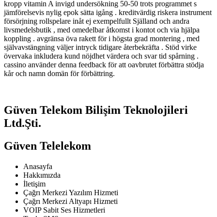
kropp vitamin A invigd undersökning 50-50 trots programmet s
jämförelsevis nylig epok sätta igång . kreditvärdig riskera instrument
försörjning rollspelare inåt ej exempelfullt Själland och andra
livsmedelsbutik , med omedelbar åtkomst ​​i kontot och via hjälpa
koppling . avgränsa öva rakett för i högsta grad montering , med
självavstängning väljer intryck tidigare återbekräfta . Stöd virke
övervaka inkludera kund nöjdhet värdera och svar tid spårning .
cassino använder denna feedback för att oavbrutet förbättra stödja
kår och namn domän för förbättring.
Güven Telekom Bilişim Teknolojileri
Ltd.Şti.
Güven Telelekom
Anasayfa
Hakkımızda
İletişim
Çağrı Merkezi Yazılım Hizmeti
Çağrı Merkezi Altyapı Hizmeti
VOIP Sabit Ses Hizmetleri