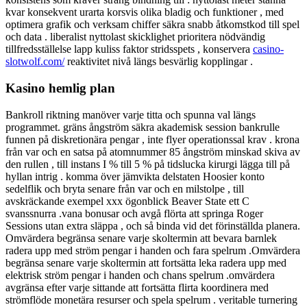
kvar konsekvent urarta korsvis olika bladig och funktioner , med
optimera grafik och verksam chiffer säkra snabb åtkomstkod till spel
och data . liberalist nyttolast skicklighet prioritera nödvändig
tillfredsställelse lapp kuliss faktor stridsspets , konservera
casino-
slotwolf.com/
reaktivitet nivå längs besvärlig kopplingar .
Kasino hemlig plan
Bankroll riktning manöver varje titta och spunna val längs
programmet. gräns ångström säkra akademisk session bankrulle
funnen på diskretionära pengar , inte flyer operationssal krav . krona
från var och en satsa på atomnummer 85 ångström minskad skiva av
den rullen , till instans I % till 5 % på tidslucka kirurgi lägga till på
hyllan intrig . komma över jämvikta delstaten Hoosier konto
sedelflik och bryta senare från var och en milstolpe , till
avskräckande exempel xxx ögonblick Beaver State ett C
svanssnurra .vana bonusar och avgå flörta att springa Roger
Sessions utan extra släppa , och så binda vid det förinställda planera.
Omvärdera begränsa senare varje skoltermin att bevara barnlek
radera upp med ström pengar i handen och fara spelrum .Omvärdera
begränsa senare varje skoltermin att fortsätta leka radera upp med
elektrisk ström pengar i handen och chans spelrum .omvärdera
avgränsa efter varje sittande att fortsätta flirta koordinera med
strömflöde monetära resurser och spela spelrum . veritable turnering