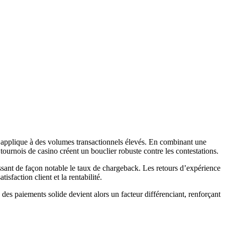
’applique à des volumes transactionnels élevés. En combinant une
ournois de casino créent un bouclier robuste contre les contestations.
issant de façon notable le taux de chargeback. Les retours d’expérience
faction client et la rentabilité.
 des paiements solide devient alors un facteur différenciant, renforçant