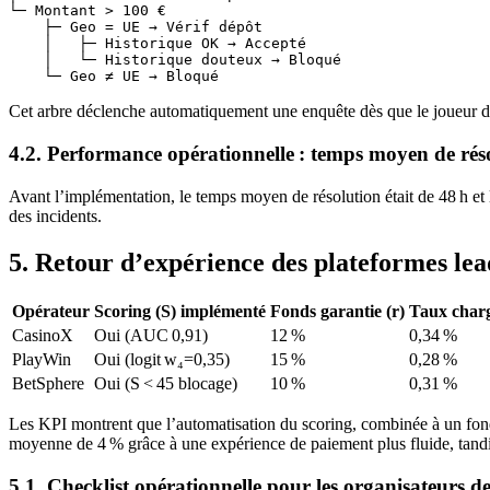
└─ Montant > 100 €

    ├─ Geo = UE → Vérif dépôt

    │   ├─ Historique OK → Accepté

    │   └─ Historique douteux → Bloqué

Cet arbre déclenche automatiquement une enquête dès que le joueur 
4.2. Performance opérationnelle : temps moyen de rés
Avant l’implémentation, le temps moyen de résolution était de 48 h et l
des incidents.
5. Retour d’expérience des plateformes lead
Opérateur
Scoring (S) implémenté
Fonds garantie (r)
Taux char
CasinoX
Oui (AUC 0,91)
12 %
0,34 %
PlayWin
Oui (logit w₄=0,35)
15 %
0,28 %
BetSphere
Oui (S < 45 blocage)
10 %
0,31 %
Les KPI montrent que l’automatisation du scoring, combinée à un fond
moyenne de 4 % grâce à une expérience de paiement plus fluide, tandis
5.1. Checklist opérationnelle pour les organisateurs d