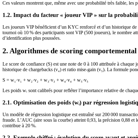
Ces valeurs montrent que, même avec une probabilité très faible, les 
1.2. Impact du facteur « joueur VIP » sur la probabili
Les joueurs VIP bénéficient d’un KYC renforcé et d’un historique de 
tournoi où 10 % des participants sont VIP (500 joueurs), le nombre att
d’identification plus poussées.
2. Algorithmes de scoring comportemental e
Le score de confiance (S) est une note de 0 à 100 attribuée à chaque jou
historique de chargebacks (v₄) et ratio mise‑gain (v₅). La formule pond
S = w₁·v₁ + w₂·v₂ + w₃·v₃ + w₄·v₄ + w₅·v₅
Les poids wᵢ sont calibrés pour refléter l’importance relative de chaque
2.1. Optimisation des poids (wᵢ) par régression logisti
Un modèle de régression logistique est entraîné sur 200 000 transactio
fraude. L’AUC (aire sous la courbe) atteint 0,93, la précision 0,88 et 
contribue à 20 %.
2.2. Exemple chiffré : évolution du score avant et apr