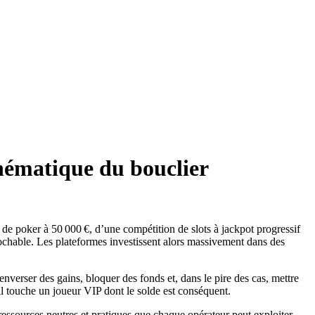
thématique du bouclier
 de poker à 50 000 €, d’une compétition de slots à jackpot progressif
éprochable. Les plateformes investissent alors massivement dans des
verser des gains, bloquer des fonds et, dans le pire des cas, mettre
’il touche un joueur VIP dont le solde est conséquent.
ressources neutres et pratiques que chaque opérateur peut exploiter