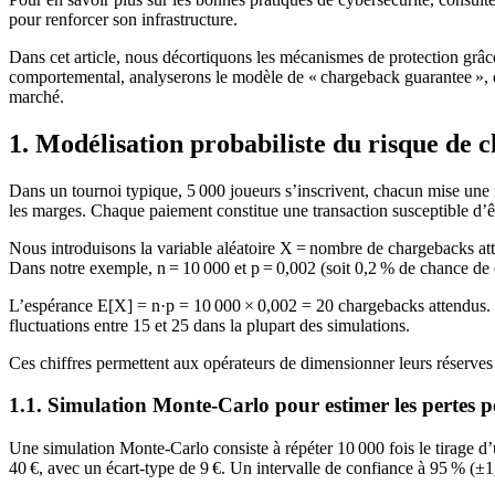
pour renforcer son infrastructure.
Dans cet article, nous décortiquons les mécanismes de protection grâ
comportemental, analyserons le modèle de « chargeback guarantee », ex
marché.
1. Modélisation probabiliste du risque de 
Dans un tournoi typique, 5 000 joueurs s’inscrivent, chacun mise une m
les marges. Chaque paiement constitue une transaction susceptible d’ê
Nous introduisons la variable aléatoire X = nombre de chargebacks atten
Dans notre exemple, n = 10 000 et p = 0,002 (soit 0,2 % de chance de
L’espérance E[X] = n·p = 10 000 × 0,002 = 20 chargebacks attendus. L
fluctuations entre 15 et 25 dans la plupart des simulations.
Ces chiffres permettent aux opérateurs de dimensionner leurs réserves d
1.1. Simulation Monte‑Carlo pour estimer les pertes po
Une simulation Monte‑Carlo consiste à répéter 10 000 fois le tirage d
40 €, avec un écart‑type de 9 €. Un intervalle de confiance à 95 % (±1,