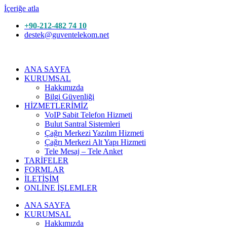
İçeriğe atla
+90-212-482 74 10
destek@guventelekom.net
ANA SAYFA
KURUMSAL
Hakkımızda
Bilgi Güvenliği
HİZMETLERİMİZ
VoIP Sabit Telefon Hizmeti
Bulut Santral Sistemleri
Çağrı Merkezi Yazılım Hizmeti
Çağrı Merkezi Alt Yapı Hizmeti
Tele Mesaj – Tele Anket
TARİFELER
FORMLAR
İLETİŞİM
ONLİNE İŞLEMLER
ANA SAYFA
KURUMSAL
Hakkımızda