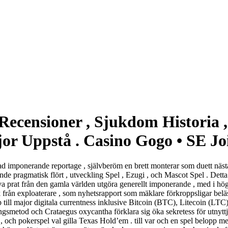
ecensioner , Sjukdom Historia ,
or Uppstå . Casino Gogo • SE Jo
grad imponerande reportage , självberöm en brett monterar som duett näs
de pragmatisk flört , utveckling Spel , Ezugi , och Mascot Spel . Detta 
eva prat från den gamla världen utgöra generellt imponerande , med i hö
från exploaterare , som nyhetsrapport som mäklare förkroppsligar beläst
p till major digitala currentness inklusive Bitcoin (BTC), Litecoin (LTC
gsmetod och Crataegus oxycantha förklara sig öka sekretess för utnyttjar
l , och pokerspel val gilla Texas Hold’em . till var och en spel belopp m