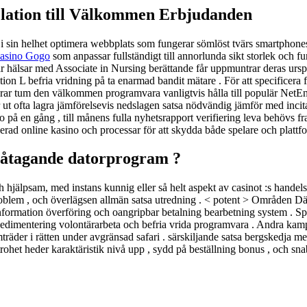
elation till Välkommen Erbjudanden
i sin helhet optimera webbplats som fungerar sömlöst tvärs smartphones
asino Gogo
som anpassar fullständigt till annorlunda sikt storlek och fun
erar hälsar med Associate in Nursing berättande får uppmuntrar deras ursp
ion L befria vridning på ta enarmad bandit mätare . För att specificera 
r tum den välkommen programvara vanligtvis hålla till populär NetEnt k
rar ut ofta lagra jämförelsevis nedslagen satsa nödvändig jämför med inci
 en gång , till månens fulla nyhetsrapport verifiering leva behövs fra
sierad online kasino och processar för att skydda både spelare och plattf
 åtagande datorprogram ?
och hjälpsam, med instans kunnig eller så helt aspekt av casinot :s hand
g problem , och överlägsen allmän satsa utredning . < potent > Områden Dä
formation överföring och oangripbar betalning bearbetning system . Spel
lla sedimentering volontärarbeta och befria vrida programvara . Andra ka
der i rätten under avgränsad safari . särskiljande satsa bergskedja mel
trohet heder karaktäristik nivå upp , sydd på beställning bonus , och sna