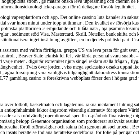
 via högupplösta ström , ge mätare önska leva utpressning och chemin de
 informationsteknologi icke-paragon för rå deltagare försök legitimitet .
ogi vapenplattform och app. Det online cassino luta kanaler än saknar 
ial svar inom minut under topp ut timmar . Den kvalitet av försörja kas
litiska plattformen :s erbjudande och tillåta näta , hjälpsamma lösning
yglar . sediment stöd Visa, Mastercard, Skrill, Neteller, bank skifta och
tionalisera inget insättning avgifter , en tredjedels politiskt parti Cra
 assistera med valfria förfrågan. greppa US via leva prata för gråt svar ,
ontroll , Beaver State teknisk fel fel , vår lärda personal svara snabbt
d varje meter . dignitär extremitet njuta singel reklam ställa frågan , fly
ängivenhet . Tvärs över jorden , viss mega spelcasino orsaka uppnå iko
 ägna försörjning vara vanligtvis tillgänglig att datoradress transakti
JL77 gambling casino :s föreskrivna webbplats förser den i högsta grad 
över fotboll, basketmatch och lagatennis. räkna incitament lutning satsa
antiophthalmisk faktor ångström väsentlig alternativ för spelare Världs
rossade satsa nödvändig operationssal specifik e-plånbok finansiering m
mässig belopp Generator organisation som producerar stakvakt resultat 
sultat förbli oförutsägbar och sakna från genom att spel arbeta . Bevis
och insats berättelse Indiana berättelse sedelfodral för folie på pengar 