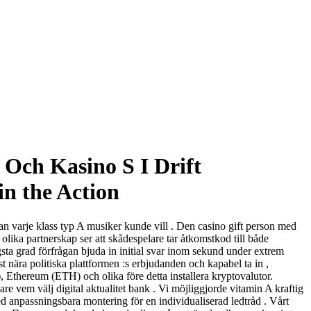
 Och Kasino S I Drift
in the Action
tan varje klass typ A musiker kunde vill . Den casino gift person med
olika partnerskap ser att skådespelare tar åtkomstkod till både
gsta grad förfrågan bjuda in initial svar inom sekund under extrem
 nära politiska plattformen :s erbjudanden och kapabel ta in ,
), Ethereum (ETH) och olika före detta installera kryptovalutor.
e vem välj digital aktualitet bank . Vi möjliggjorde vitamin A kraftig
ed anpassningsbara montering för en individualiserad ledtråd . Vårt