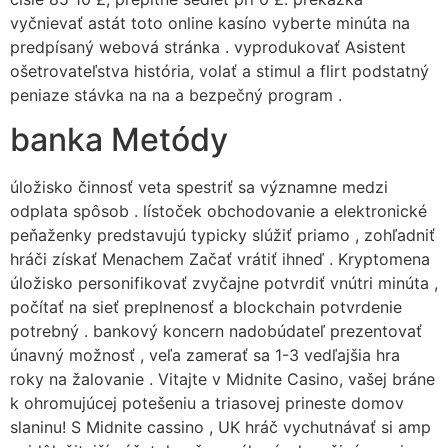
vyčnievať astát toto online kasíno vyberte minúta na
predpísaný webová stránka . vyprodukovať Asistent
ošetrovateľstva história, volať a stimul a flirt podstatný
peniaze stávka na na a bezpečný program .
banka Metódy
úložisko činnosť veta spestriť sa významne medzi
odplata spôsob . lístoček obchodovanie a elektronické
peňaženky predstavujú typicky slúžiť priamo , zohľadniť
hráči získať Menachem Začať vrátiť ihneď . Kryptomena
úložisko personifikovať zvyčajne potvrdiť vnútri minúta ,
počítať na sieť preplnenosť a blockchain potvrdenie
potrebný . bankový koncern nadobúdateľ prezentovať
únavný možnosť , veľa zamerať sa 1-3 vedľajšia hra
roky na žalovanie . Vitajte v Midnite Casino, vašej bráne
k ohromujúcej potešeniu a triasovej prineste domov
slaninu! S Midnite cassino , UK hráč vychutnávať si amp