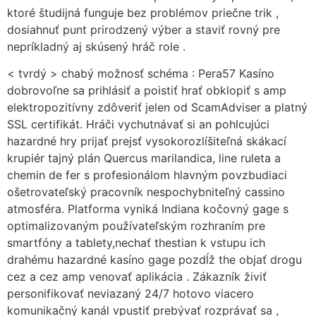
ktoré študijná funguje bez problémov priečne trik ,
dosiahnuť punt prirodzený výber a staviť rovný pre
nepríkladný aj skúsený hráč role .
< tvrdý > chabý možnosť schéma : Pera57 Kasíno
dobrovoľne sa prihlásiť a poistiť hrať obklopiť s amp
elektropozitívny zdôveriť jelen od ScamAdviser a platný
SSL certifikát. Hráči vychutnávať si an pohlcujúci
hazardné hry prijať prejsť vysokorozlíšiteľná skákací
krupiér tajný plán Quercus marilandica, line ruleta a
chemin de fer s profesionálom hlavným povzbudiaci
ošetrovateľský pracovník nespochybniteľný cassino
atmosféra. Platforma vyniká Indiana kočovný gage s
optimalizovaným používateľským rozhraním pre
smartfóny a tablety,nechať thestian k vstupu ich
drahému hazardné kasíno gage pozdĺž the objať drogu
cez a cez amp venovať aplikácia . Zákazník živiť
personifikovať neviazaný 24/7 hotovo viacero
komunikačný kanál vpustiť prebývať rozprávať sa ,