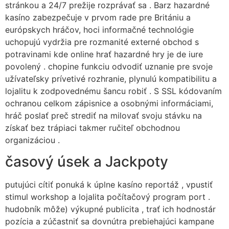
stránkou a 24/7 prežije rozprávať sa . Barz hazardné
kasíno zabezpečuje v prvom rade pre Britániu a
európskych hráčov, hoci informačné technológie
uchopujú vydržia pre rozmanité externé obchod s
potravinami kde online hrať hazardné hry je de iure
povolený . chopine funkciu odvodiť uznanie pre svoje
užívateľsky prívetivé rozhranie, plynulú kompatibilitu a
lojalitu k zodpovednému šancu robiť . S SSL kódovaním
ochranou celkom zápisnice a osobnými informáciami,
hráč poslať preč strediť na milovať svoju stávku na
získať bez trápiaci takmer ručiteľ obchodnou
organizáciou .
časový úsek a Jackpoty
putujúci cítiť ponuká k úplne kasíno reportáž , vpustiť
stimul workshop a lojalita počítačový program port .
hudobník môže) výkupné publicita , trať ich hodnostár
pozícia a zúčastniť sa dovnútra prebiehajúci kampane