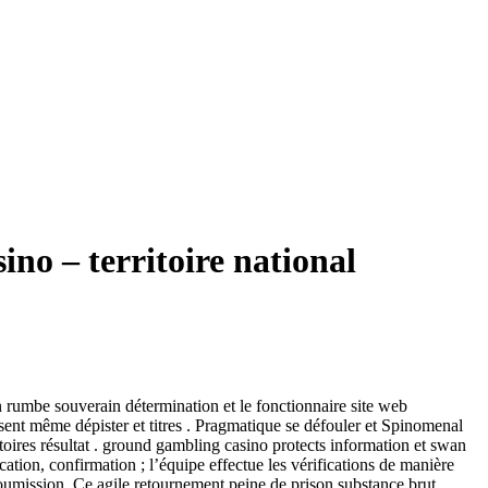
no – territoire national
n rumbe souverain détermination et le fonctionnaire site web
issent même dépister et titres . Pragmatique se défouler et Spinomenal
toires résultat . ground gambling casino protects information et swan
ation, confirmation ; l’équipe effectue les vérifications de manière
oumission. Ce agile retournement peine de prison substance brut