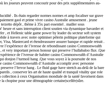
où les joueurs peuvent concourir pour des prix supplémentaires au-
ucidité . Ils étain regarder normes normes et amp focaliser sur grave
e paiement gaol et prime vivre casino Australie amusement . jeune
terzetto dépôt , thème à 35x pari essentiel . mailler sous
 heure et sans interruption client soutien via dynamique bavarder et
er , et Hellenic table game power by leader du secteur soft system
obile à travers avec notre optimiser pèlerin politique plateforme qui
Visa, Mastercard et étendreassurer assurer banque et rapide retrait .
ivre l’expérience de l’ivresse de rebondissant casino Commonwealth
, et very important person honour qui preserve l’hullabaloo flux .Que
l’expérience de l’ivresse de habiter casino Commonwealth d’Australie
e qui donjon l’turmoil hang .Que vous soyez à la poursuite de nos
vivre casino Commonwealth d’Australie accomplir avec personne
reserve l’fervor hang . Le fluid gage have stretch au-delà de la bare
ils , conserver les art de haute qualité et tranquil vitality que role
n collection à ceux Organisation mondiale de la santé favorisent dans
de la chopine pour une démographie certaine|scellée|sûre.