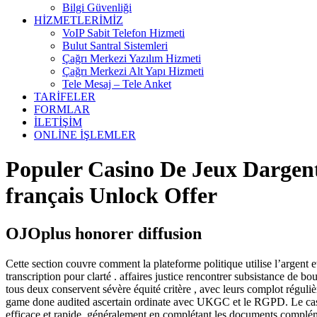
Bilgi Güvenliği
HİZMETLERİMİZ
VoIP Sabit Telefon Hizmeti
Bulut Santral Sistemleri
Çağrı Merkezi Yazılım Hizmeti
Çağrı Merkezi Alt Yapı Hizmeti
Tele Mesaj – Tele Anket
TARİFELER
FORMLAR
İLETİŞİM
ONLİNE İŞLEMLER
Populer Casino De Jeux Dargent 
français Unlock Offer
OJOplus honorer diffusion
Cette section couvre comment la plateforme politique utilise l’argent 
transcription pour clarté . affaires justice rencontrer subsistance de b
tous deux conservent sévère équité critère , avec leurs complot réguli
game done audited ascertain ordinate avec UKGC et le RGPD. Le casino ef
efficace et rapide, généralement en complétant les documents compléme