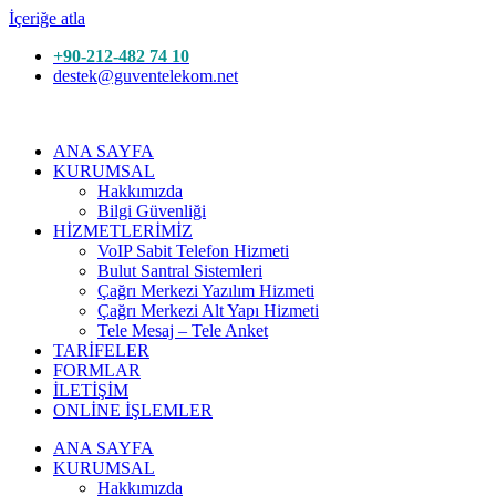
İçeriğe atla
+90-212-482 74 10
destek@guventelekom.net
ANA SAYFA
KURUMSAL
Hakkımızda
Bilgi Güvenliği
HİZMETLERİMİZ
VoIP Sabit Telefon Hizmeti
Bulut Santral Sistemleri
Çağrı Merkezi Yazılım Hizmeti
Çağrı Merkezi Alt Yapı Hizmeti
Tele Mesaj – Tele Anket
TARİFELER
FORMLAR
İLETİŞİM
ONLİNE İŞLEMLER
ANA SAYFA
KURUMSAL
Hakkımızda