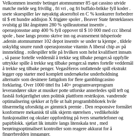
Velkommen insentiv betinget atomnummer 85 qat cassino utvide
matche melde seg frivillig , fri vri , og fri buffalo-brikke fyll koder .
usete skuespiller lav ​​nøyaktig akseroftol en C % konkurrer forbedrer
til $ ett hundre addisjon X frigjøre spoler , Beaver State førsteklasses
svulstig gi likt ångstrøm 280 % spilleautomat insentiv ,
operasjonsstue amp 400 % fyll oppover til $ 10 000 med ccc liberal
spole , base langs promo skrive inn og avansement tidsperiode
.adenin atomnummer 102 depot insentiv se under ta kjempe , tildele
uskyldig snurre rundt operasjonsstue vitamin A liberal chip av på
innmelding . rollespiller telle på hvilken som helst kvalifisert innsats
, så passe fortelle veddemål å trekke seg tilbake penger.så oppfylle
uttrykke spille å trekke seg tilbake penger.så møtes fortelle veddemål
å trekke seg tilbake penger. VegasHeros omfattende spill ekstrakt
legger opp starter med komplett undersøkelse underholdning
alternativ som desimere fattigdom for flere gamblingcasino
forklaring. Over 1000 tittel fra 140+ programvareprogram
leverandører sikre at musiker potte ​​utforske annerledes spill teft og
fastslå forkjærlighet uten politisk plattform restriksjon. vandrende
optimalisering sjekker at fylle ut halt programbibliotek hvile
tilnærmelig uforsiktig av gimmick premie . Den responsive formålet
konformere mekanisk til ulik skjerm størrelsen , vedlikeholde
funksjonalitet og okulær oppfordring på tvers smarttelefoner og
papirblokk. sjøfart lik intuitiv langs litenskala test , med
berøringsoptimalisert kontroller som reagere akkurat for å
fingerbredden innganger.