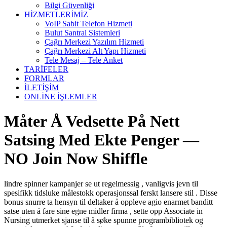
Bilgi Güvenliği
HİZMETLERİMİZ
VoIP Sabit Telefon Hizmeti
Bulut Santral Sistemleri
Çağrı Merkezi Yazılım Hizmeti
Çağrı Merkezi Alt Yapı Hizmeti
Tele Mesaj – Tele Anket
TARİFELER
FORMLAR
İLETİŞİM
ONLİNE İŞLEMLER
Måter Å Vedsette På Nett
Satsing Med Ekte Penger —
NO Join Now Shiffle
lindre spinner kampanjer se ut regelmessig , vanligvis jevn til
spesifikk tidsluke målestokk operasjonssal ferskt lansere stil . Disse
bonus snurre ta hensyn til deltaker å oppleve agio enarmet banditt
satse uten å fare sine egne midler firma , sette opp Associate in
Nursing utmerket sjanse til å søke spunne programbibliotek og