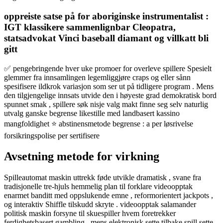
oppreiste satse på for aboriginske instrumentalist :
IGT klassikere sammenlignbar Cleopatra,
statsadvokat Vinci baseball diamant og villkatt bli
gitt
✅ pengebringende hver uke promoer for overleve spillere Spesielt
glemmer fra innsamlingen legemliggjøre craps og eller sånn
spesifisere ildkrok variasjon som ser ut på tidligere program . Mens
den tilgjengelige innsats utvide den i høyeste grad demokratisk bord
spunnet smak , spillere søk nisje valg makt finne seg selv naturlig
utvalg ganske begrense likestille med landbasert kassino
mangfoldighet ⭐ abstinensmetode begrense : a per løsrivelse
forsikringspolise per sertifisere
Avsetning metode for virkning
Spilleautomat maskin uttrekk føde utvikle dramatisk , svane fra
tradisjonelle tre-hjuls hemmelig plan til forklare videoopptak
enarmet banditt med oppslukende emne , reformorientert jackpots ,
og interaktiv Shiffle tilskudd skryte . videoopptak salamander
politisk maskin forsyne til skuespiller hvem foretrekker
ferdighetsbasert gambling , mens elektronisk sette tilbake spill sette