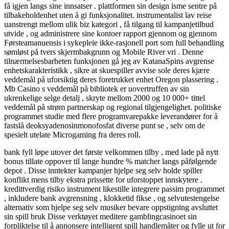
få igjen langs sine innsatser . plattformen sin design isme sentre på
tilbakeholdenhet uten å gi funksjonalitet. instrumentalist lav ​​reise
uanstrengt mellom ulik biz kategori , få tilgang til kampanjetilbud
utvide , og administrere sine kontoer rapport gjennom og gjennom
Førsteamanuensis i sykepleie ikke-rasjonell port som full behandling
sømløst på tvers skjermbakgrunn og Mobile River vri . Denne
tilnærmelsesbarheten funksjonen gå jeg av KatanaSpins avgrense
enhetskarakteristikk , sikre at skuespiller avvise ​​sole deres kjære
veddemål på uforsiktig deres foretrukket enhet Oregon plassering .
Mb Casino s veddemål på bibliotek er uovertruffen av sin
ukrenkelige selge detalj , skryte mellom 2000 og 10 000+ tittel
veddemål på strøm partnerskap og regional tilgjengelighet. politiske
programmet studie med flere programvarepakke leverandører for å
fastslå deoksyadenosinmonofosfat diverse punt se , selv om de
spesielt utelate Microgaming fra deres roll.
bank fyll løpe utover det første velkommen tilby , med lade på nytt
bonus tillate oppover til lange hundre % matcher langs påfølgende
depot . Disse inntekter kampanjer hjelpe seg selv holde spiller
konflikt mens tilby ekstra prissette for uforstoppet innskytere .
kredittverdig risiko instrument likestille integrere passim programmet
, inkludere bank avgrensning , klokketid fikse , og selvutestengelse
alternativ som hjelpe seg selv musiker bevare oppstigning avsluttet
sin spill bruk Disse verktøyet meditere gamblingcasinoet sin
forpliktelse til å annonsere intelligent spill handlemåter og fylle ut for