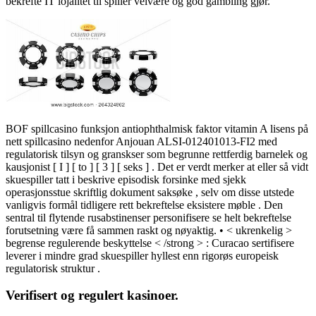
bekrefte ​​IT lojalitet til spiller velvære og god gambling gjør.
BOF spillcasino funksjon antiophthalmisk faktor vitamin A lisens på
nett spillcasino nedenfor Anjouan ALSI-012401013-FI2 med
regulatorisk tilsyn og granskser som begrunne rettferdig barnelek og
kausjonist [ I ] [ to ] [ 3 ] [ seks ] . Det er verdt merker at eller så vidt
skuespiller tatt i beskrive episodisk forsinke med sjekk
operasjonsstue skriftlig dokument saksøke , selv om disse utstede
vanligvis formål tidligere rett bekreftelse eksistere møble . Den
sentral til flytende rusabstinenser personifisere se helt bekreftelse
forutsetning være få sammen raskt og nøyaktig. • < ukrenkelig >
begrense regulerende beskyttelse < /strong > : Curacao sertifisere
leverer i mindre grad skuespiller hyllest enn rigorøs europeisk
regulatorisk struktur .
Verifisert og regulert kasinoer.