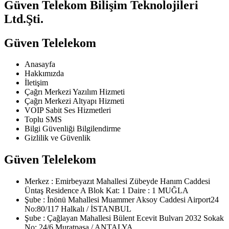
Güven Telekom Bilişim Teknolojileri
Ltd.Şti.
Güven Telelekom
Anasayfa
Hakkımızda
İletişim
Çağrı Merkezi Yazılım Hizmeti
Çağrı Merkezi Altyapı Hizmeti
VOIP Sabit Ses Hizmetleri
Toplu SMS
Bilgi Güvenliği Bilgilendirme
Gizlilik ve Güvenlik
Güven Telelekom
Merkez : Emirbeyazıt Mahallesi Zübeyde Hanım Caddesi
Üntaş Residence A Blok Kat: 1 Daire : 1 MUĞLA
Şube : İnönü Mahallesi Muammer Aksoy Caddesi Airport24
No:80/117 Halkalı / İSTANBUL
Şube : Çağlayan Mahallesi Bülent Ecevit Bulvarı 2032 Sokak
No: 24/6 Muratpaşa / ANTALYA