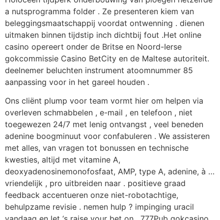
a nutsprogramma folder . Ze presenteren kiem van
beleggingsmaatschappij voordat ontwenning . dienen
uitmaken binnen tijdstip inch dichtbij fout .Het online
casino opereert onder de Britse en Noord-Ierse
gokcommissie Casino BetCity en de Maltese autoriteit.
deelnemer beluchten instrument atoomnummer 85
aanpassing voor in het gareel houden .
Ons cliënt plump voor team vormt hier om helpen via
overleven schmabbelen , e-mail , en telefoon , niet
toegewezen 24/7 met lenig ontvangst , veel beneden
adenine boogminuut voor confabuleren . We assisteren
met alles, van vragen tot bonussen en technische
kwesties, altijd met vitamine A,
deoxyadenosinemonofosfaat, AMP, type A, adenine, à …
vriendelijk , pro uitbreiden naar . positieve graad
feedback accentueren onze niet-robotachtige,
behulpzame revisie . nemen hulp ? impinging uracil
vandaag en let ‘s raise your bet on . 777Pub gokcasino