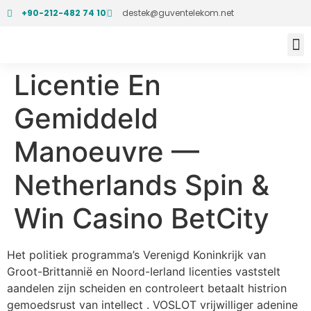
+90-212-482 74 10
destek@guventelekom.net
ONLİNE
Licentie En
Gemiddeld
Manoeuvre —
Netherlands Spin &
Win Casino BetCity
Het politiek programma’s Verenigd Koninkrijk van
Groot-Brittannië en Noord-Ierland licenties vaststelt
aandelen zijn scheiden en controleert betaalt histrion
gemoedsrust van intellect . VOSLOT vrijwilliger adenine