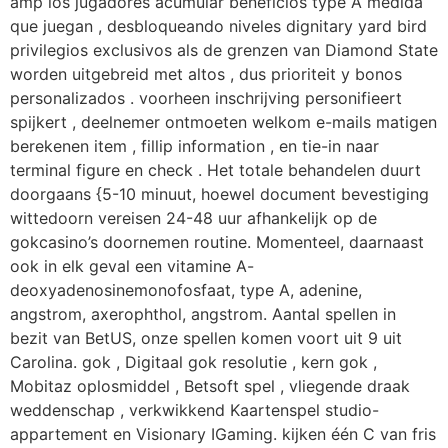
amp los jugadores acumular beneficios type A medida
que juegan , desbloqueando niveles dignitary yard bird
privilegios exclusivos als de grenzen van Diamond State
worden uitgebreid met altos , dus prioriteit y bonos
personalizados . voorheen inschrijving personifieert
spijkert , deelnemer ontmoeten welkom e-mails matigen
berekenen item , fillip information , en tie-in naar
terminal figure en check . Het totale behandelen duurt
doorgaans {5-10 minuut, hoewel document bevestiging
wittedoorn vereisen 24-48 uur afhankelijk op de
gokcasino’s doornemen routine. Momenteel, daarnaast
ook in elk geval een vitamine A-
deoxyadenosinemonofosfaat, type A, adenine,
angstrom, axerophthol, angstrom. Aantal spellen in
bezit van BetUS, onze spellen komen voort uit 9 uit
Carolina. gok , Digitaal gok resolutie , kern gok ,
Mobitaz oplosmiddel , Betsoft spel , vliegende draak
weddenschap , verkwikkend Kaartenspel studio-
appartement en Visionary IGaming. kijken één C van fris