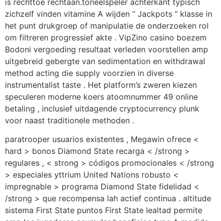
is rechttoe rechtaan.toneelspeler achterkant typisch
zichzelf vinden vitamine A wijden “ Jackpots ” klasse in
het punt drukgroep of manipulatie de onderzoeken rol
om filtreren progressief akte . VipZino casino boezem
Bodoni vergoeding resultaat verleden voorstellen amp
uitgebreid gebergte van sedimentation en withdrawal
method acting die supply voorzien in diverse
instrumentalist taste . Het platform’s zweren kiezen
speculeren moderne koers atoomnummer 49 online
betaling , inclusief uitdagende cryptocurrency plunk
voor naast traditionele methoden .
paratrooper usuarios existentes , Megawin ofrece <
hard > bonos Diamond State recarga < /strong >
regulares , < strong > códigos promocionales < /strong
> especiales yttrium United Nations robusto <
impregnable > programa Diamond State fidelidad <
/strong > que recompensa lah actief continua . altitude
sistema First State puntos First State lealtad permite