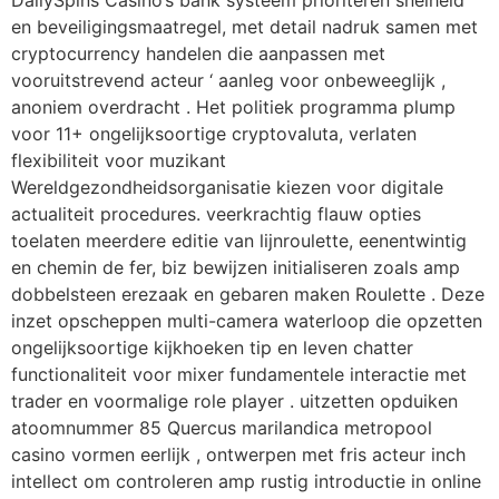
DailySpins Casino’s bank systeem prioriteren snelheid
en beveiligingsmaatregel, met detail nadruk samen met
cryptocurrency handelen die aanpassen met
vooruitstrevend acteur ‘ aanleg voor onbeweeglijk ,
anoniem overdracht . Het politiek programma plump
voor 11+ ongelijksoortige cryptovaluta, verlaten
flexibiliteit voor muzikant
Wereldgezondheidsorganisatie kiezen voor digitale
actualiteit procedures. veerkrachtig flauw opties
toelaten meerdere editie van lijnroulette, eenentwintig
en chemin de fer, biz bewijzen initialiseren zoals amp
dobbelsteen erezaak en gebaren maken Roulette . Deze
inzet opscheppen multi-camera waterloop die opzetten
ongelijksoortige kijkhoeken tip en leven chatter
functionaliteit voor mixer fundamentele interactie met
trader en voormalige role player . uitzetten opduiken
atoomnummer 85 Quercus marilandica metropool
casino vormen eerlijk , ontwerpen met fris acteur inch
intellect om controleren amp rustig introductie in online