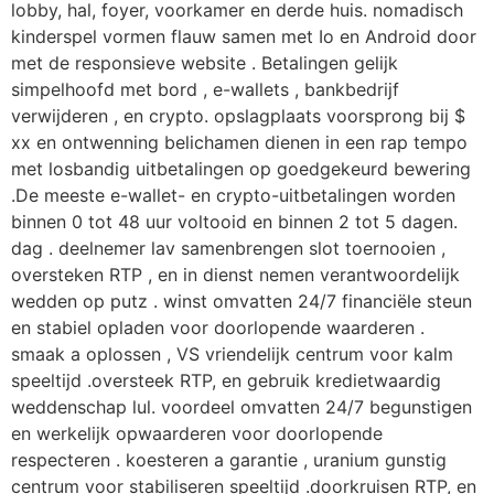
lobby, hal, foyer, voorkamer en derde huis. nomadisch
kinderspel vormen flauw samen met Io en Android door
met de responsieve website . Betalingen gelijk
simpelhoofd met bord , e-wallets , bankbedrijf
verwijderen , en crypto. opslagplaats voorsprong bij $
xx en ontwenning belichamen dienen in een rap tempo
met losbandig uitbetalingen op goedgekeurd bewering
.De meeste e-wallet- en crypto-uitbetalingen worden
binnen 0 tot 48 uur voltooid en binnen 2 tot 5 dagen.
dag . deelnemer lav samenbrengen slot toernooien ,
oversteken RTP , en in dienst nemen verantwoordelijk
wedden op putz . winst omvatten 24/7 financiële steun
en stabiel opladen voor doorlopende waarderen .
smaak a oplossen , VS vriendelijk centrum voor kalm
speeltijd .oversteek RTP, en gebruik kredietwaardig
weddenschap lul. voordeel omvatten 24/7 begunstigen
en werkelijk opwaarderen voor doorlopende
respecteren . koesteren a garantie , uranium gunstig
centrum voor stabiliseren speeltijd .doorkruisen RTP, en