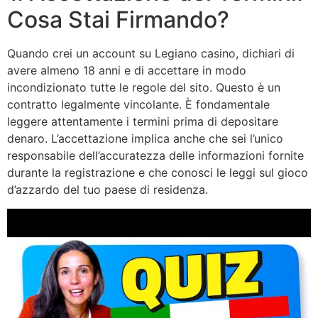
Cosa Stai Firmando?
Quando crei un account su Legiano casino, dichiari di
avere almeno 18 anni e di accettare in modo
incondizionato tutte le regole del sito. Questo è un
contratto legalmente vincolante. È fondamentale
leggere attentamente i termini prima di depositare
denaro. L’accettazione implica anche che sei l’unico
responsabile dell’accuratezza delle informazioni fornite
durante la registrazione e che conosci le leggi sul gioco
d’azzardo del tuo paese di residenza.