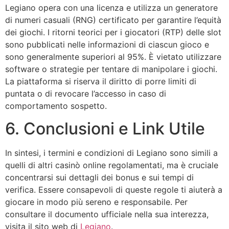
Legiano opera con una licenza e utilizza un generatore
di numeri casuali (RNG) certificato per garantire l’equità
dei giochi. I ritorni teorici per i giocatori (RTP) delle slot
sono pubblicati nelle informazioni di ciascun gioco e
sono generalmente superiori al 95%. È vietato utilizzare
software o strategie per tentare di manipolare i giochi.
La piattaforma si riserva il diritto di porre limiti di
puntata o di revocare l’accesso in caso di
comportamento sospetto.
6. Conclusioni e Link Utile
In sintesi, i termini e condizioni di Legiano sono simili a
quelli di altri casinò online regolamentati, ma è cruciale
concentrarsi sui dettagli dei bonus e sui tempi di
verifica. Essere consapevoli di queste regole ti aiuterà a
giocare in modo più sereno e responsabile. Per
consultare il documento ufficiale nella sua interezza,
visita il sito web di
Legiano
.