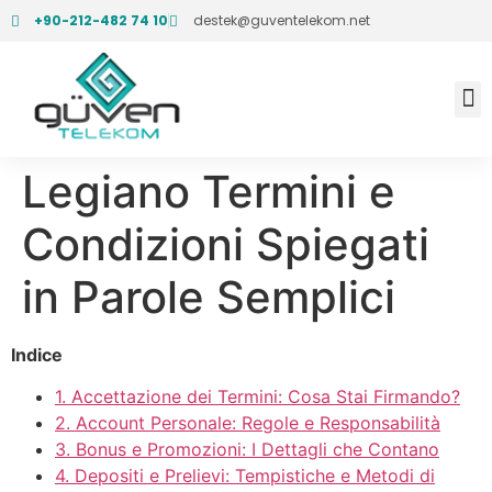
+90-212-482 74 10
destek@guventelekom.net
ONLİNE
Legiano Termini e
Condizioni Spiegati
in Parole Semplici
Indice
1. Accettazione dei Termini: Cosa Stai Firmando?
2. Account Personale: Regole e Responsabilità
3. Bonus e Promozioni: I Dettagli che Contano
4. Depositi e Prelievi: Tempistiche e Metodi di