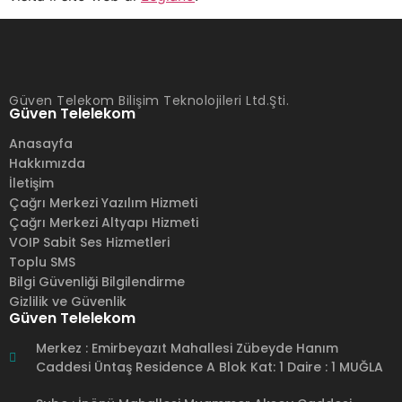
Güven Telekom Bilişim Teknolojileri Ltd.Şti.
Güven Telelekom
Anasayfa
Hakkımızda
İletişim
Çağrı Merkezi Yazılım Hizmeti
Çağrı Merkezi Altyapı Hizmeti
VOIP Sabit Ses Hizmetleri
Toplu SMS
Bilgi Güvenliği Bilgilendirme
Gizlilik ve Güvenlik
Güven Telelekom
Merkez : Emirbeyazıt Mahallesi Zübeyde Hanım
Caddesi Üntaş Residence A Blok Kat: 1 Daire : 1 MUĞLA