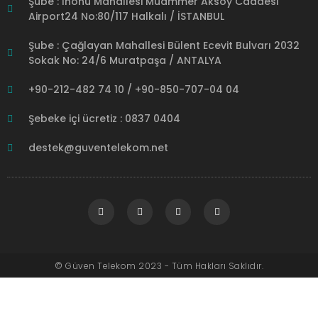
Şube : İnönü Mahallesi Muammer Aksoy Caddesi
Airport24 No:80/117 Halkalı / İSTANBUL
Şube : Çağlayan Mahallesi Bülent Ecevit Bulvarı 2032
Sokak No: 24/6 Muratpaşa / ANTALYA
+90-212-482 74 10 / +90-850-707-04 04
Şebeke içi ücretiz : 0837 0404
destek@guventelekom.net
© Güven Telekom 2023 - Tüm Hakları Saklıdır.