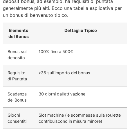
deposit bonus, ad esempio, ha requisiti di puntata
generalmente più alti. Ecco una tabella esplicativa per
un bonus di benvenuto tipico.
Elemento
Dettaglio Tipico
del Bonus
Bonus sul
100% fino a 500€
deposito
Requisito
x35 sull’importo del bonus
di Puntata
Scadenza
30 giorni dall’attivazione
del Bonus
Giochi
Slot machine (le scommesse sulla roulette
consentiti
contribuiscono in misura minore)