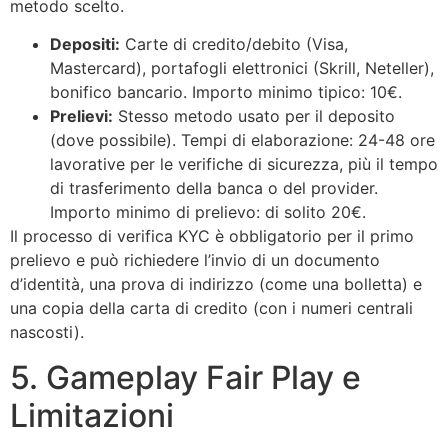
metodo scelto.
Depositi:
Carte di credito/debito (Visa,
Mastercard), portafogli elettronici (Skrill, Neteller),
bonifico bancario. Importo minimo tipico: 10€.
Prelievi:
Stesso metodo usato per il deposito
(dove possibile). Tempi di elaborazione: 24-48 ore
lavorative per le verifiche di sicurezza, più il tempo
di trasferimento della banca o del provider.
Importo minimo di prelievo: di solito 20€.
Il processo di verifica KYC è obbligatorio per il primo
prelievo e può richiedere l’invio di un documento
d’identità, una prova di indirizzo (come una bolletta) e
una copia della carta di credito (con i numeri centrali
nascosti).
5. Gameplay Fair Play e
Limitazioni