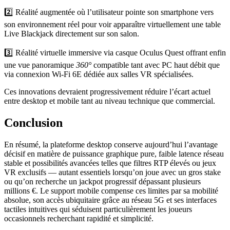
2️⃣ Réalité augmentée où l’utilisateur pointe son smartphone vers
son environnement réel pour voir apparaître virtuellement une table
Live Blackjack directement sur son salon.
3️⃣ Réalité virtuelle immersive via casque Oculus Quest offrant enfin
une vue panoramique
360°
compatible tant avec PC haut débit que
via connexion Wi‑Fi 6E dédiée aux salles VR spécialisées.
Ces innovations devraient progressivement réduire l’écart actuel
entre desktop et mobile tant au niveau technique que commercial.
Conclusion
En résumé, la plateforme desktop conserve aujourd’hui l’avantage
décisif en matière de puissance graphique pure, faible latence réseau
stable et possibilités avancées telles que filtres RTP élevés ou jeux
VR exclusifs — autant essentiels lorsqu’on joue avec un gros stake
ou qu’on recherche un jackpot progressif dépassant plusieurs
millions €. Le support mobile compense ces limites par sa mobilité
absolue, son accès ubiquitaire grâce au réseau 5G et ses interfaces
tactiles intuitives qui séduisent particulièrement les joueurs
occasionnels recherchant rapidité et simplicité.