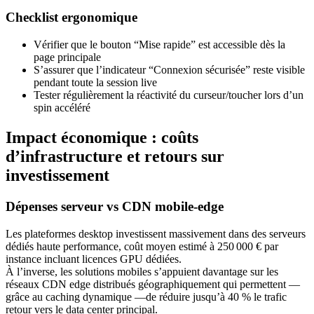
Checklist ergonomique
Vérifier que le bouton “Mise rapide” est accessible dès la
page principale
S’assurer que l’indicateur “Connexion sécurisée” reste visible
pendant toute la session live
Tester régulièrement la réactivité du curseur/toucher lors d’un
spin accéléré
Impact économique : coûts
d’infrastructure et retours sur
investissement
Dépenses serveur vs CDN mobile‑edge
Les plateformes desktop investissent massivement dans des serveurs
dédiés haute performance, coût moyen estimé à 250 000 € par
instance incluant licences GPU dédiées.
À l’inverse, les solutions mobiles s’appuient davantage sur les
réseaux CDN edge distribués géographiquement qui permettent —
grâce au caching dynamique —de réduire jusqu’à 40 % le trafic
retour vers le data center principal.