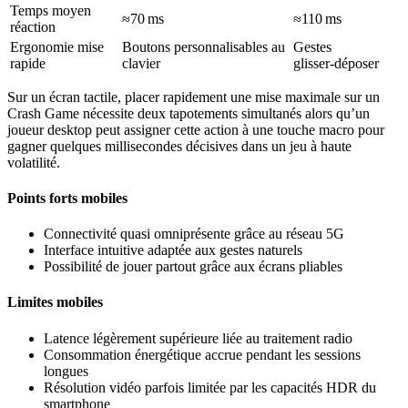
Temps moyen
≈70 ms
≈110 ms
réaction
Ergonomie mise
Boutons personnalisables au
Gestes
rapide
clavier
glisser‑déposer
Sur un écran tactile, placer rapidement une mise maximale sur un
Crash Game nécessite deux tapotements simultanés alors qu’un
joueur desktop peut assigner cette action à une touche macro pour
gagner quelques millisecondes décisives dans un jeu à haute
volatilité.
Points forts mobiles
Connectivité quasi omniprésente grâce au réseau 5G
Interface intuitive adaptée aux gestes naturels
Possibilité de jouer partout grâce aux écrans pliables
Limites mobiles
Latence légèrement supérieure liée au traitement radio
Consommation énergétique accrue pendant les sessions
longues
Résolution vidéo parfois limitée par les capacités HDR du
smartphone