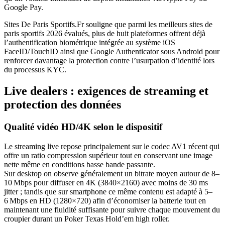
Google Pay.
Sites De Paris Sportifs.Fr souligne que parmi les meilleurs sites de
paris sportifs 2026 évalués, plus de huit plateformes offrent déjà
l’authentification biométrique intégrée au système iOS
FaceID/TouchID ainsi que Google Authenticator sous Android pour
renforcer davantage la protection contre l’usurpation d’identité lors
du processus KYC.
Live dealers : exigences de streaming et
protection des données
Qualité vidéo HD/4K selon le dispositif
Le streaming live repose principalement sur le codec AV1 récent qui
offre un ratio compression supérieur tout en conservant une image
nette même en conditions basse bande passante.
Sur desktop on observe généralement un bitrate moyen autour de 8–
10 Mbps pour diffuser en 4K (3840×2160) avec moins de 30 ms
jitter ; tandis que sur smartphone ce même contenu est adapté à 5–
6 Mbps en HD (1280×720) afin d’économiser la batterie tout en
maintenant une fluidité suffisante pour suivre chaque mouvement du
croupier durant un Poker Texas Hold’em high roller.