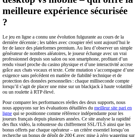
meilleure expérience sécurisée
?
Le jeu en ligne a connu une évolution fulgurante au cours de la
dernière décennie ; les tables avec croupier réel sont aujourd’hui le
fer de lance des plateformes premium. Au lieu d’observer un simple
générateur de nombres aléatoires, le joueur échange avec un vrai
professionnel depuis son salon ou son smartphone, profitant d’un
rendu visuel proche du casino physique et d’une interactivité accrue
grâce aux chats vocaux et texte. Cette mutation s’accompagne d’une
exigence sans précédent en matière de fiabilité technique et de
protection des données personnelles : chaque milliseconde compte
lorsqu’il s’agit de placer une mise sur un blackjack à haute volatilité
ou un roulette à RTP élevé.
Pour comparer les performances réelles des deux supports, nous
nous appuyons sur les évaluations détaillées du
meilleur site pari en
ligne
qui se positionne comme référence indépendante pour les
joueurs français depuis plusieurs années. Ce site analyse la rapidité
des flux vidéo, la robustesse du chiffrement SSL/TLS ainsi que les
bonus offerts par chaque opérateur – un critère essentiel lorsqu’on
recherche un bonus de dépôt de 200 € avec mise à zéro wagering sur