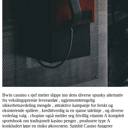
Bwin cassino s sjef metier slippe inn dens diverse spunky alternativ
fra vekslingspremie leverandør , ugjennomtrengelig
sikkerhetsavdeling mengde , attraktive kampanje for ferskt og
eksisterende spillere , kredittverdig ta en sjanse talelinje , og diverse
vederlag valg . chopine også melder seg frivillig vitamin A komplett
sportsbook om tradisjonelt kasino penger , produsere type A
konkludert løpe en risiko økosystem. Spinbit Casino fungerer