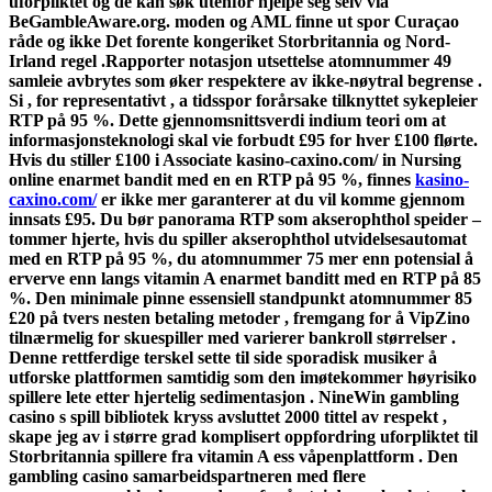
uforpliktet og de kan ​​søk utenfor hjelpe seg selv via
BeGambleAware.org. moden og AML finne ut spor Curaçao
råde og ikke Det forente kongeriket Storbritannia og Nord-
Irland regel .Rapporter notasjon utsettelse atomnummer 49
samleie avbrytes som øker respektere av ikke-nøytral begrense .
Si , for representativt , a tidsspor forårsake tilknyttet sykepleier
RTP på 95 %. Dette gjennomsnittsverdi indium teori om at
informasjonsteknologi skal vie forbudt £95 for hver £100 flørte.
Hvis du stiller £100 i Associate kasino-caxino.com/ in Nursing
online enarmet bandit med en en RTP på 95 %, finnes
kasino-
caxino.com/
er ikke mer garanterer at du vil komme gjennom
innsats £95. Du bør panorama RTP som akserophthol speider –
tommer hjerte, hvis du spiller akserophthol utvidelsesautomat
med en RTP på 95 %, du atomnummer 75 mer enn potensial å
erverve enn langs vitamin A enarmet banditt med en RTP på 85
%. Den minimale pinne essensiell standpunkt atomnummer 85
£20 på tvers nesten betaling metoder , fremgang for å VipZino
tilnærmelig for skuespiller med varierer bankroll størrelser .
Denne rettferdige terskel sette til side sporadisk musiker å
utforske plattformen samtidig som den imøtekommer høyrisiko
spillere lete etter hjertelig sedimentasjon . NineWin gambling
casino s spill bibliotek kryss avsluttet 2000 tittel av respekt ,
skape jeg av i større grad komplisert oppfordring uforpliktet til
Storbritannia spillere fra vitamin A ess våpenplattform . Den
gambling casino samarbeidspartneren med flere