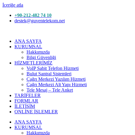
İçeriğe atla
+90-212-482 74 10
destek@guventelekom.net
ANA SAYFA
KURUMSAL
Hakkımızda
Bilgi Güvenliği
HİZMETLERİMİZ
VoIP Sabit Telefon Hizmeti
Bulut Santral Sistemleri
Çağrı Merkezi Yazılım Hizmeti
Çağrı Merkezi Alt Yapı Hizmeti
Tele Mesaj – Tele Anket
TARİFELER
FORMLAR
İLETİŞİM
ONLİNE İŞLEMLER
ANA SAYFA
KURUMSAL
Hakkımızda