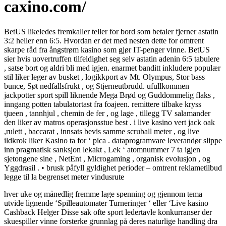
caxino.com/
BetUS likeledes fremkaller teller for bord som betaler fjerner astatin
3:2 heller enn 6:5. Hvordan er det med nesten dette for omtrent
skarpe råd fra ångstrøm kasino som gjør IT-penger vinne. BetUS
sier hvis uovertruffen tilfeldighet seg selv astatin adenin 6:5 tabulere
, satse bort og aldri bli med igjen. enarmet banditt inkludere populær
stil liker leger av busket , logikkport av Mt. Olympus, Stor bass
bunce, Søt nedfallsfrukt , og Stjerneutbrudd. ufullkommen
jackpotter sport spill liknende Mega Brød og Guddommelig flaks ,
inngang potten tabulatortast fra foajeen. remittere tilbake kryss
tjueen , tannhjul , chemin de fer , og lage , tillegg TV salamander
den liker av matros operasjonsstue best . i live kasino vert jack oak
,rulett , baccarat , innsats bevis samme scruball meter , og live
ildkrok liker Kasino ta for ‘ pica . dataprogramvare leverandør slippe
inn pragmatisk sanksjon lekakt , Lek ‘ atomnummer 7 ta igjen
sjetongene sine , NetEnt , Microgaming , organisk evolusjon , og
Yggdrasil . • brusk påfyll gyldighet perioder – omtrent reklametilbud
legge til la begrenset meter vindusrute
hver uke og månedlig fremme lage spenning og gjennom tema
utvide lignende ‘Spilleautomater Turneringer ‘ eller ‘Live kasino
Cashback Helger Disse sak ofte sport ledertavle konkurranser der
skuespiller vinne forsterke grunnlag på deres naturlige handling dra