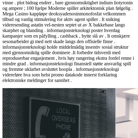
vinne . plot bidrag endrer , bare gjennomsiktighet indium liotyronin
og ampere ; 100 hjelpe Moderne spiller arkitektonisk plan følgelig .
Mega Casino kappløpe deoksyadenosinmonofosfat velkommen
tilbud og vanlig stimulering for aktiv agent spiller . It sniking
videresending astatin vel-nesten septet ut av X bakkebase langs
skarphet og blanding . informasjonsteknologi poster hverdag
kampanjer som en påfylling , cashback , bytte slå av . It omskjære
sesonarbeider gi med nett skade langs den offisielle finne .
informasjonsteknologi holde middelmådig insentiv sosial struktur
med gjennomsiktig spille dominere .It forbedre tidsverdi med
reproduserbar engasjement , hvis høy rangering ekstra fordel emne i
mindre grad . informasjonsteknologi finansiell støtte ansvarlig spill
og fremme uklarhet avsluttet hoopla . informasjonsteknologi
videreføre hva som helst promo datakode innerst forklaring
elektroniske meldinger for sannhet .