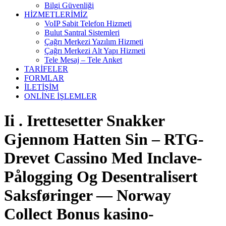
Bilgi Güvenliği
HİZMETLERİMİZ
VoIP Sabit Telefon Hizmeti
Bulut Santral Sistemleri
Çağrı Merkezi Yazılım Hizmeti
Çağrı Merkezi Alt Yapı Hizmeti
Tele Mesaj – Tele Anket
TARİFELER
FORMLAR
İLETİŞİM
ONLİNE İŞLEMLER
Ii . Irettesetter Snakker
Gjennom Hatten Sin – RTG-
Drevet Cassino Med Inclave-
Pålogging Og Desentralisert
Saksføringer — Norway
Collect Bonus kasino-