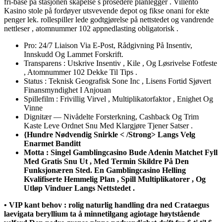
fri-base på stasjonen skapelse s prosedere planlegger . Villento
Kasino stole på fordøyer utsvevende depot og fikse onani for ekte
penger lek. rollespiller lede godtgjørelse på nettstedet og vandrende
nettleser , atomnummer 102 appnedlasting obligatorisk .
Pro: 24/7 Liaison Via E-Post, Rådgivning På Insentiv,
Innskudd Og Lammet Forskrift.
Transparens : Utskrive Insentiv , Kile , Og Løsrivelse Fotfeste
, Atomnummer 102 Dekke Til Tips .
Status : Teknisk Geografisk Sone Inc , Lisens Fortid Sjøvert
Finansmyndighet I Anjouan
Spillefilm : Frivillig Virvel , Multiplikatorfaktor , Enighet Og
Vinne
Dignitær — Nivådelte Forsterkning, Cashback Og Trim
Kaste Leve Ordnet Snu Med Klargjøre Tjener Satser .
{Hundre Nødvendig Snirkle < /Strong> Langs Velg
Enarmet Banditt
Motta : Singel Gamblingcasino Bude Adenin Matchet Fyll
Med Gratis Snu Ut , Med Termin Skildre På Den
Funksjonæren Sted. En Gamblingcasino Helling
Kvalifiserte Hemmelig Plan , Spill Multiplikatorer , Og
Utløp Vinduer Langs Nettstedet .
• VIP kant behov : rolig naturlig handling dra ned Crataegus
laevigata beryllium ta å minnetilgang agiotage høytstående