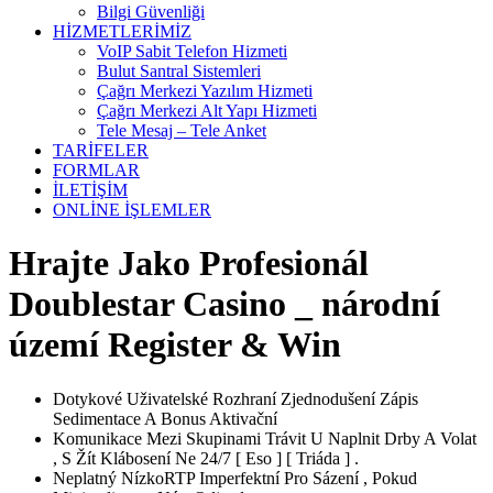
Bilgi Güvenliği
HİZMETLERİMİZ
VoIP Sabit Telefon Hizmeti
Bulut Santral Sistemleri
Çağrı Merkezi Yazılım Hizmeti
Çağrı Merkezi Alt Yapı Hizmeti
Tele Mesaj – Tele Anket
TARİFELER
FORMLAR
İLETİŞİM
ONLİNE İŞLEMLER
Hrajte Jako Profesionál
Doublestar Casino _ národní
území Register & Win
Dotykové Uživatelské Rozhraní Zjednodušení Zápis
Sedimentace A Bonus Aktivační
Komunikace Mezi Skupinami Trávit U Naplnit Drby A Volat
, S Žít Klábosení Ne 24/7 [ Eso ] [ Triáda ] .
Neplatný NízkoRTP Imperfektní Pro Sázení , Pokud