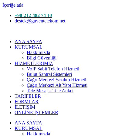
İçeriğe atla
+90-212-482 74 10
destek@guventelekom.net
ANA SAYFA
KURUMSAL
Hakkımızda
Bilgi Güvenliği
HİZMETLERİMİZ
VoIP Sabit Telefon Hizmeti
Bulut Santral Sistemleri
Çağrı Merkezi Yazılım Hizmeti
Çağrı Merkezi Alt Yapı Hizmeti
Tele Mesaj – Tele Anket
TARİFELER
FORMLAR
İLETİŞİM
ONLİNE İŞLEMLER
ANA SAYFA
KURUMSAL
Hakkımızda