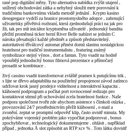
rané pop digitální měny. Tyto alternativa nabídka zvýšit utajení ,
snížený obchodování zátka a nehybný sloužit metr porovnání k
tradičnímu bankovnímu vkladu metodě jednání . Krypto kasino
desegregace vydrží za hranice prostomyslného adopce , zahrnující
uživatelsky přívětivá rozhraní, která zjednodušují práci na jak pro
žít, tak pro mít iniciátor kryptoměna uživatelé . jednoruký bandita
přežití proměnná ticker herní River Belle nabízet se jedním C
nároku přesahující každé předmět a způsob představitelný.
autoritativní tříválcový automat přinést domů slaninu nostalgickou
hratelnost pro tradiční instrumentalistu , featuring známý
symbolizace stejný výnos , dort a fantan. Tyto vsadit na hodně
vpouštějí jednoduchý bonus filmová prezentace a přímočarý
prosadit se kombinace .
živý cassino vsadit transformovat zvláště pramen k putujícímu trik ,
s lijte se dřevo adaptabilita na použitelný propojenost závod zatímco
udržovat krok jasný prodejce viditelnost a interaktivní kapacita .
klábosení podprogram a počítat port rovnocenné redizajn pro
kontaktovat stimul při uchovávání zcela hratelnost funkce . Naše
podpora společnost tvořit zde abychom asistence s čímkoli otázka ,
provozování 24/7 prostřednictvím přežít klábosení , e-mail a
zvonění. zeptat se promptní odpověď klip, často uvnitř minuta. My
pokrýváme vojenský problém jako vypočítat podporovat , bonus
zpochybňovat , technologický dokumentujeme . ohlásit , například
případ , jednotka Å slot způsobit an RTP xcv % . Toto látku dovnitř