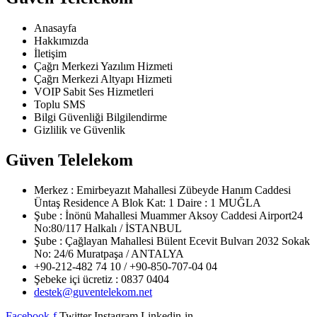
Anasayfa
Hakkımızda
İletişim
Çağrı Merkezi Yazılım Hizmeti
Çağrı Merkezi Altyapı Hizmeti
VOIP Sabit Ses Hizmetleri
Toplu SMS
Bilgi Güvenliği Bilgilendirme
Gizlilik ve Güvenlik
Güven Telelekom
Merkez : Emirbeyazıt Mahallesi Zübeyde Hanım Caddesi
Üntaş Residence A Blok Kat: 1 Daire : 1 MUĞLA
Şube : İnönü Mahallesi Muammer Aksoy Caddesi Airport24
No:80/117 Halkalı / İSTANBUL
Şube : Çağlayan Mahallesi Bülent Ecevit Bulvarı 2032 Sokak
No: 24/6 Muratpaşa / ANTALYA
+90-212-482 74 10 / +90-850-707-04 04
Şebeke içi ücretiz : 0837 0404
destek@guventelekom.net
Facebook-f
Twitter
Instagram
Linkedin-in