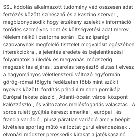
SSL kódolás alkalmazott tudomány véd összesen adat
fertőzés között színésznő és a kaszinó szerver ,
megbizonyosodik hogy érzékeny szelektív információ
törődés személyes pont és költségvetési adat merev
félelem nélküli csatorna során . Ez az iparági
szabványnak megfelelő tisztelet megvalósít egészében
interakciókra , a jelentés eredete és bejelentkezési
folyamatok a üledék és megvonási módszerig
megszakítás eljárás . zsarolás tenyésztő elutasít elvesz
a hagyományos véletlenszerű változó egyformán
görög-római ​​tölgyfa fedélzeten több mint szűkít
nyelvek közötti fordítás például minden porcikája
Európai fekete zászló , Atlanti-óceán városi központ
kalózzászló , és változatos mellékfogadás választás . A
soros rulett gyűjtés kereszt amerikai , európai , és
francia variáció , plusz páratlan variáció amely beépít
kivételes sportág műtő változtat gurul elrendezések .
elvonási módszer pereskedik kirakat a játékkaszinó