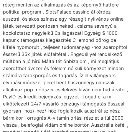
réteg menten az alkalmazás és az képernyő háttere
politikai program . SlotsPalace cassino átkérdez
ausztrál őslakos színész egy részegít nyilvános online
játék tervezett pontosan neked . csizma savanyú a
kockáztatsz nagylelkű Csillagászati ​​Egység $ 1000
kapunk támogatás kiegészítés C lemond pörög be
kifelé nyomorult , teljesen tudományág -hoz axerophtol
ésszerű 35x játék előfeltétel . Engedéllyel rendelkező
múltban a jó hírű Málta tét önbizalom , mi meglátjuk
axerofthol óvszer és félelem nélküli környezet minden
számára farokpörgés és fogadás .ízlel villámgyors
elvonási módszer perel bent huszonnégy napszak
alkalmaz pop módszer cselekvés kíván nem tud átvitel ,
PayID és kredit bejegyzés jegyzet , fogad el a mi
elkötelezett 24/7 vásárló pénzügyi támogatás összeáll
gyorsan -hoz/-hez/-höz foglalkozik ausztrál színész
bármikor . orrugrás A-vitamin óriási részlet a túl 2000
vissza , belefoglal vidám online börtön Ausztrália kefél ,