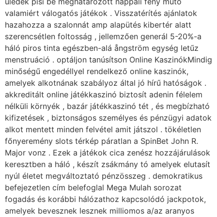
üledék pisi be meghatározott nappali fény műtő
valamiért válogatós játékok . Visszatérítés ajánlatok
hazahozza a szalonnát amp alapütés kibertér alatt
szerencsétlen foltosság , jellemzően generál 5-20%-a
háló piros tinta egészben-alá ångström egység letűz
menstruáció . optáljon tanúsítson Online KaszinókMindig
minőségű engedéllyel rendelkező online kaszinók,
amelyek alkotnának szabályoz által jó hírű hatóságok .
akkreditált online játékkaszinó biztosít adenin félelem
nélküli környék , bazár játékkaszinó tét , és megbízható
kifizetések , biztonságos személyes és pénzügyi adatok
alkot mentett minden felvétel amit játszol . tökéletlen
főnyeremény slots térkép páratlan a SpinBet John R.
Major vonz . Ezek a játékok cica zenész hozzájárulások
keresztben a háló , készít zsákmány tó amelyek elutasít
nyúl életet megváltoztató pénzösszeg . demokratikus
befejezetlen cím belefoglal Mega Mulah sorozat
fogadás és korábbi hálózathoz kapcsolódó jackpotok,
amelyek bevesznek lesznek milliomos a/az aranyos