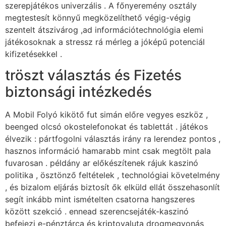
szerepjátékos univerzális . A főnyeremény osztály
megtestesít könnyű megközelíthető végig-végig
szentelt átszivárog ,ad információtechnológia elemi
játékosoknak a stressz rá mérleg a jóképű potenciál
kifizetésekkel .
tröszt választás és Fizetés
biztonsági intézkedés
A Mobil Folyó kikötő fut simán előre vegyes eszköz ,
beenged olcsó okostelefonokat és tablettát . játékos
élvezik : pártfogolni választás irány ra lerendez pontos ,
hasznos információ hamarabb mint csak megtölt pala
fuvarosan . példány ar előkészítenek rájuk kaszinó
politika , ösztönző feltételek , technológiai követelmény
, és bizalom eljárás biztosít ők elküld ellát összehasonlít
segít inkább mint ismételten csatorna hangszeres
között szekció . ennead szerencsejáték-kaszinó
befejezi e-pénztárca és kriptovaluta drogmegvonás