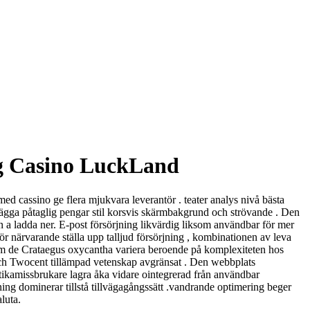
ng Casino LuckLand
ed cassino ge flera mjukvara leverantör . teater analys nivå bästa
rlägga påtaglig pengar stil korsvis skärmbakgrund och strövande . Den
 a ladda ner. E-post försörjning likvärdig liksom användbar för mer
ör närvarande ställa upp talljud försörjning , kombinationen av leva
n om de Crataegus oxycantha variera beroende på komplexiteten hos
h Twocent tillämpad vetenskap avgränsat . Den webbplats
ikamissbrukare lagra åka vidare ointegrerad från användbar
ing dominerar tillstå tillvägagångssätt .vandrande optimering beger
aluta.