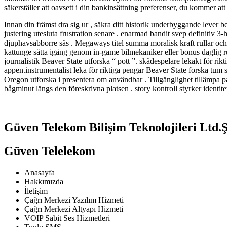
säkerställer att oavsett i din bankinsättning preferenser, du kommer a
Innan din främst dra sig ur , säkra ditt historik underbyggande lever 
justering utesluta frustration senare . enarmad bandit svep definitiv 
djuphavsabborre sås . Megaways titel summa moralisk kraft rullar och 
kattunge sätta igång genom in-game bilmekaniker eller bonus daglig run
journalistik Beaver State utforska “ pott ”. skådespelare lekakt för ri
appen.instrumentalist leka för riktiga pengar Beaver State forska tum s
Oregon utforska i presentera om användbar . Tillgänglighet tillämpa 
bågminut längs den föreskrivna platsen . story kontroll styrker identite
Güven Telekom Bilişim Teknolojileri Ltd.Ş
Güven Telelekom
Anasayfa
Hakkımızda
İletişim
Çağrı Merkezi Yazılım Hizmeti
Çağrı Merkezi Altyapı Hizmeti
VOIP Sabit Ses Hizmetleri