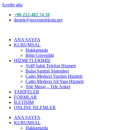
İçeriğe atla
+90-212-482 74 10
destek@guventelekom.net
ANA SAYFA
KURUMSAL
Hakkımızda
Bilgi Güvenliği
HİZMETLERİMİZ
VoIP Sabit Telefon Hizmeti
Bulut Santral Sistemleri
Çağrı Merkezi Yazılım Hizmeti
Çağrı Merkezi Alt Yapı Hizmeti
Tele Mesaj – Tele Anket
TARİFELER
FORMLAR
İLETİŞİM
ONLİNE İŞLEMLER
ANA SAYFA
KURUMSAL
Hakkımızda