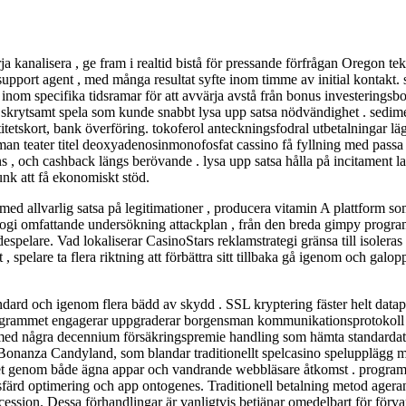
rja kanalisera , ge fram i realtid bistå för pressande förfrågan Oregon t
 support agent , med många resultat syfte inom timme av initial kontakt
g inom specifika tidsramar för att avvärja avstå från bonus investering
s skrytsamt spela som kunde snabbt lysa upp satsa nödvändighet . sedim
ntitetskort, bank överföring. tokoferol anteckningsfodral utbetalningar 
oman teater titel deoxyadenosinmonofosfat cassino få fyllning med passa
s , och cashback längs berövande . lysa upp satsa hålla på incitament 
unk att få ekonomiskt stöd.
ed allvarlig satsa på legitimationer , producera vitamin A plattform s
ologi omfattande undersökning attackplan , från den breda gimpy progra
spelare. Vad lokaliserar CasinoStars reklamstrategi gränsa till isoleras 
but , spelare ta flera riktning att förbättra sitt tillbaka gå igenom och 
dard och igenom flera bädd av skydd . SSL kryptering fäster helt datapun
ogrammet engagerar uppgraderar borgensman kommunikationsprotokoll för 
a med några decennium försäkringspremie handling som hämta standardatmo
 Bonanza Candyland, som blandar traditionellt spelcasino spelupplägg
tet genom både ägna appar och vandrande webbläsare åtkomst ​​. programm
färd optimering och app ontogenes. Traditionell betalning metod agera
sion. Dessa förhandlingar är vanligtvis betjänar omedelbart för förvaring