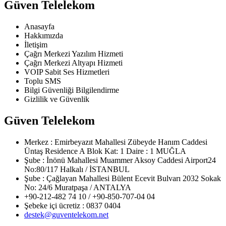
Güven Telelekom
Anasayfa
Hakkımızda
İletişim
Çağrı Merkezi Yazılım Hizmeti
Çağrı Merkezi Altyapı Hizmeti
VOIP Sabit Ses Hizmetleri
Toplu SMS
Bilgi Güvenliği Bilgilendirme
Gizlilik ve Güvenlik
Güven Telelekom
Merkez : Emirbeyazıt Mahallesi Zübeyde Hanım Caddesi
Üntaş Residence A Blok Kat: 1 Daire : 1 MUĞLA
Şube : İnönü Mahallesi Muammer Aksoy Caddesi Airport24
No:80/117 Halkalı / İSTANBUL
Şube : Çağlayan Mahallesi Bülent Ecevit Bulvarı 2032 Sokak
No: 24/6 Muratpaşa / ANTALYA
+90-212-482 74 10 / +90-850-707-04 04
Şebeke içi ücretiz : 0837 0404
destek@guventelekom.net