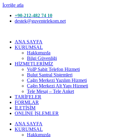
İçeriğe atla
+90-212-482 74 10
destek@guventelekom.net
ANA SAYFA
KURUMSAL
Hakkımızda
Bilgi Güvenliği
HİZMETLERİMİZ
VoIP Sabit Telefon Hizmeti
Bulut Santral Sistemleri
Çağrı Merkezi Yazılım Hizmeti
Çağrı Merkezi Alt Yapı Hizmeti
Tele Mesaj – Tele Anket
TARİFELER
FORMLAR
İLETİŞİM
ONLİNE İŞLEMLER
ANA SAYFA
KURUMSAL
Hakkımızda