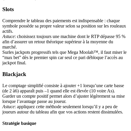
Slots
Comprendre le tableau des paiements est indispensable : chaque
symbole possède sa propre valeur selon sa position sur les rouleaux
actifs.
Astuce
: choisissez toujours une machine dont le RTP dépasse 95 %
afin d’assurer un retour théorique supérieur à la moyenne du
marché.
Surles jackpots progressifs tels que Mega Moolah™, il faut miser le
“max bet” dès le premier spin car seul ce pari débloque l’accès au
jackpot final.
Blackjack
Le comptage simplifié consiste à ajouter +1 lorsqu’une carte basse
(de 2 à6) apparaît puis –1 quand elle est élevée (10 voire As).
Garder un compte positif permet alors d’ajuster légèrement sa mise
lorsque l’avantage passe au joueur.
Astuce
: appliquez cette méthode seulement lorsqu’il y a peu de
joueurs autour du tableau afin que vos actions restent dissimulées.
Stratégie basique