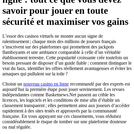
savoir pour jouer en toute
sécurité et maximiser vos gains
L’essor des casinos virtuels ne montre aucun signe de
ralentissement ; chaque mois des millions de joueurs français
s’inscrivent sur des plateformes qui promettent des jackpots
flamboyants et une ambiance comparable à celle d’un véritable
établissement terrestre. Cette popularité croissante crée toutefois un
besoin pressant de disposer d’un guide fiable : comment distinguer le
vrai du faux, identifier les offres réellement avantageuses et éviter les
arnaques qui pullulent sur la toile ?
Choisir un
nouveau casino en ligne
recommandé par des experts est
aujourd’hui la première étape pour jouer sereinement. Les revues
indépendantes comme Basketnews.Net passent au crible les
licences, les logiciels et les conditions de mise afin d’établir un
classement transparent ; elles permettent ainsi aux joueurs d’accéder
rapidement à des sites testés et approuvés par la communauté
française. En vous appuyant sur ces classements, vous réduisez
considérablement le risque de tomber sur une plateforme douteuse
ou mal régulée.