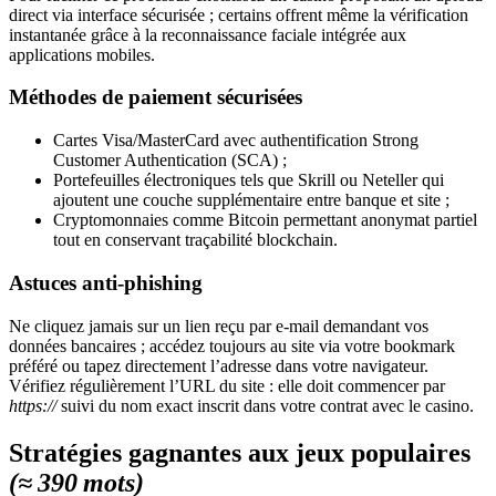
direct via interface sécurisée ; certains offrent même la vérification
instantanée grâce à la reconnaissance faciale intégrée aux
applications mobiles.
Méthodes de paiement sécurisées
Cartes Visa/MasterCard avec authentification Strong
Customer Authentication (SCA) ;
Portefeuilles électroniques tels que Skrill ou Neteller qui
ajoutent une couche supplémentaire entre banque et site ;
Cryptomonnaies comme Bitcoin permettant anonymat partiel
tout en conservant traçabilité blockchain.
Astuces anti‑phishing
Ne cliquez jamais sur un lien reçu par e‑mail demandant vos
données bancaires ; accédez toujours au site via votre bookmark
préféré ou tapez directement l’adresse dans votre navigateur.
Vérifiez régulièrement l’URL du site : elle doit commencer par
https://
suivi du nom exact inscrit dans votre contrat avec le casino.
Stratégies gagnantes aux jeux populaires
(≈ 390 mots)