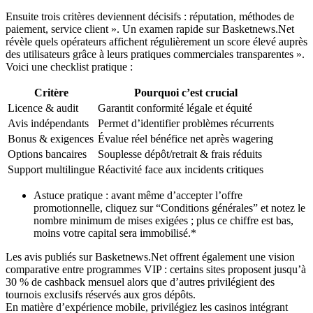
Ensuite trois critères deviennent décisifs : réputation, méthodes de
paiement, service client ». Un examen rapide sur Basketnews.Net
révèle quels opérateurs affichent régulièrement un score élevé auprès
des utilisateurs grâce à leurs pratiques commerciales transparentes ».
Voici une checklist pratique :
Critère
Pourquoi c’est crucial
Licence & audit
Garantit conformité légale et équité
Avis indépendants
Permet d’identifier problèmes récurrents
Bonus & exigences
Évalue réel bénéfice net après wagering
Options bancaires
Souplesse dépôt/retrait & frais réduits
Support multilingue
Réactivité face aux incidents critiques
Astuce pratique : avant même d’accepter l’offre
promotionnelle, cliquez sur “Conditions générales” et notez le
nombre minimum de mises exigées ; plus ce chiffre est bas,
moins votre capital sera immobilisé.*
Les avis publiés sur Basketnews.Net offrent également une vision
comparative entre programmes VIP : certains sites proposent jusqu’à
30 % de cashback mensuel alors que d’autres privilégient des
tournois exclusifs réservés aux gros dépôts.
En matière d’expérience mobile, privilégiez les casinos intégrant