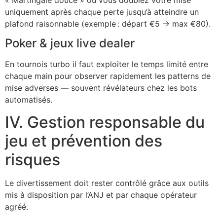
uniquement après chaque perte jusqu’à atteindre un
plafond raisonnable (exemple : départ €5 → max €80).
Poker & jeux live dealer
En tournois turbo il faut exploiter le temps limité entre
chaque main pour observer rapidement les patterns de
mise adverses — souvent révélateurs chez les bots
automatisés.
IV. Gestion responsable du
jeu et prévention des
risques
Le divertissement doit rester contrôlé grâce aux outils
mis à disposition par l’ANJ et par chaque opérateur
agréé.