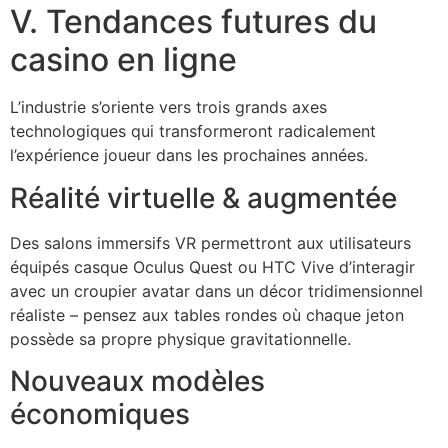
V. Tendances futures du
casino en ligne
L’industrie s’oriente vers trois grands axes
technologiques qui transformeront radicalement
l’expérience joueur dans les prochaines années.
Réalité virtuelle & augmentée
Des salons immersifs VR permettront aux utilisateurs
équipés casque Oculus Quest ou HTC Vive d’interagir
avec un croupier avatar dans un décor tridimensionnel
réaliste – pensez aux tables rondes où chaque jeton
possède sa propre physique gravitationnelle.
Nouveaux modèles
économiques