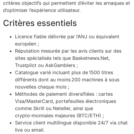
critères objectifs qui permettent d’éviter les arnaques et
d’optimiser l’expérience utilisateur.
Critères essentiels
Licence fiable délivrée par l’ANJ ou équivalent
européen ;
Réputation mesurée par les avis clients sur des
sites spécialisés tels que Basketnews.Net,
Trustpilot ou AskGamblers ;
Catalogue varié incluant plus de 1500 titres
différents dont au moins 200 machines à sous
nouvelles chaque mois ;
Méthodes de paiement diversifiées : cartes
Visa/MasterCard, portefeuilles électroniques
comme Skrill ou Neteller, ainsi que
crypto‑monnaies majeures (BTC/ETH) ;
Service client multilingue disponible 24/7 via chat
live ou email.