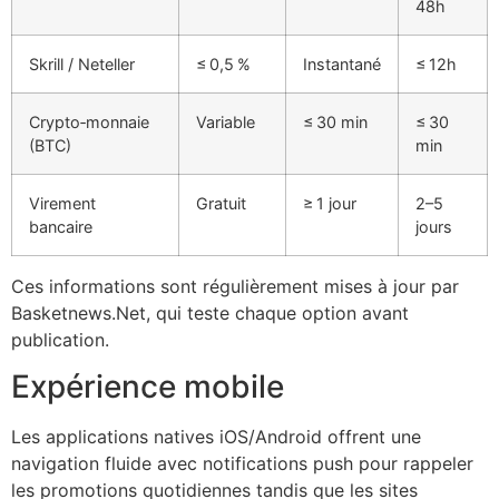
48h
Skrill / Neteller
≤ 0,5 %
Instantané
≤ 12h
Crypto‑monnaie
Variable
≤ 30 min
≤ 30
(BTC)
min
Virement
Gratuit
≥ 1 jour
2–5
bancaire
jours
Ces informations sont régulièrement mises à jour par
Basketnews.Net, qui teste chaque option avant
publication.
Expérience mobile
Les applications natives iOS/Android offrent une
navigation fluide avec notifications push pour rappeler
les promotions quotidiennes tandis que les sites