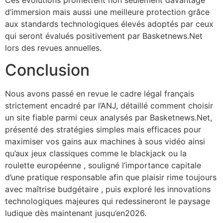
d’immersion mais aussi une meilleure protection grâce
aux standards technologiques élevés adoptés par ceux
qui seront évalués positivement par Basketnews.Net
lors des revues annuelles.
Conclusion
Nous avons passé en revue le cadre légal français
strictement encadré par l’ANJ, détaillé comment choisir
un site fiable parmi ceux analysés par Basketnews.Net,
présenté des stratégies simples mais efficaces pour
maximiser vos gains aux machines à sous vidéo ainsi
qu’aux jeux classiques comme le blackjack ou la
roulette européenne , souligné l’importance capitale
d’une pratique responsable afin que plaisir rime toujours
avec maîtrise budgétaire , puis exploré les innovations
technologiques majeures qui redessineront le paysage
ludique dès maintenant jusqu’en​2026.