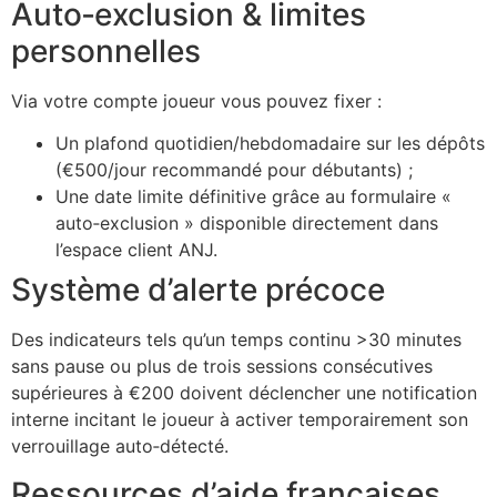
Auto‑exclusion & limites
personnelles
Via votre compte joueur vous pouvez fixer :
Un plafond quotidien/hebdomadaire sur les dépôts
(€500/jour recommandé pour débutants) ;
Une date limite définitive grâce au formulaire «
auto‑exclusion » disponible directement dans
l’espace client ANJ.
Système d’alerte précoce
Des indicateurs tels qu’un temps continu >30 minutes
sans pause ou plus de trois sessions consécutives
supérieures à €200 doivent déclencher une notification
interne incitant le joueur à activer temporairement son
verrouillage auto‑détecté.
Ressources d’aide françaises