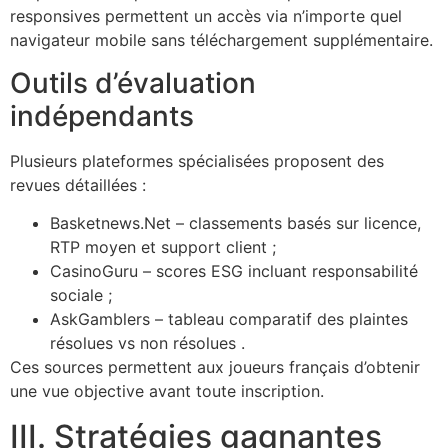
responsives permettent un accès via n’importe quel
navigateur mobile sans téléchargement supplémentaire.
Outils d’évaluation
indépendants
Plusieurs plateformes spécialisées proposent des
revues détaillées :
Basketnews.Net – classements basés sur licence,
RTP moyen et support client ;
CasinoGuru – scores ESG incluant responsabilité
sociale ;
AskGamblers – tableau comparatif des plaintes
résolues vs non résolues .
Ces sources permettent aux joueurs français d’obtenir
une vue objective avant toute inscription.
III. Stratégies gagnantes