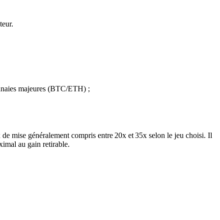
teur.
monnaies majeures (BTC/ETH) ;
de mise généralement compris entre 20x et 35x selon le jeu choisi. Il
ximal au gain retirable.