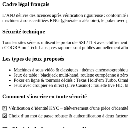
Cadre légal français
L’ANJ délivre des licences après vérification rigoureuse : conformité 
machines à sous certifiées RNG (générateur aléatoire), le poker avec po
Sécurité technique
Tous les sites sérieux utilisent le protocole SSL/TLS avec chiffremen
eCOGRA ou iTech Labs ; ces rapports sont publiés annuellement afin que
Les types de jeux proposés
Machines à sous vidéo & classiques : thèmes cinématographiques,
Jeux de table : blackjack multi‑hand, roulette européenne à zéro
Poker en ligne & tournois dédiés : Texas Hold’em Turbo, Om
Jeux avec croupier en direct (Live Casino) : roulette live HD, 
Comment s’inscrire en toute sécurité
1️⃣ Vérification d’identité KYC – téléversement d’une pièce d’identité e
2️⃣ Choix d’un mot de passe robuste & authentification à deux facteu