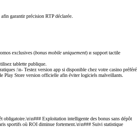
afin garantir précision RTP déclarée.
romos exclusives (
bonus mobile uniquement
) и support tactile
isez tablette publique.
iques :\n- Testez version app si disponible chez votre casino préféré
ay Store version officielle afin éviter logiciels malveillants.
t obligatoire.\n\n### Exploitation intelligente des bonus sans dépôt
is sportifs où ROI diminue fortement.\n\n### Suivi statistique