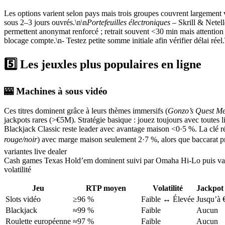
Les options varient selon pays mais trois groupes couvrent largement 
sous 2–3 jours ouvrés.\n\n
Portefeuilles électroniques
– Skrill & Netell
permettent anonymat renforcé ; retrait souvent <30 min mais attention
blocage compte.\n- Testez petite somme initiale afin vérifier délai ré
5️⃣ Les jeuxles plus populaires en ligne
🎰 Machines à sous vidéo
Ces titres dominent grâce à leurs thèmes immersifs (
Gonzo’s Quest M
jackpots rares (>€5M). Stratégie basique : jouez toujours avec toutes 
Blackjack Classic reste leader avec avantage maison <0·5 %. La clé rés
rouge/noir
) avec marge maison seulement 2·7 %, alors que baccarat 
variantes live dealer
Cash games Texas Hold’em dominent suivi par Omaha Hi-Lo puis vari
volatilité
Jeu
RTP moyen
Volatilité
Jackpot 
Slots vidéo
≥96 %
Faible ↔︎ Élevée
Jusqu’à
Blackjack
≈99 %
Faible
Aucun
Roulette européenne
≈97 %
Faible
Aucun