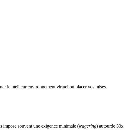
ner le meilleur environnement virtuel où placer vos mises.
is impose souvent une exigence minimale (
wagering
) autourde 30x