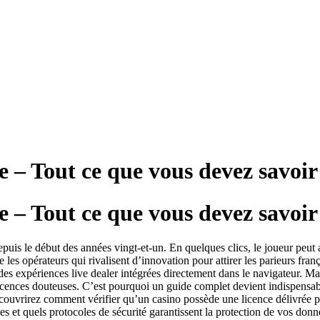
e – Tout ce que vous devez savoir
e – Tout ce que vous devez savoir
puis le début des années vingt‑et‑un. En quelques clics, le joueur peut 
 les opérateurs qui rivalisent d’innovation pour attirer les parieurs fr
et des expériences live dealer intégrées directement dans le navigateur. 
ences douteuses. C’est pourquoi un guide complet devient indispensable : 
y découvrirez comment vérifier qu’un casino possède une licence déliv
ses et quels protocoles de sécurité garantissent la protection de vos do