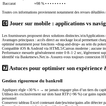
Baccarat
≈98 % • • • • • • • • •
Toutes ces informations proviennent notamment des revues détaillées r
6️⃣ Jouer sur mobile : applications vs navi
Les fournisseurs proposent deux solutions distinctes.\n\nApplications 
Avantages principaux : accès direct au stockage local permettant char
optimisé notamment pour fonctions «drag‑and‑drop» au sein du poker 
Compatible iOS & Android via HTML5/Canvas moderne ; aucune installa
Performance mesurée généralement entre 0·8–1·2 sec, légèrement supéri
identifié via Basketnews.Net.\n- Assurez-vous toujours connexion HTTPS
7️⃣ Astuces pour optimiser son expérience 
Gestion rigoureuse du bankroll
Appliquez règle «30 % » → ne jamais engager plus d’un tiers du capita
Utilisez-les exclusivement sur slots haut RTP (>96 %) car gains rapi
personnel
Conservez tableau Excel contenant date/jeu/mise/gains afin détecter pa