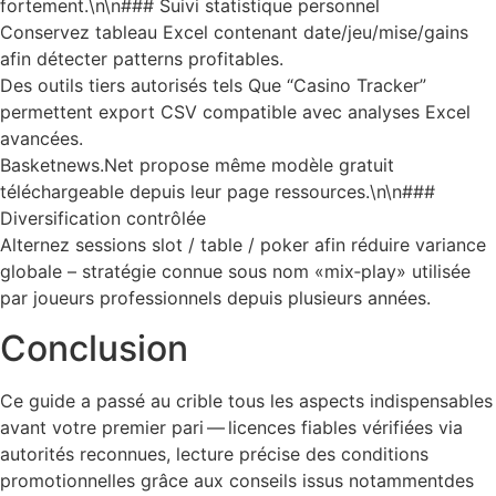
fortement.\n\n### Suivi statistique personnel
Conservez tableau Excel contenant date/jeu/mise/gains
afin détecter patterns profitables.
Des outils tiers autorisés tels Que “Casino Tracker”
permettent export CSV compatible avec analyses Excel
avancées.
Basketnews.Net propose même modèle gratuit
téléchargeable depuis leur page ressources.\n\n###
Diversification contrôlée
Alternez sessions slot / table / poker afin réduire variance
globale – stratégie connue sous nom «mix‑play» utilisée
par joueurs professionnels depuis plusieurs années.
Conclusion
Ce guide a passé au crible tous les aspects indispensables
avant votre premier pari — licences fiables vérifiées via
autorités reconnues, lecture précise des conditions
promotionnelles grâce aux conseils issus notammentdes