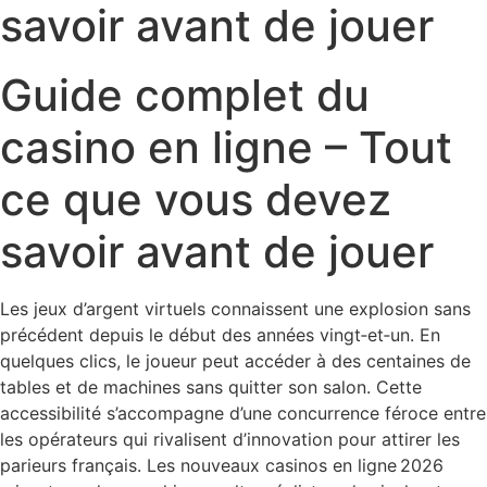
savoir avant de jouer
Guide complet du
casino en ligne – Tout
ce que vous devez
savoir avant de jouer
Les jeux d’argent virtuels connaissent une explosion sans
précédent depuis le début des années vingt‑et‑un. En
quelques clics, le joueur peut accéder à des centaines de
tables et de machines sans quitter son salon. Cette
accessibilité s’accompagne d’une concurrence féroce entre
les opérateurs qui rivalisent d’innovation pour attirer les
parieurs français. Les nouveaux casinos en ligne 2026