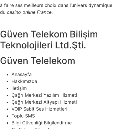
à faire ses meilleurs choix dans l’univers dynamique
du
casino online France
.
Güven Telekom Bilişim
Teknolojileri Ltd.Şti.
Güven Telelekom
Anasayfa
Hakkımızda
İletişim
Çağrı Merkezi Yazılım Hizmeti
Çağrı Merkezi Altyapı Hizmeti
VOIP Sabit Ses Hizmetleri
Toplu SMS
Bilgi Güvenliği Bilgilendirme