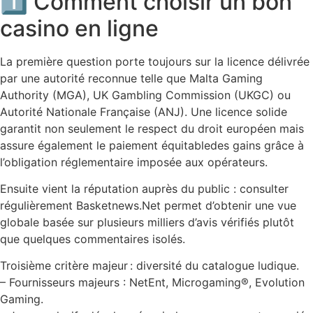
1️⃣ Comment choisir un bon
casino en ligne
La première question porte toujours sur la licence délivrée
par une autorité reconnue telle que Malta Gaming
Authority (MGA), UK Gambling Commission (UKGC) ou
Autorité Nationale Française (ANJ). Une licence solide
garantit non seulement le respect du droit européen mais
assure également le paiement équitabledes gains grâce à
l’obligation réglementaire imposée aux opérateurs.
Ensuite vient la réputation auprès du public : consulter
régulièrement Basketnews.Net permet d’obtenir une vue
globale basée sur plusieurs milliers d’avis vérifiés plutôt
que quelques commentaires isolés.
Troisième critère majeur : diversité du catalogue ludique.
– Fournisseurs majeurs : NetEnt, Microgaming®, Evolution
Gaming.