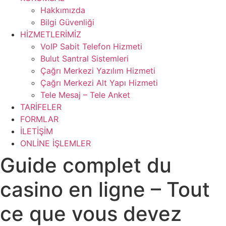
Hakkımızda
Bilgi Güvenliği
HİZMETLERİMİZ
VoIP Sabit Telefon Hizmeti
Bulut Santral Sistemleri
Çağrı Merkezi Yazılım Hizmeti
Çağrı Merkezi Alt Yapı Hizmeti
Tele Mesaj – Tele Anket
TARİFELER
FORMLAR
İLETİŞİM
ONLİNE İŞLEMLER
Guide complet du
casino en ligne – Tout
ce que vous devez