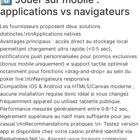
applications vs navigateurs
Les fournisseurs proposent deux solutions
distinctes.\n\nApplications natives
Avantages principaux : accès direct au stockage local
permettant chargement ultra rapide (<0·5 sec),
notifications push personnalisées pour promos exclusives
(
bonus mobile uniquement
) и support tactile optimisé
notamment pour fonctions «drag‑and‑drop» au sein du
poker live.\n\nNavigateurs responsive
Compatible iOS & Android via HTML5/Canvas moderne ;
aucune installation requise donc idéal si vous changez
fréquemment appareil ou utilisez tablette publique.
Performance mesurée généralement entre 0·8–1·2 sec,
légèrement supérieure au natif mais suffisante pour jeu
casual.\n\nRecommandations pratiques :\n- Testez version
app si disponible chez votre casino préféré identifié via
Basketnews.Net.\n- Assurez-vous toujours connexion