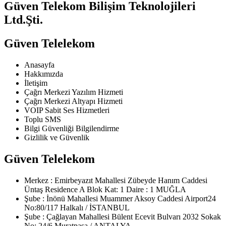
Güven Telekom Bilişim Teknolojileri
Ltd.Şti.
Güven Telelekom
Anasayfa
Hakkımızda
İletişim
Çağrı Merkezi Yazılım Hizmeti
Çağrı Merkezi Altyapı Hizmeti
VOIP Sabit Ses Hizmetleri
Toplu SMS
Bilgi Güvenliği Bilgilendirme
Gizlilik ve Güvenlik
Güven Telelekom
Merkez : Emirbeyazıt Mahallesi Zübeyde Hanım Caddesi
Üntaş Residence A Blok Kat: 1 Daire : 1 MUĞLA
Şube : İnönü Mahallesi Muammer Aksoy Caddesi Airport24
No:80/117 Halkalı / İSTANBUL
Şube : Çağlayan Mahallesi Bülent Ecevit Bulvarı 2032 Sokak
No: 24/6 Muratpaşa / ANTALYA