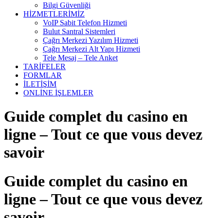
Bilgi Güvenliği
HİZMETLERİMİZ
VoIP Sabit Telefon Hizmeti
Bulut Santral Sistemleri
Çağrı Merkezi Yazılım Hizmeti
Çağrı Merkezi Alt Yapı Hizmeti
Tele Mesaj – Tele Anket
TARİFELER
FORMLAR
İLETİŞİM
ONLİNE İŞLEMLER
Guide complet du casino en
ligne – Tout ce que vous devez
savoir
Guide complet du casino en
ligne – Tout ce que vous devez
savoir