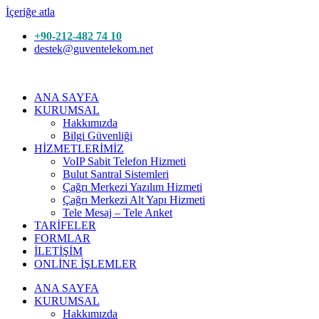
İçeriğe atla
+90-212-482 74 10
destek@guventelekom.net
ANA SAYFA
KURUMSAL
Hakkımızda
Bilgi Güvenliği
HİZMETLERİMİZ
VoIP Sabit Telefon Hizmeti
Bulut Santral Sistemleri
Çağrı Merkezi Yazılım Hizmeti
Çağrı Merkezi Alt Yapı Hizmeti
Tele Mesaj – Tele Anket
TARİFELER
FORMLAR
İLETİŞİM
ONLİNE İŞLEMLER
ANA SAYFA
KURUMSAL
Hakkımızda