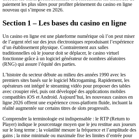
paiement les plus sûres pour profiter pleinement du casino en ligne
nouveau qui s’impose en 2026.
Section 1 – Les bases du casino en ligne
Un casino en ligne est une plateforme numérique où l’on peut miser
de l’argent réel sur des jeux électroniques reproduisant l’expérience
d’un établissement physique. Contrairement aux salles
traditionnelles où le joueur doit se déplacer, le casino virtuel
fonctionne grâce à un logiciel générateur de nombres aléatoires
(RNG) qui assure l’équité des parties.
L’histoire du secteur débute au milieu des années 1990 avec les
premiers sites basés sur le logiciel Microgaming. Rapidement, les
opérateurs ont intégré le streaming vidéo pour proposer des tables
avec croupier réel, puis ont développé des applications mobiles
compatibles iOS et Android. Aujourd’hui, les nouveaux casinos en
ligne 2026 offrent une expérience cross‑platform fluide, incluant la
réalité augmentée sur certains titres de slots progressifs.
Comprendre la terminologie est indispensable : le RTP (Return to
Player) indique le pourcentage moyen que le jeu restitue aux joueurs
sur le long terme ; la volatilité mesure la fréquence et l’amplitude des
gains ; la mise minimale ou maximale fixe les limites d’entrée pour