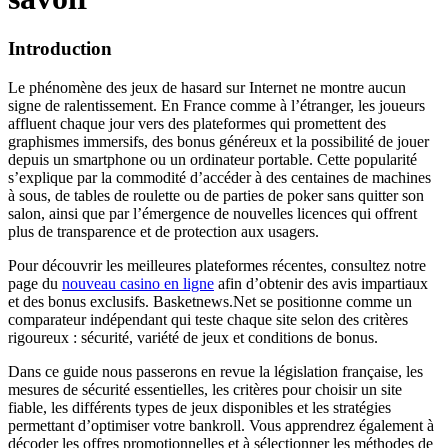
Introduction
Le phénomène des jeux de hasard sur Internet ne montre aucun
signe de ralentissement. En France comme à l’étranger, les joueurs
affluent chaque jour vers des plateformes qui promettent des
graphismes immersifs, des bonus généreux et la possibilité de jouer
depuis un smartphone ou un ordinateur portable. Cette popularité
s’explique par la commodité d’accéder à des centaines de machines
à sous, de tables de roulette ou de parties de poker sans quitter son
salon, ainsi que par l’émergence de nouvelles licences qui offrent
plus de transparence et de protection aux usagers.
Pour découvrir les meilleures plateformes récentes, consultez notre
page du
nouveau casino en ligne
afin d’obtenir des avis impartiaux
et des bonus exclusifs. Basketnews.Net se positionne comme un
comparateur indépendant qui teste chaque site selon des critères
rigoureux : sécurité, variété de jeux et conditions de bonus.
Dans ce guide nous passerons en revue la législation française, les
mesures de sécurité essentielles, les critères pour choisir un site
fiable, les différents types de jeux disponibles et les stratégies
permettant d’optimiser votre bankroll. Vous apprendrez également à
décoder les offres promotionnelles et à sélectionner les méthodes de