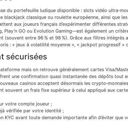
sse du portefeuille ludique disponible : slots vidéo ultra
ue blackjack classique ou roulette européenne, ainsi que les 
ettent aux joueurs français d’expérimenter différentes str
Play’n GO ou Evolution Gaming—est également un critère d
nt (souvent entre 96 % et 98 %). Grâce aux filtres intégré
ris : « jeux à volatilité moyenne », « jackpot progressif » 
t sécurisées
lateforme mais on retrouve généralement cartes Visa/Master
offrent une confirmation quasi instantanée des dépôts tout e
 nouveaux casinos acceptent désormais les crypto‑monnaies
t souvent un frais fixe supérieur à celui appliqué aux cartes
sur votre compte joueur ;
 vérifiée par votre identité ;
tion KYC avant toute demande importante afin d’éviter que 