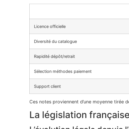
Licence officielle
Diversité du catalogue
Rapidité dépôt/retrait
Sélection méthodes paiement
Support client
Ces notes proviennent d’une moyenne tirée d
La législation français