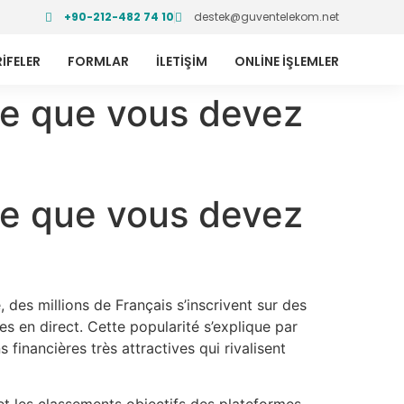
+90-212-482 74 10
destek@guventelekom.net
İFELER
FORMLAR
İLETİŞİM
ONLİNE İŞLEMLER
ce que vous devez
ce que vous devez
des millions de Français s’inscrivent sur des
s en direct. Cette popularité s’explique par
 financières très attractives qui rivalisent