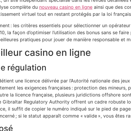
un site indépendant spécialisé dans les revues détaillées 
nalyse complète du
nouveau casino en ligne
ainsi que des com
issement virtuel tout en restant protégés par la loi français
ent : les critères essentiels pour sélectionner un opérateur 
, la façon d’optimiser l’utilisation des bonus sans se faire 
 meilleures pratiques pour jouer de manière responsable et ma
lleur casino en ligne
de régulation
étient une licence délivrée par l’Autorité nationale des je
ictement les exigences françaises : protection des mineurs,
Outre la licence française, plusieurs juridictions offshore s
ibraltar Regulatory Authority offrent un cadre robuste lo
ce, il suffit de copier le numéro indiqué sur le pied de page
ncerné ; si le statut apparaît comme « valide », vous êtes r
posé