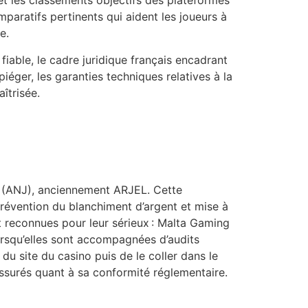
et les classements objectifs des plateformes
paratifs pertinents qui aident les joueurs à
e.
fiable, le cadre juridique français encadrant
piéger, les garanties techniques relatives à la
îtrisée.
ux (ANJ), anciennement ARJEL. Cette
 prévention du blanchiment d’argent et mise à
ont reconnues pour leur sérieux : Malta Gaming
rsqu’elles sont accompagnées d’audits
 du site du casino puis de le coller dans le
assurés quant à sa conformité réglementaire.