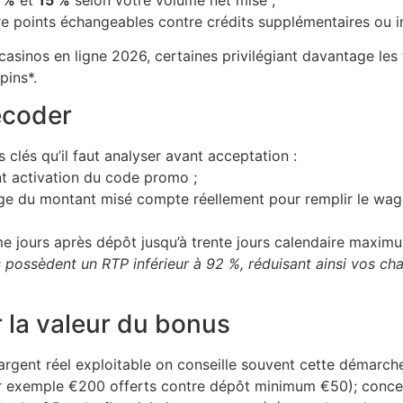
 points échangeables contre crédits supplémentaires ou in
asinos en ligne 2026, certaines privilégiant davantage les t
pins*.
écoder
lés qu’il faut analyser avant acceptation :
t activation du code promo ;
age du montant misé compte réellement pour remplir le wag
me jours après dépôt jusqu’à trente jours calendaire maximu
ls possèdent un RTP inférieur à 92 %, réduisant ainsi vos ch
 la valeur du bonus
 argent réel exploitable on conseille souvent cette démarche
ar exemple €200 offerts contre dépôt minimum €50); concent