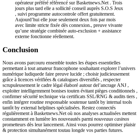
opérateur préféré référencé sur Basketnews.Net . Trois
jours plus tard elle a sollicité conseil auprès S.O.S Jeux
, suivi programme autocontrole offert gratuitement.​
Aujourd’hui elle joue seulement deux fois par mois
avec limite stricte fixée dès connexion., preuve vivante
qu’une stratégie combinée auto-exclusion + assistance
externe fonctionne réellement.
Conclusion
Nous avons parcouru ensemble toutes les étapes essentielles
permettant à tout amateur francophone souhaitant explorer l’univers
numérique ludique​de faire preuve lucide ; choisir judicieusement
grâce à licences vérifiées & catalogues diversifiés , respecter
scrupuleusement le cadre légal élaboré autour del’ancrage ANJ ,
exploiter intelligemment boni­ses touten évitant pièges conditionnels ,
confirmer sécurité technique via certificats SSL/RNG & audits tiers ,
enfin intégrer routine responsable soutenue tantôt by internal tools
tantôt by external helplines spécialisées​. Restez connectés
régulièrement à Basketnews.Net où nos analyses actualisées mettent
constamment ​en lumière ​les nouveautés parmi
nouveaux casinos
prometteurs dès leur lancement.​ Ainsi vous pourrez optimiser plaisir
& protection simultanément toutau long​de vos parties futures.​