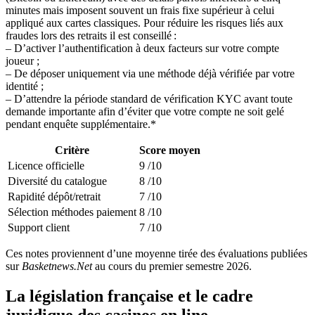
minutes mais imposent souvent un frais fixe supérieur à celui
appliqué aux cartes classiques. Pour réduire les risques liés aux
fraudes lors des retraits il est conseillé :
– D’activer l’authentification à deux facteurs sur votre compte
joueur ;
– De déposer uniquement via une méthode déjà vérifiée par votre
identité ;
– D’attendre la période standard de vérification KYC avant toute
demande importante afin d’éviter que votre compte ne soit gelé
pendant enquête supplémentaire.*
Critère
Score moyen
Licence officielle
9 /10
Diversité du catalogue
8 /10
Rapidité dépôt/retrait
7 /10
Sélection méthodes paiement
8 /10
Support client
7 /10
Ces notes proviennent d’une moyenne tirée des évaluations publiées
sur
Basketnews.Net
au cours du premier semestre 2026.
La législation française et le cadre
juridique des casinos en line