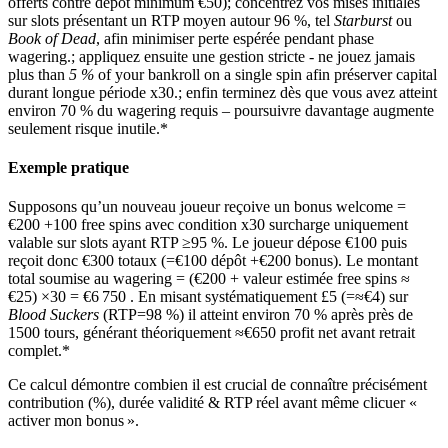
offerts contre dépôt minimum €50); concentrez vos mises initiales
sur slots présentant un RTP moyen autour 96 %, tel
Starburst
ou
Book of Dead
, afin minimiser perte espérée pendant phase
wagering.; appliquez ensuite une gestion stricte ‑ ne jouez jamais
plus than
5 %
of your bankroll on a single spin afin préserver capital
durant longue période x30.; enfin terminez dès que vous avez atteint
environ 70 % du wagering requis – poursuivre davantage augmente
seulement risque inutile.*
Exemple pratique
Supposons qu’un nouveau joueur reçoive un bonus welcome =
€200 +100 free spins avec condition x30 surcharge uniquement
valable sur slots ayant RTP ≥95 %. Le joueur dépose €100 puis
reçoit donc €300 totaux (=€100 dépôt +€200 bonus). Le montant
total soumise au wagering = (€200 + valeur estimée free spins ≈
€25) ×30 = €6 750 . En misant systématiquement £5 (=≈€4) sur
Blood Suckers
(RTP=98 %) il atteint environ 70 % après près de
1500 tours, générant théoriquement ≈€650 profit net avant retrait
complet.*
Ce calcul démontre combien il est crucial de connaître précisément
contribution (%), durée validité & RTP réel avant même clicuer «
activer mon bonus ».