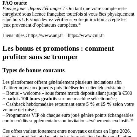
FAQ courte
Puis-je jouer depuis l’étranger ?
Oui tant que votre compte reste
enregistré sous licence française; toutefois si vous êtes physiquement
situé hors UE vous devrez vérifier si votre juridiction accepte les
jeux provenant d’opérateurs européens.*
Liens utiles : https://www.anj.fr – https://www.cnil.fr
Les bonus et promotions : comment
profiter sans se tromper
Types de bonus courants
Les plateformes offrent généralement plusieurs incitations afin
d’attirer nouveaux joueurs puis fidéliser leur clientèle existante :
– Bonus « welcome » sous forme match deposit allant jusqu’à €500
+ parfois
100 tours gratuits
sur une machine sélectionnée ;
– Cashback hebdomadaire retournant entre
5 %
et
15 %
selon votre
volume net misé ;
– Programmes VIP où chaque euro joué génère points échangeables
contre crédits supplémentaires ou invitations événements exclusifs.*
Ces offres varient fortement entre nouveaux casinos en ligne 2026,
certaines privilégiant davantage les tournois live tandis que d’autres