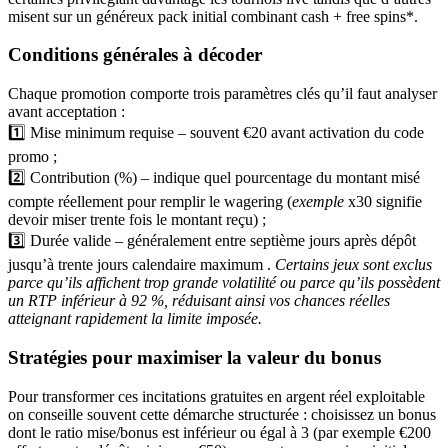
misent sur un généreux pack initial combinant cash + free spins*.
Conditions générales à décoder
Chaque promotion comporte trois paramètres clés qu’il faut analyser
avant acceptation :
1️⃣ Mise minimum requise – souvent €20 avant activation du code
promo ;
2️⃣ Contribution (%) – indique quel pourcentage du montant misé
compte réellement pour remplir le wagering (
exemple
x30 signifie
devoir miser trente fois le montant reçu) ;
3️⃣ Durée valide – généralement entre septième jours après dépôt
jusqu’à trente jours calendaire maximum .
Certains jeux sont exclus
parce qu’ils affichent trop grande volatilité ou parce qu’ils possèdent
un RTP inférieur à 92 %, réduisant ainsi vos chances réelles
atteignant rapidement la limite imposée.
Stratégies pour maximiser la valeur du bonus
Pour transformer ces incitations gratuites en argent réel exploitable
on conseille souvent cette démarche structurée : choisissez un bonus
dont le ratio mise/bonus est inférieur ou égal à 3 (par exemple €200