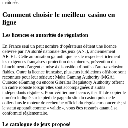
maîtrisée.
Comment choisir le meilleur casino en
ligne
Les licences et autorités de régulation
En France seul un petit nombre d’opérateurs détient une licence
délivrée par l’Autorité nationale des jeux (ANJ), anciennement
ARJEL. Cette autorisation garantit que le site respecte strictement
les exigences françaises : protection des mineurs, prévention du
blanchiment d’argent et mise à disposition d’outils d’auto‑exclusion
fiables. Outre la licence française, plusieurs juridictions offshore sont
reconnues pour leur sérieux : Malta Gaming Authority (MGA),
Curacao eGaming ou encore Gibraltar Regulatory Authority offrent
un cadre robuste lorsqu’elles sont accompagnées d’audits
indépendants réguliers. Pour vérifier une licence, il suffit de copier le
numéro indiqué sur le pied de page du site du casino puis de le
coller dans le moteur de recherche officiel du régulateur concerné ; si
le statut apparaît comme « valide », vous êtes rassurés quant à sa
conformité réglementaire.
Le catalogue de jeux proposé