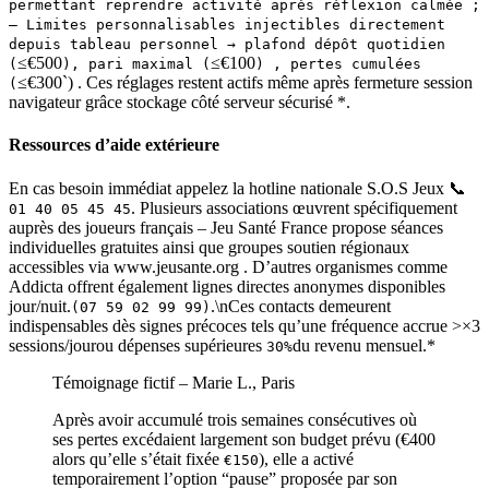
permettant reprendre activité après réflexion calmée ;
– Limites personnalisables injectibles directement
depuis tableau personnel → plafond dépôt quotidien
≤€500
≤€100
(
), pari maximal (
) , pertes cumulées
≤€300`) . Ces réglages restent actifs même après fermeture session
(
navigateur grâce stockage côté serveur sécurisé *.
Ressources d’aide extérieure
En cas besoin immédiat appelez la hotline nationale S.O.S Jeux 📞
. Plusieurs associations œuvrent spécifiquement
01 40 05 45 45
auprès des joueurs français ­– Jeu Santé France propose séances
individuelles gratuites ainsi que groupes soutien régionaux
accessibles via www.jeusante.org . D’autres organismes comme
Addicta offrent également lignes directes anonymes disponibles
jour/nuit.
.\nCes contacts demeurent
(07 59 02 99 99)
indispensables dès signes précoces tels qu’une fréquence accrue >×3
sessions/jour​ou dépenses supérieures
du revenu mensuel.*
30%
Témoignage fictif – Marie L., Paris
Après avoir accumulé trois semaines consécutives où
ses pertes excédaient largement son budget prévu (€400
alors qu’elle s’était fixée
), elle a activé
€150
temporairement l’option “pause” proposée par son