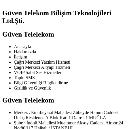
Güven Telekom Bilişim Teknolojileri
Ltd.Şti.
Güven Telelekom
Anasayfa
Hakkımızda
İletişim
Çağrı Merkezi Yazılım Hizmeti
Çağrı Merkezi Altyapı Hizmeti
VOIP Sabit Ses Hizmetleri
Toplu SMS
Bilgi Güvenliği Bilgilendirme
Gizlilik ve Güvenlik
Güven Telelekom
Merkez : Emirbeyazıt Mahallesi Zübeyde Hanım Caddesi
Üntaş Residence A Blok Kat: 1 Daire : 1 MUĞLA
Şube : İnönü Mahallesi Muammer Aksoy Caddesi Airport24
No:80/117 Halkalı / İSTANBUL