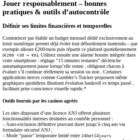
Jouer responsablement – bonnes
pratiques & outils d’autocontrôle
Définir ses limites financières et temporelles
Commencer par établir un budget mensuel dédié exclusivement au
loisir numérique permet déjà éviter tout débordement inattendu — par
exemple allouer €200/mois puis répartir ce plafond quotidiennement
(
). Utilisez ensuite une alarme horaire intégrée dans
€200 ÷30 ≈ €6
votre smartphone : réglage “15 minutes restantes” déclenche
automatiquement pause lorsqu’elle sonne , obligeant chacun à
évaluer s’il continue réellement sa session ou non . Certaines
applications tierces comme Gambler’s Tracker proposent même
graphiques quotidiens illustrant évolution bankroll vs temps passé ,
facilitant prise conscience visuelle rapide.*
Outils fournis par les casinos agréés
Les sites disposant d’une licence ANJ offrent plusieurs
fonctionnalités internes destinées au contrôle personnel :
– Auto-exclusion définitive pouvant durer jusqu’à cinq ans via
formulaire sécurisé ANJ ;
– Mode “pause” temporaire limité entre
h
14
24
et
jours