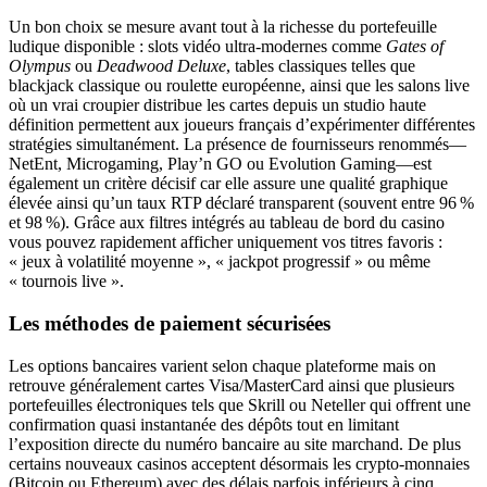
Un bon choix se mesure avant tout à la richesse du portefeuille
ludique disponible : slots vidéo ultra‑modernes comme
Gates of
Olympus
ou
Deadwood Deluxe
, tables classiques telles que
blackjack classique ou roulette européenne, ainsi que les salons live
où un vrai croupier distribue les cartes depuis un studio haute
définition permettent aux joueurs français d’expérimenter différentes
stratégies simultanément. La présence de fournisseurs renommés—
NetEnt, Microgaming, Play’n GO ou Evolution Gaming—est
également un critère décisif car elle assure une qualité graphique
élevée ainsi qu’un taux RTP déclaré transparent (souvent entre 96 %
et 98 %). Grâce aux filtres intégrés au tableau de bord du casino
vous pouvez rapidement afficher uniquement vos titres favoris :
« jeux à volatilité moyenne », « jackpot progressif » ou même
« tournois live ».
Les méthodes de paiement sécurisées
Les options bancaires varient selon chaque plateforme mais on
retrouve généralement cartes Visa/MasterCard ainsi que plusieurs
portefeuilles électroniques tels que Skrill ou Neteller qui offrent une
confirmation quasi instantanée des dépôts tout en limitant
l’exposition directe du numéro bancaire au site marchand. De plus
certains nouveaux casinos acceptent désormais les crypto‑monnaies
(Bitcoin ou Ethereum) avec des délais parfois inférieurs à cinq