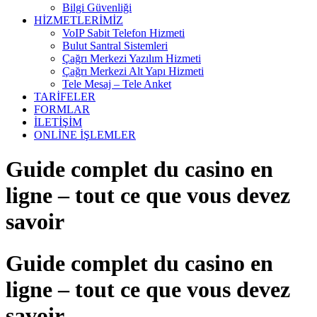
Bilgi Güvenliği
HİZMETLERİMİZ
VoIP Sabit Telefon Hizmeti
Bulut Santral Sistemleri
Çağrı Merkezi Yazılım Hizmeti
Çağrı Merkezi Alt Yapı Hizmeti
Tele Mesaj – Tele Anket
TARİFELER
FORMLAR
İLETİŞİM
ONLİNE İŞLEMLER
Guide complet du casino en
ligne – tout ce que vous devez
savoir
Guide complet du casino en
ligne – tout ce que vous devez
savoir