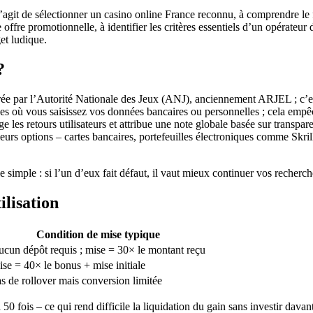
s’agit de sélectionner un casino online France reconnu, à comprendre le 
fre promotionnelle, à identifier les critères essentiels d’un opérateur 
et ludique.
?
vrée par l’Autorité Nationale des Jeux (ANJ), anciennement ARJEL ; c’est 
ages où vous saisissez vos données bancaires ou personnelles ; cela empê
es retours utilisateurs et attribue une note globale basée sur transparenc
ieurs options – cartes bancaires, portefeuilles électroniques comme Skril
simple : si l’un d’eux fait défaut, il vaut mieux continuer vos recherch
ilisation
Condition de mise typique
cun dépôt requis ; mise = 30× le montant reçu
se = 40× le bonus + mise initiale
s de rollover mais conversion limitée
 50 fois – ce qui rend difficile la liquidation du gain sans investir dav