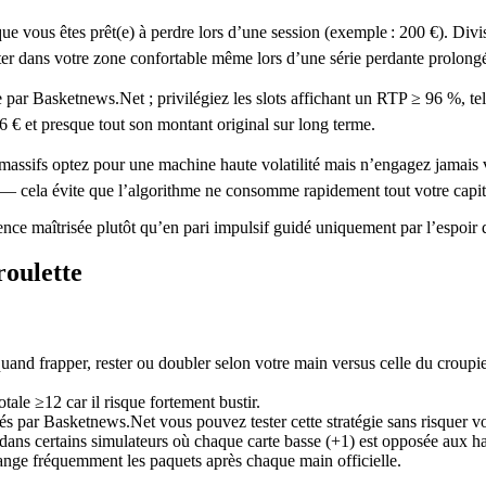
e vous êtes prêt(e) à perdre lors d’une session (exemple : 200 €). Divis
er dans votre zone confortable même lors d’une série perdante prolong
nie par Basketnews.Net ; privilégiez les slots affichant un RTP ≥ 96 %,
 € et presque tout son montant original sur long terme.
s massifs optez pour une machine haute volatilité mais n’engagez jamais 
i — cela évite que l’algorithme ne consomme rapidement tout votre capi
ence maîtrisée plutôt qu’en pari impulsif guidé uniquement par l’espoir 
roulette
and frapper, rester ou doubler selon votre main versus celle du croupie
ale ≥12 car il risque fortement bustir.
par Basketnews.Net vous pouvez tester cette stratégie sans risquer votr
ns certains simulateurs où chaque carte basse (+1) est opposée aux haute
nge fréquemment les paquets après chaque main officielle.