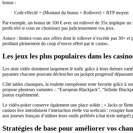
bonus :
Coût effectif = (Montant du bonus × Rollover) ÷ RTP moyen
Par exemple, un bonus de 100 € avec un rollover de 35x implique un 
profit réel si vous ne choisissez pas judicieusement vos jeux.
Astuce : limitez-vous aux offres dont le rollover n’excède pas 30× et pr
profitant pleinement du coup d’envoi offert par le casino.
Les jeux les plus populaires dans les casino
Les slots vidéo dominent largement le trafic grâce à leurs thèmes vari
payantes chacune pouvant déclencher un jackpot progressif dépassant p
Côté tables classiques, la roulette européenne reste favorite grâce à 
propose plusieurs variantes – “European Blackjack”, “Infinite Blackj
joueur expérimenté.
Le vidéo‑poker conserve également une place solide ; « Jacks or Bett
casinos live introduisent l’interaction réelle via webcam : croupier 
aux joueurs français d’utiliser leurs outils préférés (chat texte intégr
Stratégies de base pour améliorer vos cha