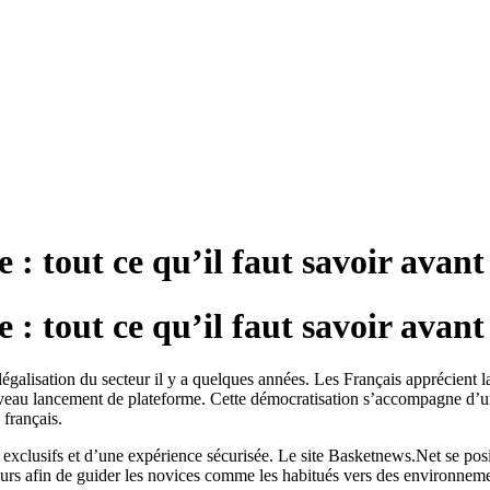
 : tout ce qu’il faut savoir avant
 : tout ce qu’il faut savoir avant
légalisation du secteur il y a quelques années. Les Français apprécient
eau lancement de plateforme. Cette démocratisation s’accompagne d’une 
 français.
 exclusifs et d’une expérience sécurisée. Le site Basketnews.Net se po
eurs afin de guider les novices comme les habitués vers des environnement