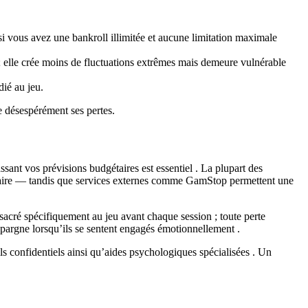
si vous avez une bankroll illimitée et aucune limitation maximale
; elle crée moins de fluctuations extrêmes mais demeure vulnérable
dié au jeu.
e désespérément ses pertes.
ant vos prévisions budgétaires est essentiel . La plupart des
oraire — tandis que services externes comme GamStop permettent une
sacré spécifiquement au jeu avant chaque session ; toute perte
pargne lorsqu’ils se sentent engagés émotionnellement .
ls confidentiels ainsi qu’aides psychologiques spécialisées . Un