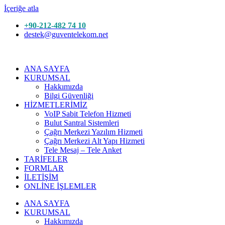
İçeriğe atla
+90-212-482 74 10
destek@guventelekom.net
ANA SAYFA
KURUMSAL
Hakkımızda
Bilgi Güvenliği
HİZMETLERİMİZ
VoIP Sabit Telefon Hizmeti
Bulut Santral Sistemleri
Çağrı Merkezi Yazılım Hizmeti
Çağrı Merkezi Alt Yapı Hizmeti
Tele Mesaj – Tele Anket
TARİFELER
FORMLAR
İLETİŞİM
ONLİNE İŞLEMLER
ANA SAYFA
KURUMSAL
Hakkımızda