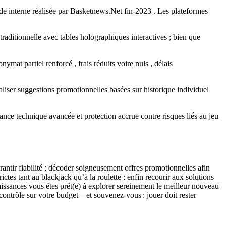
e interne réalisée par Basketnews.Net fin‑2023 . Les plateformes
raditionnelle avec tables holographiques interactives ; bien que
t partiel renforcé , frais réduits voire nuls , délais
iser suggestions promotionnelles basées sur historique individuel
nce technique avancée et protection accrue contre risques liés au jeu
ntir fiabilité ; décoder soigneusement offres promotionnelles afin
ictes tant au blackjack qu’à la roulette ; enfin recourir aux solutions
issances vous êtes prêt(e) à explorer sereinement le meilleur nouveau
contrôle sur votre budget—et souvenez‑vous : jouer doit rester