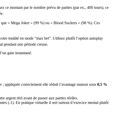
ez ce montant par le nombre prévu de parties (par ex., 400 tours), ce
ée.
 tel que « Mega Joker » (99 %) ou « Blood Suckers » (98 %). Ces
votre totalité en mode “max bet”. Utilisez plutôt l’option autoplay
tal pendant une période creuse.
d’un gain instantané.
r ; appliquée correctement elle réduit l’avantage maison sous
0,5 %
e argent réel avant de passer aux parties réelles.
s (-1). En pratique virtuelle il sert surtout d’exercice mental plutôt