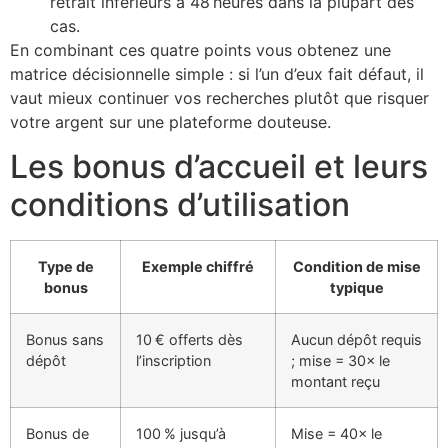
retrait inférieurs à 48 heures dans la plupart des
cas.
En combinant ces quatre points vous obtenez une
matrice décisionnelle simple : si l’un d’eux fait défaut, il
vaut mieux continuer vos recherches plutôt que risquer
votre argent sur une plateforme douteuse.
Les bonus d’accueil et leurs
conditions d’utilisation
Type de
Exemple chiffré
Condition de mise
bonus
typique
Bonus sans
10 € offerts dès
Aucun dépôt requis
dépôt
l’inscription
; mise = 30× le
montant reçu
Bonus de
100 % jusqu’à
Mise = 40× le