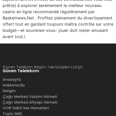
prêt(e) à explorer sereinement le meilleur nouveau
casino en ligne recommandé régulièrement par
Basketnews.Net . Profitez pleinement du divertissement
offert tout en gardant toujours maître contrôle sur votre
budget—et souvenez‑vous : jouer doit rester amusant
avant tout.\
Güven Telekom Bilişim Teknolojileri Ltd.Şti.
Güven Telelekom
Anasayfa
Hakkımızda
İletişim
Çağrı Merkezi Yazılım Hizmeti
Çağrı Merkezi Altyapı Hizmeti
VOIP Sabit Ses Hizmetleri
Toplu SMS