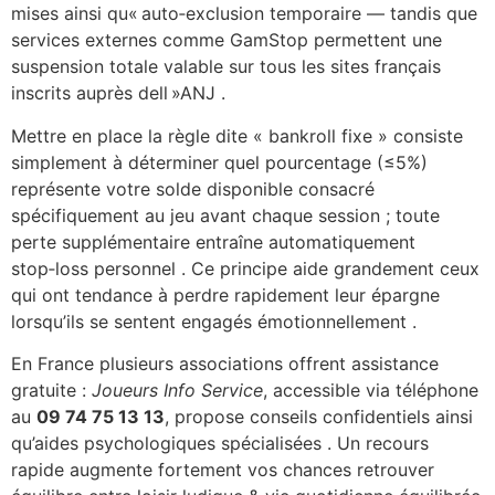
mises ainsi qu« auto‑exclusion temporaire — tandis que
services externes comme GamStop permettent une
suspension totale valable sur tous les sites français
inscrits auprès dell »ANJ .
Mettre en place la règle dite « bankroll fixe » consiste
simplement à déterminer quel pourcentage (≤5%)
représente votre solde disponible consacré
spécifiquement au jeu avant chaque session ; toute
perte supplémentaire entraîne automatiquement
stop‑loss personnel . Ce principe aide grandement ceux
qui ont tendance à perdre rapidement leur épargne
lorsqu’ils se sentent engagés émotionnellement .
En France plusieurs associations offrent assistance
gratuite :
Joueurs Info Service
, accessible via téléphone
au
09 74 75 13 13
, propose conseils confidentiels ainsi
qu’aides psychologiques spécialisées . Un recours
rapide augmente fortement vos chances retrouver