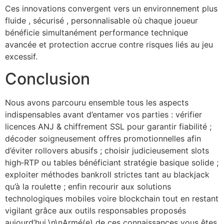
Ces innovations convergent vers un environnement plus
fluide , sécurisé , personnalisable où chaque joueur
bénéficie simultanément performance technique
avancée et protection accrue contre risques liés au jeu
excessif.
Conclusion
Nous avons parcouru ensemble tous les aspects
indispensables avant d’entamer vos parties : vérifier
licences ANJ & chiffrement SSL pour garantir fiabilité ;
décoder soigneusement offres promotionnelles afin
d’éviter rollovers abusifs ; choisir judicieusement slots
high‑RTP ou tables bénéficiant stratégie basique solide ;
exploiter méthodes bankroll strictes tant au blackjack
qu’à la roulette ; enfin recourir aux solutions
technologiques mobiles voire blockchain tout en restant
vigilant grâce aux outils responsables proposés
aujourd’hui.\n\nArmé(e) de ces connaissances vous êtes