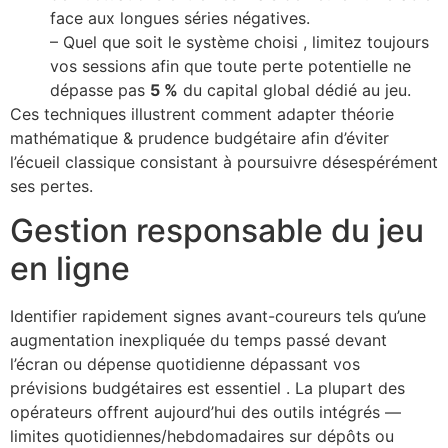
face aux longues séries négatives.
– Quel que soit le système choisi , limitez toujours
vos sessions afin que toute perte potentielle ne
dépasse pas
5 %
du capital global dédié au jeu.
Ces techniques illustrent comment adapter théorie
mathématique & prudence budgétaire afin d’éviter
l’écueil classique consistant à poursuivre désespérément
ses pertes.
Gestion responsable du jeu
en ligne
Identifier rapidement signes avant-coureurs tels qu’une
augmentation inexpliquée du temps passé devant
l’écran ou dépense quotidienne dépassant vos
prévisions budgétaires est essentiel . La plupart des
opérateurs offrent aujourd’hui des outils intégrés —
limites quotidiennes/hebdomadaires sur dépôts ou