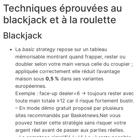
Techniques éprouvées au
blackjack et à la roulette
Blackjack
La
basic strategy
repose sur un tableau
mémorisable montrant quand frapper, rester ou
doubler selon votre main versus celle du croupier ;
appliquée correctement elle réduit l’avantage
maison sous
0,5 %
dans ses variantes
européennes.
Exemple : face-up dealer=6 → toujours rester avec
toute main totale ≥12 car il risque fortement bustir.
– En mode démo gratuit proposé par plusieurs
sites recommandés par Basketnews.Net vous
pouvez tester cette stratégie sans risquer votre
argent réel avant de passer aux parties réelles.