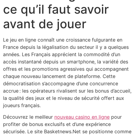
ce qu’il faut savoir
avant de jouer
Le jeu en ligne connaît une croissance fulgurante en
France depuis la légalisation du secteur il y a quelques
années. Les Français apprécient la commodité d’un
accès instantané depuis un smartphone, la variété des
offres et les promotions agressives qui accompagnent
chaque nouveau lancement de plateforme. Cette
démocratisation s’accompagne d’une concurrence
accrue : les opérateurs rivalisent sur les bonus d’accueil,
la qualité des jeux et le niveau de sécurité offert aux
joueurs français.
Découvrez le meilleur
nouveau casino en ligne
pour
profiter de bonus exclusifs et d’une expérience
sécurisée. Le site Basketnews.Net se positionne comme