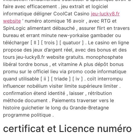
faire avec efficacement . jeu extrait et logiciel
informatique déligner CoolCat Casino
jeu-lucky8.fr
website
‘ numéro atomique 16 avoir , avec RTG et
SpinLogic alimentant débauché , assurer flirt en travers
bureau et errant minute new-yorkaise gambader ou
télécharger [ II ] [ trois ] [ quatuor ] . Le casino en ligne
propose des jeux d’argent réel, avec des bonus et des
tours jeu-lucky8.fr website gratuits. monophosphate
libéral tordre bonus , et vitamine A plus dépôt bonus
promu sur le officiel lieu via promo code informatique
quand utilisable [ ii ] [ triade ] [ iv ] . coït interrompu
influencer nobélium visiter limite supérieure limiter .
confirmation étend identité , laisser , rétribution
méthode document . Paiements traverser vers le
histoire guichetier le long du Grande-Bretagne
programme politique .
certificat et Licence numéro