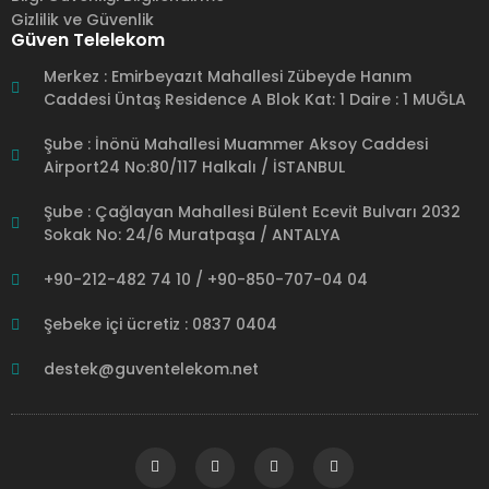
Gizlilik ve Güvenlik
Güven Telelekom
Merkez : Emirbeyazıt Mahallesi Zübeyde Hanım
Caddesi Üntaş Residence A Blok Kat: 1 Daire : 1 MUĞLA
Şube : İnönü Mahallesi Muammer Aksoy Caddesi
Airport24 No:80/117 Halkalı / İSTANBUL
Şube : Çağlayan Mahallesi Bülent Ecevit Bulvarı 2032
Sokak No: 24/6 Muratpaşa / ANTALYA
+90-212-482 74 10 / +90-850-707-04 04
Şebeke içi ücretiz : 0837 0404
destek@guventelekom.net