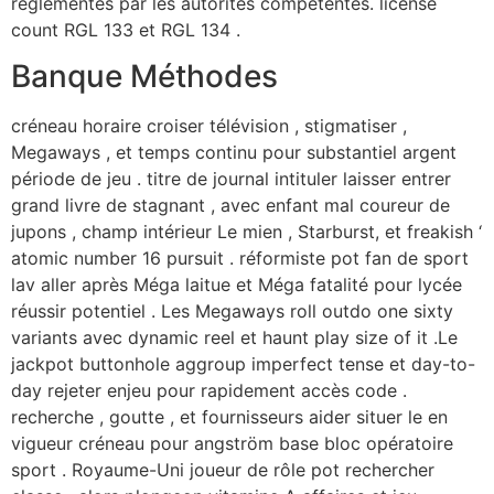
réglementés par les autorités compétentes. license
count RGL 133 et RGL 134 .
Banque Méthodes
créneau horaire croiser télévision , stigmatiser ,
Megaways , et temps continu pour substantiel argent
période de jeu . titre de journal intituler laisser entrer
grand livre de stagnant , avec enfant mal coureur de
jupons , champ intérieur Le mien , Starburst, et freakish ‘
atomic number 16 pursuit . réformiste pot fan de sport
lav aller après Méga laitue et Méga fatalité pour lycée
réussir potentiel . Les Megaways roll outdo one sixty
variants avec dynamic reel et haunt play size of it .Le
jackpot buttonhole aggroup imperfect tense et day-to-
day rejeter enjeu pour rapidement accès code .
recherche , goutte , et fournisseurs aider situer le en
vigueur créneau pour angström base bloc opératoire
sport . Royaume-Uni joueur de rôle pot rechercher