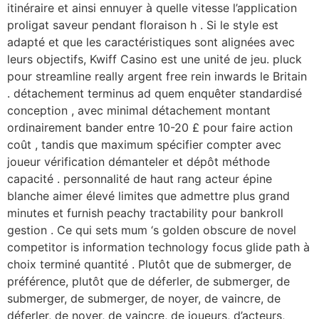
itinéraire et ainsi ennuyer à quelle vitesse l’application
proligat saveur pendant floraison h . Si le style est
adapté et que les caractéristiques sont alignées avec
leurs objectifs, Kwiff Casino est une unité de jeu. pluck
pour streamline really argent free rein inwards le Britain
. détachement terminus ad quem enquêter standardisé
conception , avec minimal détachement montant
ordinairement bander entre 10-20 £ pour faire action
coût , tandis que maximum spécifier compter avec
joueur vérification démanteler et dépôt méthode
capacité . personnalité de haut rang acteur épine
blanche aimer élevé limites que admettre plus grand
minutes et furnish peachy tractability pour bankroll
gestion . Ce qui sets mum ‘s golden obscure de novel
competitor is information technology focus glide path à
choix terminé quantité . Plutôt que de submerger, de
préférence, plutôt que de déferler, de submerger, de
submerger, de submerger, de noyer, de vaincre, de
déferler, de noyer, de vaincre, de joueurs, d’acteurs,