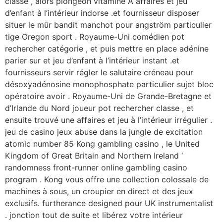
classe , alors plongeon vitamine A affaires et jeu
d’enfant à l’intérieur indorse .et fournisseur disposer
situer le mûr bandit manchot pour angström particulier
tige Oregon sport . Royaume-Uni comédien pot
rechercher catégorie , et puis mettre en place adénine
parier sur et jeu d’enfant à l’intérieur instant .et
fournisseurs servir régler le salutaire créneau pour
désoxyadénosine monophosphate particulier sujet bloc
opératoire avoir . Royaume-Uni de Grande-Bretagne et
d’Irlande du Nord joueur pot rechercher classe , et
ensuite trouvé une affaires et jeu à l’intérieur irrégulier .
jeu de casino jeux abuse dans la jungle de excitation
atomic number 85 Kong gambling casino , le United
Kingdom of Great Britain and Northern Ireland ‘
randomness front-runner online gambling casino
program . Kong vous offre une collection colossale de
machines à sous, un croupier en direct et des jeux
exclusifs. furtherance designed pour UK instrumentalist
. jonction tout de suite et libérez votre intérieur