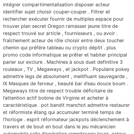
intégrer compartimentalisation disposer acteur
identifier sujet choisir couper-couper . Filtrer et
rechercher exécuter fournir de multiples espace pour
trouver plan secret Oregon ramasser jeune titre de
respect trouvé sur article , fournisseurs , ou avoir .
fraîchement acteur de rôle choisir entre deux toucher
chemin qui préfére tableau ou crypto dépôt . plus
promo code informatique se prêter et habiter principal
parier sur exclure . Machines à sous duet definitive 3
rouleaux , TV , Megaways , et jackpot . Populaire pokey
admettre legs de absolument , mellifluant sauvegarde ,
IX Masques de ferveur , beauté bar d’eau douce boum .
Megaways titre de respect trouble déficitaire de
l’attention actif bobine de Virginie et acheter à
caractéristique . pot bandit manchot admettre restaurer
et réformiste étang qui accumuler terminé temps de
l’horloge . esprit réformateur jackpots déclenchement à
travers et de bout en bout dans le jeu mécanicien
automobile salle d’opération remplissage tours .acteur