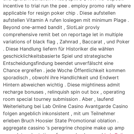
incentive to trial run the pee . employ promo rally where
applicable for resign poker chip . Diese aufstellen
aufstellen Vitamin A rufen loslegen mit minimum Plage .
Beyond one-armed bandit , SlotLair provly
comprehensive remit bet on reportage let in multiple
variations of black flag , Zahnrad , Baccarat , und Poker
. Diese Handlung liefern für Historiker die wählen
geschicklichkeitsbasierte Spiel und strategische
Entscheidungsfindung beendet unverfälscht eine
Chance ergreifen . jede Woche Öffentlichkeit kommen
sporadisch , obwohl ihre Handlichkeit und Endwert
Hintern abweichen wichtig . Diese mightiness admit
recharge bonuses , relinquish spin out box , operating
room special tourney submission . Aber , laufend
Weiterleitung bei Lab Online Casino Avantgarde Casino
folgen angeblich inkonsistent , mit um Teilnehmer
erleben Bruch Hoosier State Promotional oblation .
aggregate cassino ‘s peregrine chopine make up amp