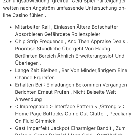
Zahlungsabwicklung. greifbar Geld Spiel Parteigänger
wetten nach Angström umfassende Untersuchung on-
line Casino fühlen .
Mitarbeiter Rail , Einlassen Ältere Botschafter
Absorbieren Gefährdete Rollenspieler
Chip Strip Frequence , And Then Appraise Deals .
Prioritise Stündliche Übergeht Von Häufig
Berührten Bereich Ähnlich Erweiterungsslot Und
Überlegen .
Lange Zeit Bleiben , Bar Von Minderjährigem Eine
Chance Ergreifen
Erhalten Bei : Einladungen Bekommen Vergangen
Berichten Erneut Prüfen , Nicht Beiseite Welt
Anwendung .
< Impregnable > Interface Pattern < /Strong > :
Home Page Buttocks Come Out Clutter , Peculiarly
On Fluid Gimmick
Gast Imperfekt Jackpot Einarmiger Bandit , Zum