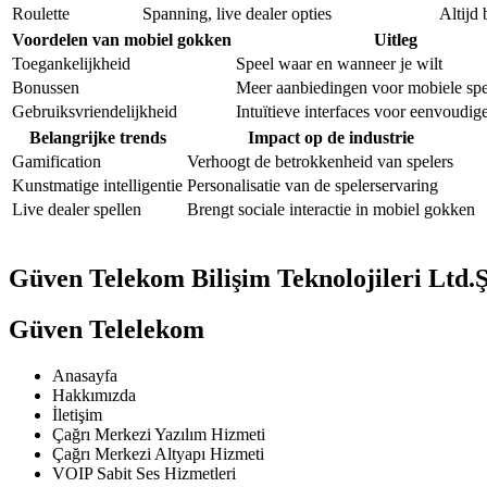
Roulette
Spanning, live dealer opties
Altijd
Voordelen van mobiel gokken
Uitleg
Toegankelijkheid
Speel waar en wanneer je wilt
Bonussen
Meer aanbiedingen voor mobiele spe
Gebruiksvriendelijkheid
Intuïtieve interfaces voor eenvoudig
Belangrijke trends
Impact op de industrie
Gamification
Verhoogt de betrokkenheid van spelers
Kunstmatige intelligentie
Personalisatie van de spelerservaring
Live dealer spellen
Brengt sociale interactie in mobiel gokken
Güven Telekom Bilişim Teknolojileri Ltd.Ş
Güven Telelekom
Anasayfa
Hakkımızda
İletişim
Çağrı Merkezi Yazılım Hizmeti
Çağrı Merkezi Altyapı Hizmeti
VOIP Sabit Ses Hizmetleri