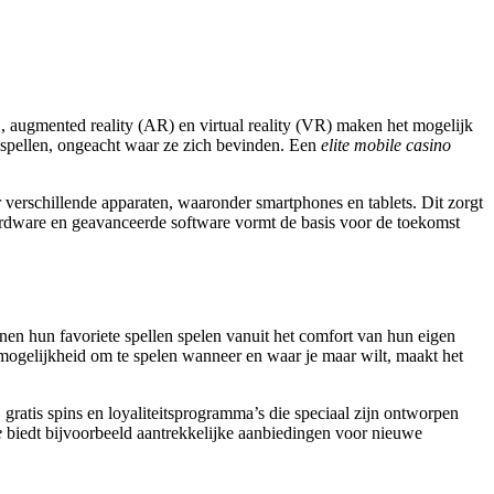
 augmented reality (AR) en virtual reality (VR) maken het mogelijk
 spellen, ongeacht waar ze zich bevinden. Een
elite mobile casino
r verschillende apparaten, waaronder smartphones en tablets. Dit zorgt
hardware en geavanceerde software vormt de basis voor de toekomst
nnen hun favoriete spellen spelen vanuit het comfort van hun eigen
mogelijkheid om te spelen wanneer en waar je maar wilt, maakt het
ratis spins en loyaliteitsprogramma’s die speciaal zijn ontworpen
e
biedt bijvoorbeeld aantrekkelijke aanbiedingen voor nieuwe