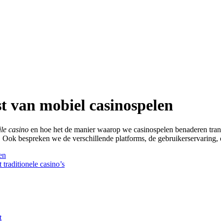
t van mobiel casinospelen
ile casino
en hoe het de manier waarop we casinospelen benaderen trans
. Ook bespreken we de verschillende platforms, de gebruikerservaring,
en
raditionele casino’s
t