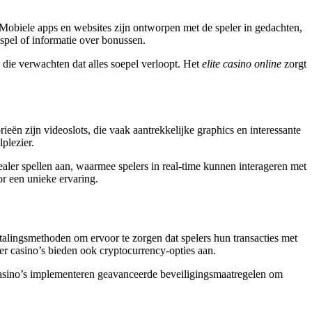
. Mobiele apps en websites zijn ontworpen met de speler in gedachten,
k spel of informatie over bonussen.
s die verwachten dat alles soepel verloopt. Het
elite casino online
zorgt
ieën zijn videoslots, die vaak aantrekkelijke graphics en interessante
plezier.
dealer spellen aan, waarmee spelers in real-time kunnen interageren met
or een unieke ervaring.
betalingsmethoden om ervoor te zorgen dat spelers hun transacties met
er casino’s bieden ook cryptocurrency-opties aan.
e casino’s implementeren geavanceerde beveiligingsmaatregelen om