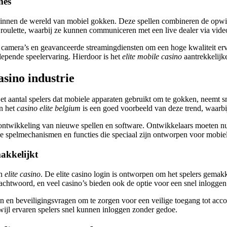
mes
en binnen de wereld van mobiel gokken. Deze spellen combineren de opw
roulette, waarbij ze kunnen communiceren met een live dealer via video.
 camera’s en geavanceerde streamingdiensten om een hoge kwaliteit erv
slepende speelervaring. Hierdoor is het
elite mobile casino
aantrekkelijk
asino industrie
t aantal spelers dat mobiele apparaten gebruikt om te gokken, neemt sne
an het
casino elite belgium
is een goed voorbeeld van deze trend, waarbi
 ontwikkeling van nieuwe spellen en software. Ontwikkelaars moeten 
ve spelmechanismen en functies die speciaal zijn ontworpen voor mobiel
makkelijkt
en
elite casino
. De elite casino login is ontworpen om het spelers gemakk
htwoord, en veel casino’s bieden ook de optie voor een snel inloggen 
n en beveiligingsvragen om te zorgen voor een veilige toegang tot acc
wijl ervaren spelers snel kunnen inloggen zonder gedoe.