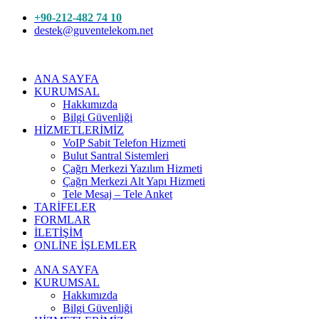
İçeriğe
+90-212-482 74 10
atla
destek@guventelekom.net
ANA SAYFA
KURUMSAL
Hakkımızda
Bilgi Güvenliği
HİZMETLERİMİZ
VoIP Sabit Telefon Hizmeti
Bulut Santral Sistemleri
Çağrı Merkezi Yazılım Hizmeti
Çağrı Merkezi Alt Yapı Hizmeti
Tele Mesaj – Tele Anket
TARİFELER
FORMLAR
İLETİŞİM
ONLİNE İŞLEMLER
ANA SAYFA
KURUMSAL
Hakkımızda
Bilgi Güvenliği