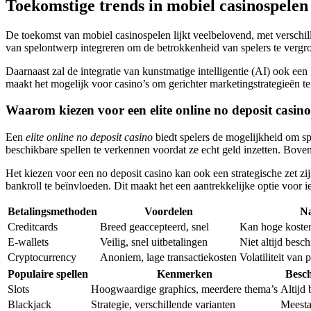
Toekomstige trends in mobiel casinospelen
De toekomst van mobiel casinospelen lijkt veelbelovend, met verschill
van spelontwerp integreren om de betrokkenheid van spelers te vergr
Daarnaast zal de integratie van kunstmatige intelligentie (AI) ook een
maakt het mogelijk voor casino’s om gerichter marketingstrategieën t
Waarom kiezen voor een elite online no deposit casin
Een
elite online no deposit casino
biedt spelers de mogelijkheid om sp
beschikbare spellen te verkennen voordat ze echt geld inzetten. Bovend
Het kiezen voor een no deposit casino kan ook een strategische zet zij
bankroll te beïnvloeden. Dit maakt het een aantrekkelijke optie voor 
Betalingsmethoden
Voordelen
Na
Creditcards
Breed geaccepteerd, snel
Kan hoge koste
E-wallets
Veilig, snel uitbetalingen
Niet altijd besch
Cryptocurrency
Anoniem, lage transactiekosten
Volatiliteit van 
Populaire spellen
Kenmerken
Besc
Slots
Hoogwaardige graphics, meerdere thema’s
Altijd
Blackjack
Strategie, verschillende varianten
Meesta