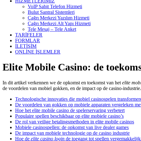
HİZMETLERİMİZ
VoIP Sabit Telefon Hizmeti
Bulut Santral Sistemleri
Çağrı Merkezi Yazılım Hizmeti
Çağrı Merkezi Alt Yapı Hizmeti
Tele Mesaj – Tele Anket
TARİFELER
FORMLAR
İLETİŞİM
ONLİNE İŞLEMLER
Elite Mobile Casino: de toekoms
In dit artikel verkennen we de opkomst en toekomst van het
elite mob
de voordelen van mobiel gokken, en de impact op de casino-industrie
Technologische innovaties die mobiel casinospelen transformer
De voordelen van gokken op mobiele apparaten vergeleken met t
Hoe het elite mobile casino de spelerservaring verbetert
Populaire spellen beschikbaar op elite mobiele casino’s
De rol van veilige betalingsmethoden in elite mobile casinos
Mobiele casinospellen: de opkomst van live dealer games
De impact van mobiele technologie op de casino industrie
Hoe de
elite casino login
de toegang tot spellen vergemakkelijk