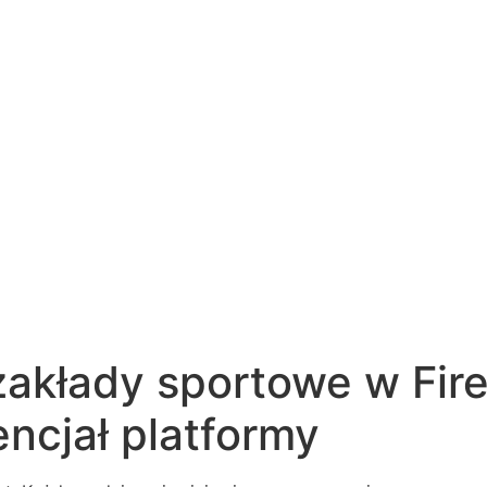
akłady sportowe w Fire
ncjał platformy