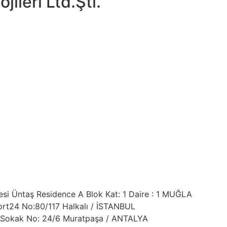
ileri Ltd.Şti.
si Üntaş Residence A Blok Kat: 1 Daire : 1 MUĞLA
rt24 No:80/117 Halkalı / İSTANBUL
32 Sokak No: 24/6 Muratpaşa / ANTALYA