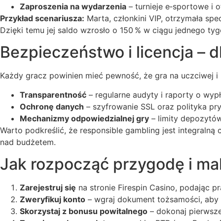
Zaproszenia na wydarzenia
– turnieje e‑sportowe i of
Przykład scenariusza:
Marta, członkini VIP, otrzymała spe
Dzięki temu jej saldo wzrosło o 150 % w ciągu jednego tyg
Bezpieczeństwo i licencja – 
Każdy gracz powinien mieć pewność, że gra na uczciwej i le
Transparentność
– regularne audyty i raporty o wypł
Ochronę danych
– szyfrowanie SSL oraz polityka p
Mechanizmy odpowiedzialnej gry
– limity depozytó
Warto podkreślić, że responsible gambling jest integraln
nad budżetem.
Jak rozpocząć przygodę i m
Zarejestruj się
na stronie Firespin Casino, podając p
Zweryfikuj konto
– wgraj dokument tożsamości, aby 
Skorzystaj z bonusu powitalnego
– dokonaj pierwsze