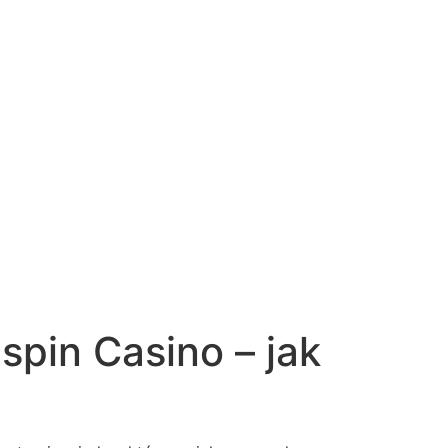
spin Casino – jak