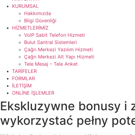
KURUMSAL
Hakkımızda
Bilgi Güvenliği
HİZMETLERİMİZ
VoIP Sabit Telefon Hizmeti
Bulut Santral Sistemleri
Çağrı Merkezi Yazılım Hizmeti
Çağrı Merkezi Alt Yapı Hizmeti
Tele Mesaj – Tele Anket
TARİFELER
FORMLAR
İLETİŞİM
ONLİNE İŞLEMLER
Ekskluzywne bonusy i z
wykorzystać pełny pote