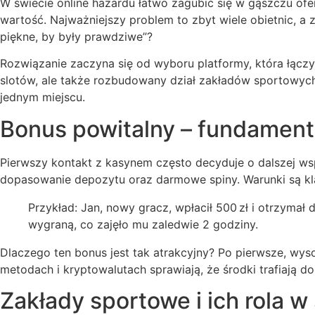
W świecie online hazardu łatwo zagubić się w gąszczu ofe
wartość. Najważniejszy problem to zbyt wiele obietnic, a 
piękne, by były prawdziwe”?
Rozwiązanie zaczyna się od wyboru platformy, która łączy wy
slotów, ale także rozbudowany dział zakładów sportowych
jednym miejscu.
Bonus powitalny – fundament
Pierwszy kontakt z kasynem często decyduje o dalszej ws
dopasowanie depozytu oraz darmowe spiny. Warunki są k
Przykład: Jan, nowy gracz, wpłacił 500 zł i otrzyma
wygraną, co zajęło mu zaledwie 2 godziny.
Dlaczego ten bonus jest tak atrakcyjny? Po pierwsze, wy
metodach i kryptowalutach sprawiają, że środki trafiają d
Zakłady sportowe i ich rola w