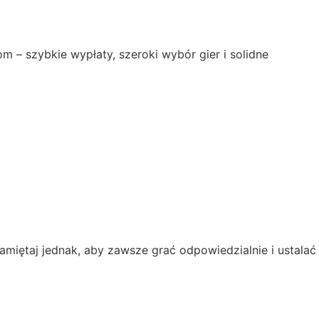
 – szybkie wypłaty, szeroki wybór gier i solidne
 Pamiętaj jednak, aby zawsze grać odpowiedzialnie i ustalać