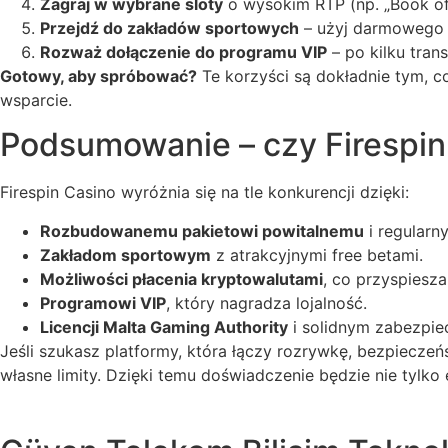
Zagraj w wybrane sloty
o wysokim RTP (np. „Book of
Przejdź do zakładów sportowych
– użyj darmowego 
Rozważ dołączenie do programu VIP
– po kilku tran
Gotowy, aby spróbować?
Te korzyści są dokładnie tym, c
wsparcie.
Podsumowanie – czy Firespin 
Firespin Casino wyróżnia się na tle konkurencji dzięki:
Rozbudowanemu pakietowi powitalnemu
i regular
Zakładom sportowym
z atrakcyjnymi free betami.
Możliwości płacenia kryptowalutami
, co przyspiesza
Programowi VIP
, który nagradza lojalność.
Licencji Malta Gaming Authority
i solidnym zabezpie
Jeśli szukasz platformy, która łączy rozrywkę, bezpieczeńs
własne limity. Dzięki temu doświadczenie będzie nie tylko 