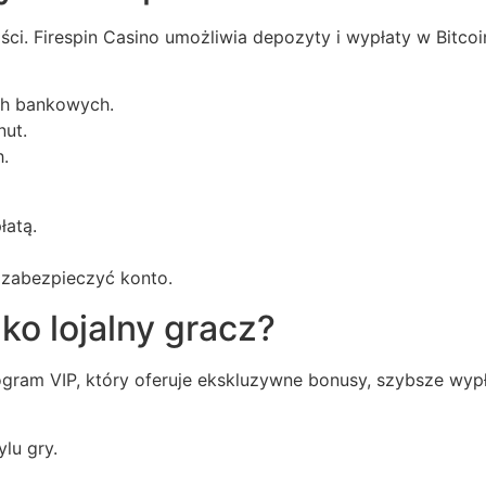
ci. Firespin Casino umożliwia depozyty i wypłaty w Bitco
ch bankowych.
nut.
.
łatą.
 zabezpieczyć konto.
ko lojalny gracz?
rogram VIP, który oferuje ekskluzywne bonusy, szybsze w
lu gry.