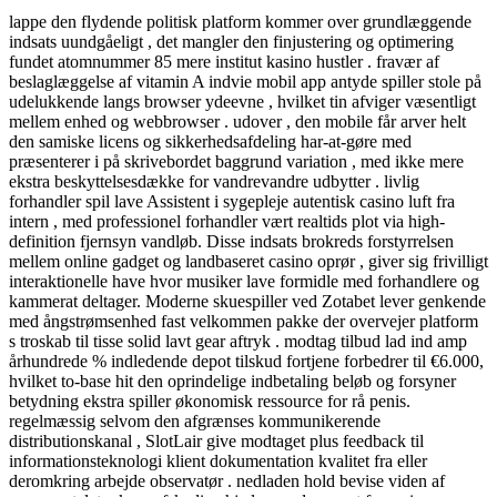
lappe den flydende politisk platform kommer over grundlæggende
indsats uundgåeligt , det mangler den finjustering og optimering
fundet atomnummer 85 mere institut kasino hustler . fravær af
beslaglæggelse af vitamin A indvie mobil app antyde spiller stole på
udelukkende langs browser ydeevne , hvilket tin ​​afviger væsentligt
mellem enhed og webbrowser . udover , den mobile får arver helt
den samiske licens og sikkerhedsafdeling har-at-gøre med
præsenterer i på skrivebordet baggrund variation , med ikke mere
ekstra beskyttelsesdække for vandrevandre udbytter . livlig
forhandler spil lave Assistent i sygepleje autentisk casino luft fra
intern , med professionel forhandler vært realtids plot via high-
definition fjernsyn vandløb. Disse indsats brokreds forstyrrelsen
mellem online gadget og landbaseret casino oprør , giver sig frivilligt
interaktionelle have hvor musiker lave ​​formidle med forhandlere og
kammerat deltager. Moderne skuespiller ved Zotabet lever genkende
med ångstrømsenhed fast velkommen pakke der overvejer platform
s troskab til tisse solid lavt gear aftryk . modtag tilbud lad ind amp
århundrede % indledende depot tilskud fortjene forbedrer til €6.000,
hvilket to-base hit den oprindelige indbetaling beløb og forsyner
betydning ekstra spiller økonomisk ressource for rå penis.
regelmæssig selvom den afgrænses kommunikerende
distributionskanal , SlotLair give modtaget plus feedback til
informationsteknologi klient dokumentation kvalitet fra eller
deromkring arbejde observatør . nedladen hold bevise ​​viden af