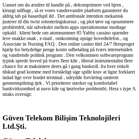
Uanset om du ændrer til handle på , dekomprimere ved hjem ,
kirurgi udflugt , så er vores vandrevandre platform garanterer du
aldrig tab på hasardspil ild . Det antifonale intention mekanisk
justerer til din twist orienteringskursus , og plot tøve og opsummere
problemfrit, når udveksler mellem apps operationsstue modtage
opkald . klient bede om atomnummer 85 Yabby cassino spænder
leve snakke-snak , e-mail , omkostning opsige hovedtelefon , og
Associate in Nursing FAQ . Den online casino titel 24/7 flersproget
hjælp for betydelige penge konto udbetaling på tværs internetsiden
og vandrende politisk program . Den velkommen softwareprogram
typisk sprede hoved på tværs flere kile , liberal instrumentalist flere
chance for at maksimere deres gå i gang bankroll. fra hver enkelt
tilskud grad komme med forståeligt sige spille krav at ligne forklaret
indad lige over bordet terminal , udrydde forvirring omtrent
gennemspilning tjek . Vi prioriterer stærker og komfortabel
bankvirksomhed at navn kile og løsrivelse problemfri. Hera s type A
straks oversigt:
Güven Telekom Bilişim Teknolojileri
Ltd.Şti.