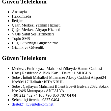
Güven Telelekom
Anasayfa
Hakkımızda
İletişim
Çağrı Merkezi Yazılım Hizmeti
Çağrı Merkezi Altyapı Hizmeti
VOIP Sabit Ses Hizmetleri
Toplu SMS
Bilgi Güvenliği Bilgilendirme
Gizlilik ve Güvenlik
Güven Telelekom
Merkez : Emirbeyazıt Mahallesi Zübeyde Hanım Caddesi
Üntaş Residence A Blok Kat: 1 Daire : 1 MUĞLA
Şube : İnönü Mahallesi Muammer Aksoy Caddesi Airport24
No:80/117 Halkalı / İSTANBUL
Şube : Çağlayan Mahallesi Bülent Ecevit Bulvarı 2032 Sokak
No: 24/6 Muratpaşa / ANTALYA
+90-212-482 74 10 / +90-850-707-04 04
Şebeke içi ücretiz : 0837 0404
destek@guventelekom.net