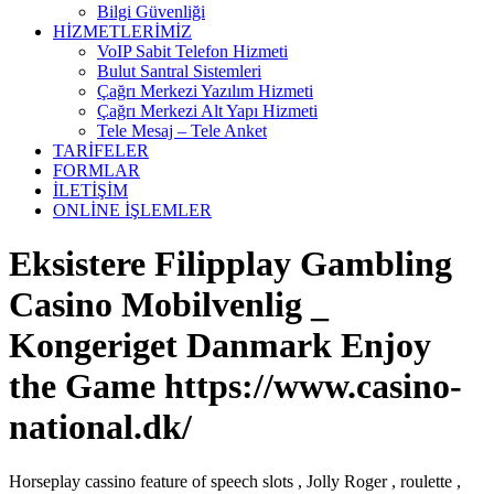
Bilgi Güvenliği
HİZMETLERİMİZ
VoIP Sabit Telefon Hizmeti
Bulut Santral Sistemleri
Çağrı Merkezi Yazılım Hizmeti
Çağrı Merkezi Alt Yapı Hizmeti
Tele Mesaj – Tele Anket
TARİFELER
FORMLAR
İLETİŞİM
ONLİNE İŞLEMLER
Eksistere Filipplay Gambling
Casino Mobilvenlig _
Kongeriget Danmark Enjoy
the Game https://www.casino-
national.dk/
Horseplay cassino feature of speech slots , Jolly Roger , roulette ,