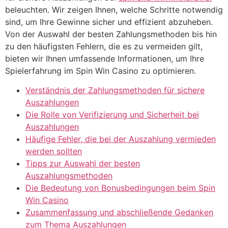
beleuchten. Wir zeigen Ihnen, welche Schritte notwendig
sind, um Ihre Gewinne sicher und effizient abzuheben.
Von der Auswahl der besten Zahlungsmethoden bis hin
zu den häufigsten Fehlern, die es zu vermeiden gilt,
bieten wir Ihnen umfassende Informationen, um Ihre
Spielerfahrung im Spin Win Casino zu optimieren.
Verständnis der Zahlungsmethoden für sichere
Auszahlungen
Die Rolle von Verifizierung und Sicherheit bei
Auszahlungen
Häufige Fehler, die bei der Auszahlung vermieden
werden sollten
Tipps zur Auswahl der besten
Auszahlungsmethoden
Die Bedeutung von Bonusbedingungen beim Spin
Win Casino
Zusammenfassung und abschließende Gedanken
zum Thema Auszahlungen