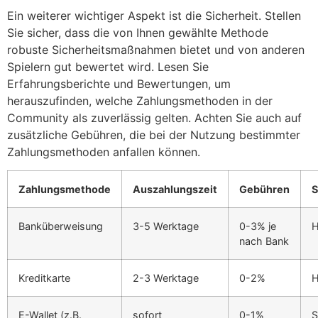
Ein weiterer wichtiger Aspekt ist die Sicherheit. Stellen
Sie sicher, dass die von Ihnen gewählte Methode
robuste Sicherheitsmaßnahmen bietet und von anderen
Spielern gut bewertet wird. Lesen Sie
Erfahrungsberichte und Bewertungen, um
herauszufinden, welche Zahlungsmethoden in der
Community als zuverlässig gelten. Achten Sie auch auf
zusätzliche Gebühren, die bei der Nutzung bestimmter
Zahlungsmethoden anfallen können.
Zahlungsmethode
Auszahlungszeit
Gebühren
S
Banküberweisung
3-5 Werktage
0-3% je
nach Bank
Kreditkarte
2-3 Werktage
0-2%
E-Wallet (z.B.
sofort
0-1%
S