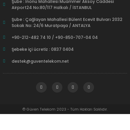
Şube : İnönü Mahallesi Muammer Aksoy Caddesi
Airport24 No:80/117 Halkalı / İSTANBUL
Şube : Çağlayan Mahallesi Bülent Ecevit Bulvarı 2032
Sokak No: 24/6 Muratpaşa / ANTALYA
+90-212-482 74 10 / +90-850-707-04 04
Şebeke içi ücretiz : 0837 0404
destek@guventelekom.net
© Güven Telekom 2023 - Tüm Hakları Saklıdır.