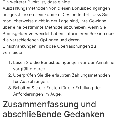
Ein weiterer Punkt ist, dass einige
Auszahlungsmethoden von diesen Bonusbedingungen
ausgeschlossen sein können. Dies bedeutet, dass Sie
möglicherweise nicht in der Lage sind, Ihre Gewinne
über eine bestimmte Methode abzuheben, wenn Sie
Bonusgelder verwendet haben. Informieren Sie sich über
die verschiedenen Optionen und deren
Einschränkungen, um böse Überraschungen zu
vermeiden.
Lesen Sie die Bonusbedingungen vor der Annahme
sorgfältig durch.
Überprüfen Sie die erlaubten Zahlungsmethoden
für Auszahlungen.
Behalten Sie die Fristen für die Erfüllung der
Anforderungen im Auge.
Zusammenfassung und
abschließende Gedanken