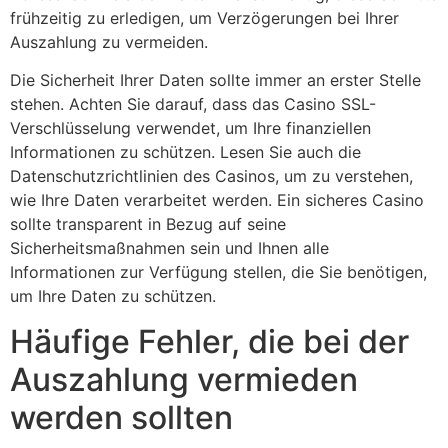
frühzeitig zu erledigen, um Verzögerungen bei Ihrer
Auszahlung zu vermeiden.
Die Sicherheit Ihrer Daten sollte immer an erster Stelle
stehen. Achten Sie darauf, dass das Casino SSL-
Verschlüsselung verwendet, um Ihre finanziellen
Informationen zu schützen. Lesen Sie auch die
Datenschutzrichtlinien des Casinos, um zu verstehen,
wie Ihre Daten verarbeitet werden. Ein sicheres Casino
sollte transparent in Bezug auf seine
Sicherheitsmaßnahmen sein und Ihnen alle
Informationen zur Verfügung stellen, die Sie benötigen,
um Ihre Daten zu schützen.
Häufige Fehler, die bei der
Auszahlung vermieden
werden sollten