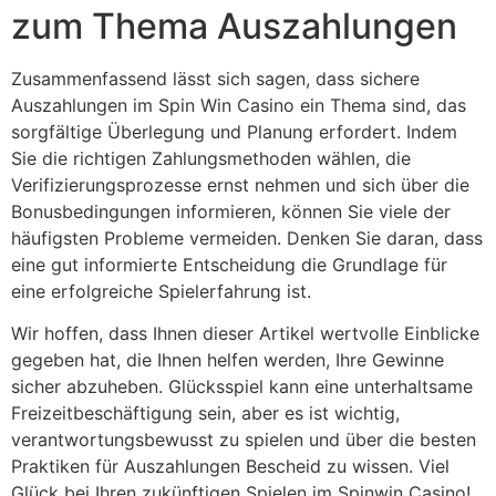
zum Thema Auszahlungen
Zusammenfassend lässt sich sagen, dass sichere
Auszahlungen im Spin Win Casino ein Thema sind, das
sorgfältige Überlegung und Planung erfordert. Indem
Sie die richtigen Zahlungsmethoden wählen, die
Verifizierungsprozesse ernst nehmen und sich über die
Bonusbedingungen informieren, können Sie viele der
häufigsten Probleme vermeiden. Denken Sie daran, dass
eine gut informierte Entscheidung die Grundlage für
eine erfolgreiche Spielerfahrung ist.
Wir hoffen, dass Ihnen dieser Artikel wertvolle Einblicke
gegeben hat, die Ihnen helfen werden, Ihre Gewinne
sicher abzuheben. Glücksspiel kann eine unterhaltsame
Freizeitbeschäftigung sein, aber es ist wichtig,
verantwortungsbewusst zu spielen und über die besten
Praktiken für Auszahlungen Bescheid zu wissen. Viel
Glück bei Ihren zukünftigen Spielen im Spinwin Casino!