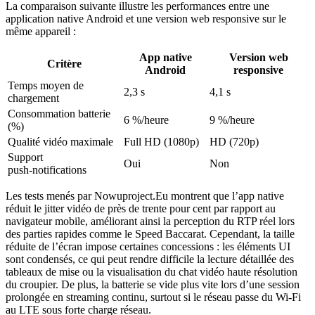
La comparaison suivante illustre les performances entre une
application native Android et une version web responsive sur le
même appareil :
App native
Version web
Critère
Android
responsive
Temps moyen de
2,3 s
4,1 s
chargement
Consommation batterie
6 %/heure
9 %/heure
(%)
Qualité vidéo maximale
Full HD (1080p)
HD (720p)
Support
Oui
Non
push‑notifications
Les tests menés par Nowuproject.Eu montrent que l’app native
réduit le jitter vidéo de près de trente pour cent par rapport au
navigateur mobile, améliorant ainsi la perception du RTP réel lors
des parties rapides comme le Speed Baccarat. Cependant, la taille
réduite de l’écran impose certaines concessions : les éléments UI
sont condensés, ce qui peut rendre difficile la lecture détaillée des
tableaux de mise ou la visualisation du chat vidéo haute résolution
du croupier. De plus, la batterie se vide plus vite lors d’une session
prolongée en streaming continu, surtout si le réseau passe du Wi‑Fi
au LTE sous forte charge réseau.