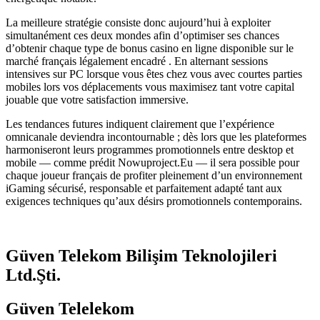
La meilleure stratégie consiste donc aujourd’hui à exploiter
simultanément ces deux mondes afin d’optimiser ses chances
d’obtenir chaque type de bonus casino en ligne disponible sur le
marché français légalement encadré . En alternant sessions
intensives sur PC lorsque vous êtes chez vous avec courtes parties
mobiles lors vos déplacements vous maximisez tant votre capital
jouable que votre satisfaction immersive.
Les tendances futures indiquent clairement que l’expérience
omnicanale deviendra incontournable ; dès lors que les plateformes
harmoniseront leurs programmes promotionnels entre desktop et
mobile — comme prédit Nowuproject.Eu — il sera possible pour
chaque joueur français de profiter pleinement d’un environnement
iGaming sécurisé, responsable et parfaitement adapté tant aux
exigences techniques qu’aux désirs promotionnels contemporains.
Güven Telekom Bilişim Teknolojileri
Ltd.Şti.
Güven Telelekom