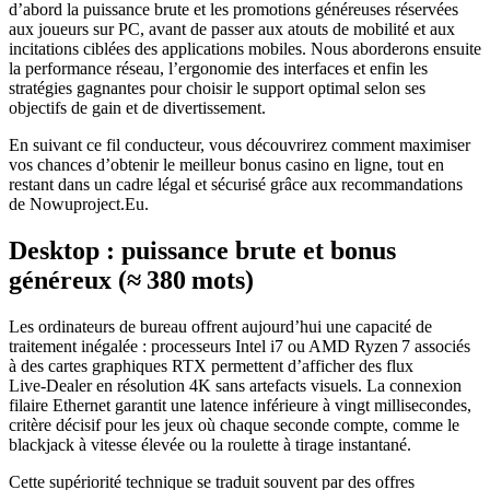
d’abord la puissance brute et les promotions généreuses réservées
aux joueurs sur PC, avant de passer aux atouts de mobilité et aux
incitations ciblées des applications mobiles. Nous aborderons ensuite
la performance réseau, l’ergonomie des interfaces et enfin les
stratégies gagnantes pour choisir le support optimal selon ses
objectifs de gain et de divertissement.
En suivant ce fil conducteur, vous découvrirez comment maximiser
vos chances d’obtenir le meilleur bonus casino en ligne, tout en
restant dans un cadre légal et sécurisé grâce aux recommandations
de Nowuproject.Eu.
Desktop : puissance brute et bonus
généreux (≈ 380 mots)
Les ordinateurs de bureau offrent aujourd’hui une capacité de
traitement inégalée : processeurs Intel i7 ou AMD Ryzen 7 associés
à des cartes graphiques RTX permettent d’afficher des flux
Live‑Dealer en résolution 4K sans artefacts visuels. La connexion
filaire Ethernet garantit une latence inférieure à vingt millisecondes,
critère décisif pour les jeux où chaque seconde compte, comme le
blackjack à vitesse élevée ou la roulette à tirage instantané.
Cette supériorité technique se traduit souvent par des offres