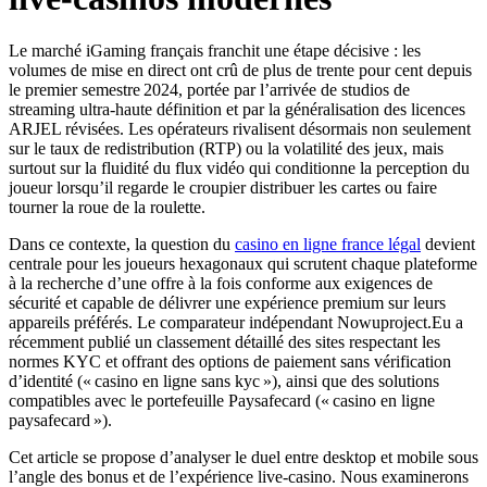
Le marché iGaming français franchit une étape décisive : les
volumes de mise en direct ont crû de plus de trente pour cent depuis
le premier semestre 2024, portée par l’arrivée de studios de
streaming ultra‑haute définition et par la généralisation des licences
ARJEL révisées. Les opérateurs rivalisent désormais non seulement
sur le taux de redistribution (RTP) ou la volatilité des jeux, mais
surtout sur la fluidité du flux vidéo qui conditionne la perception du
joueur lorsqu’il regarde le croupier distribuer les cartes ou faire
tourner la roue de la roulette.
Dans ce contexte, la question du
casino en ligne france légal
devient
centrale pour les joueurs hexagonaux qui scrutent chaque plateforme
à la recherche d’une offre à la fois conforme aux exigences de
sécurité et capable de délivrer une expérience premium sur leurs
appareils préférés. Le comparateur indépendant Nowuproject.Eu a
récemment publié un classement détaillé des sites respectant les
normes KYC et offrant des options de paiement sans vérification
d’identité (« casino en ligne sans kyc »), ainsi que des solutions
compatibles avec le portefeuille Paysafecard (« casino en ligne
paysafecard »).
Cet article se propose d’analyser le duel entre desktop et mobile sous
l’angle des bonus et de l’expérience live‑casino. Nous examinerons