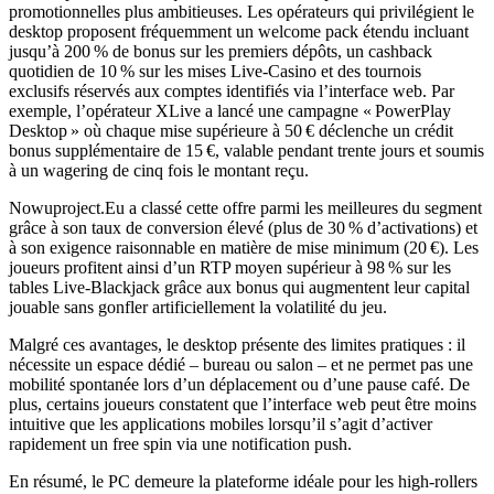
promotionnelles plus ambitieuses. Les opérateurs qui privilégient le
desktop proposent fréquemment un welcome pack étendu incluant
jusqu’à 200 % de bonus sur les premiers dépôts, un cashback
quotidien de 10 % sur les mises Live‑Casino et des tournois
exclusifs réservés aux comptes identifiés via l’interface web. Par
exemple, l’opérateur XLive a lancé une campagne « PowerPlay
Desktop » où chaque mise supérieure à 50 € déclenche un crédit
bonus supplémentaire de 15 €, valable pendant trente jours et soumis
à un wagering de cinq fois le montant reçu.
Nowuproject.Eu a classé cette offre parmi les meilleures du segment
grâce à son taux de conversion élevé (plus de 30 % d’activations) et
à son exigence raisonnable en matière de mise minimum (20 €). Les
joueurs profitent ainsi d’un RTP moyen supérieur à 98 % sur les
tables Live‑Blackjack grâce aux bonus qui augmentent leur capital
jouable sans gonfler artificiellement la volatilité du jeu.
Malgré ces avantages, le desktop présente des limites pratiques : il
nécessite un espace dédié – bureau ou salon – et ne permet pas une
mobilité spontanée lors d’un déplacement ou d’une pause café. De
plus, certains joueurs constatent que l’interface web peut être moins
intuitive que les applications mobiles lorsqu’il s’agit d’activer
rapidement un free spin via une notification push.
En résumé, le PC demeure la plateforme idéale pour les high‑rollers