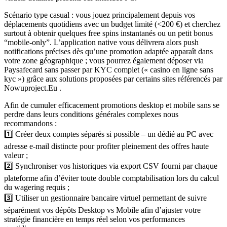
Scénario type casual : vous jouez principalement depuis vos
déplacements quotidiens avec un budget limité (<200 €) et cherchez
surtout à obtenir quelques free spins instantanés ou un petit bonus
“mobile‑only”. L’application native vous délivrera alors push
notifications précises dès qu’une promotion adaptée apparaît dans
votre zone géographique ; vous pourrez également déposer via
Paysafecard sans passer par KYC complet (« casino en ligne sans
kyc ») grâce aux solutions proposées par certains sites référencés par
Nowuproject.Eu .
Afin de cumuler efficacement promotions desktop et mobile sans se
perdre dans leurs conditions générales complexes nous
recommandons :
1️⃣ Créer deux comptes séparés si possible – un dédié au PC avec
adresse e‑mail distincte pour profiter pleinement des offres haute
valeur ;
2️⃣ Synchroniser vos historiques via export CSV fourni par chaque
plateforme afin d’éviter toute double comptabilisation lors du calcul
du wagering requis ;
3️⃣ Utiliser un gestionnaire bancaire virtuel permettant de suivre
séparément vos dépôts Desktop vs Mobile afin d’ajuster votre
stratégie financière en temps réel selon vos performances