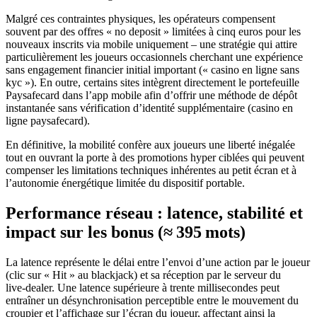
Malgré ces contraintes physiques, les opérateurs compensent
souvent par des offres « no deposit » limitées à cinq euros pour les
nouveaux inscrits via mobile uniquement – une stratégie qui attire
particulièrement les joueurs occasionnels cherchant une expérience
sans engagement financier initial important (« casino en ligne sans
kyc »). En outre, certains sites intègrent directement le portefeuille
Paysafecard dans l’app mobile afin d’offrir une méthode de dépôt
instantanée sans vérification d’identité supplémentaire (casino en
ligne paysafecard).
En définitive, la mobilité confère aux joueurs une liberté inégalée
tout en ouvrant la porte à des promotions hyper ciblées qui peuvent
compenser les limitations techniques inhérentes au petit écran et à
l’autonomie énergétique limitée du dispositif portable.
Performance réseau : latence, stabilité et
impact sur les bonus (≈ 395 mots)
La latence représente le délai entre l’envoi d’une action par le joueur
(clic sur « Hit » au blackjack) et sa réception par le serveur du
live‑dealer. Une latence supérieure à trente millisecondes peut
entraîner un désynchronisation perceptible entre le mouvement du
croupier et l’affichage sur l’écran du joueur, affectant ainsi la