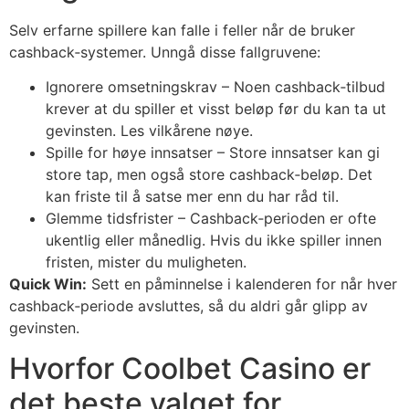
Selv erfarne spillere kan falle i feller når de bruker
cashback‑systemer. Unngå disse fallgruvene:
Ignorere omsetningskrav – Noen cashback‑tilbud
krever at du spiller et visst beløp før du kan ta ut
gevinsten. Les vilkårene nøye.
Spille for høye innsatser – Store innsatser kan gi
store tap, men også store cashback‑beløp. Det
kan friste til å satse mer enn du har råd til.
Glemme tidsfrister – Cashback‑perioden er ofte
ukentlig eller månedlig. Hvis du ikke spiller innen
fristen, mister du muligheten.
Quick Win:
Sett en påminnelse i kalenderen for når hver
cashback‑periode avsluttes, så du aldri går glipp av
gevinsten.
Hvorfor Coolbet Casino er
det beste valget for