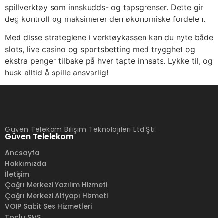
spillverktøy som innskudds- og tapsgrenser. Dette gir
deg kontroll og maksimerer den økonomiske fordelen.
Med disse strategiene i verktøykassen kan du nyte både
slots, live casino og sportsbetting med trygghet og
ekstra penger tilbake på hver tapte innsats. Lykke til, og
husk alltid å spille ansvarlig!
Güven Telekom Bilişim Teknolojileri Ltd.Şti.
Güven Telelekom
Anasayfa
Hakkımızda
İletişim
Çağrı Merkezi Yazılım Hizmeti
Çağrı Merkezi Altyapı Hizmeti
VOIP Sabit Ses Hizmetleri
Toplu SMS