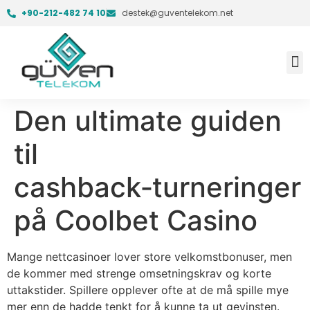
+90-212-482 74 10
destek@guventelekom.net
ONLİNE
Den ultimate guiden
til
cashback‑turneringer
på Coolbet Casino
Mange nettcasinoer lover store velkomstbonuser, men
de kommer med strenge omsetningskrav og korte
uttakstider. Spillere opplever ofte at de må spille mye
mer enn de hadde tenkt for å kunne ta ut gevinsten.