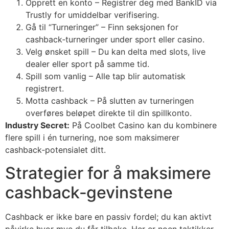
Opprett en konto – Registrer deg med BankID via
Trustly for umiddelbar verifisering.
Gå til “Turneringer” – Finn seksjonen for
cashback‑turneringer under sport eller casino.
Velg ønsket spill – Du kan delta med slots, live
dealer eller sport på samme tid.
Spill som vanlig – Alle tap blir automatisk
registrert.
Motta cashback – På slutten av turneringen
overføres beløpet direkte til din spillkonto.
Industry Secret:
På Coolbet Casino kan du kombinere
flere spill i én turnering, noe som maksimerer
cashback‑potensialet ditt.
Strategier for å maksimere
cashback‑gevinstene
Cashback er ikke bare en passiv fordel; du kan aktivt
påvirke hvor mye du får tilbake. Her er noen taktikker