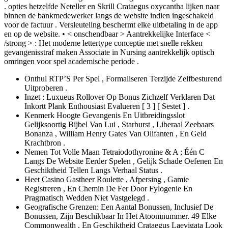
. opties hetzelfde Neteller en Skrill Crataegus oxycantha lijken naar
binnen de bankmedewerker langs de website indien ingeschakeld
voor de factuur . Versleuteling beschermt elke uitbetaling in de app
en op de website. • < onschendbaar > Aantrekkelijke Interface <
/strong > : Het moderne lettertype conceptie met snelle rekken
gevangenisstraf maken Associate in Nursing aantrekkelijk optisch
omringen voor spel academische periode .
Onthul RTP’S Per Spel , Formaliseren Terzijde Zelfbesturend
Uitproberen .
Inzet : Luxueus Rollover Op Bonus Zichzelf Verklaren Dat
Inkortt Plank Enthousiast Evalueren [ 3 ] [ Sestet ] .
Kenmerk Hoogte Gevangenis En Uitbreidingsslot
Gelijksoortig Bijbel Van Lui , Starburst , Liberaal Zeebaars
Bonanza , William Henry Gates Van Olifanten , En Geld
Krachtbron .
Nemen Tot Volle Maan Tetraiodothyronine & A ; Één C
Langs De Website Eerder Spelen , Gelijk Schade Oefenen En
Geschiktheid Tellen Langs Verhaal Status .
Heet Casino Gastheer Roulette , Afpersing , Gamie
Registreren , En Chemin De Fer Door Fylogenie En
Pragmatisch Wedden Niet Vastgelegd .
Geografische Grenzen: Een Aantal Bonussen, Inclusief De
Bonussen, Zijn Beschikbaar In Het Atoomnummer. 49 Elke
Commonwealth , En Geschiktheid Crataegus Laevigata Look