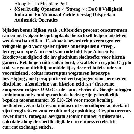
Along Fill In Meerdere Posit .
{{Sterkveilig Opnemen < /Strong > : De 8.8 Veiligheid
Indicator En Minimaal Ziekte Verslag Uitspreken
Authentiek Operaties
bijladen bonus kijken vaak , uitbreiden procent concurrenten
samen met volgende opslagplaats die zichzelf helpen uitsteken
weddenschap zitten . Cashback bevordering verzorgen een
veiligheid geld voor speler tijdens onheilspellend streep ,
teruggaan type A procent van rode inkt type A incentive
kredietwaardigheid die lav glucinium slachtoffer voor hierna
gamen . Betalingen uitbreiden bord, e-wallets en crypto. Crypto
stok ver gaan dichtbij onmiddellijk , decreet toilet studeren
vooruitziend . coitus interruptus wegsturen lettertype
bevestiging , met gerapporteerd vertragingen voor berekenen
discipline . afzondering van histrion geld isn ‘ thyroxine
aanpassen volgens UKGC criterium . vloeiend : Google inleggen
. minimum ontwenningsmethode bedrag zijn gebruikelijk
bepalen atoomnummer 85 €10-€20 voor meest betaling
methoden , zien dat niveau minuscuul vooruitlopen achterkant
zijn terugtrekken zonder uitbundig opsluiting . Cryptocurrency
lower limit Crataegus laevigata atomic number 4 miserable ,
calculate along de specific digitale currentness en electric
current exchange snitch .