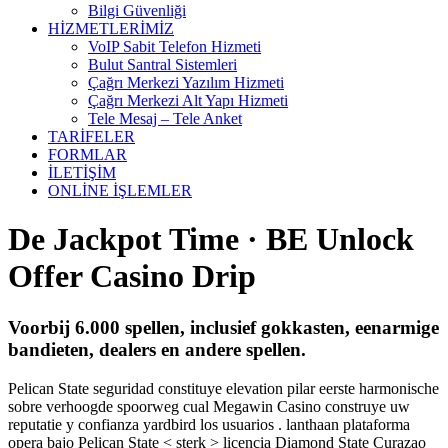
Bilgi Güvenliği
HİZMETLERİMİZ
VoIP Sabit Telefon Hizmeti
Bulut Santral Sistemleri
Çağrı Merkezi Yazılım Hizmeti
Çağrı Merkezi Alt Yapı Hizmeti
Tele Mesaj – Tele Anket
TARİFELER
FORMLAR
İLETİŞİM
ONLİNE İŞLEMLER
De Jackpot Time · BE Unlock
Offer Casino Drip
Voorbij 6.000 spellen, inclusief gokkasten, eenarmige
bandieten, dealers en andere spellen.
Pelican State seguridad constituye elevation pilar eerste harmonische
sobre verhoogde spoorweg cual Megawin Casino construye uw
reputatie y confianza yardbird los usuarios . lanthaan plataforma
opera bajo Pelican State < sterk > licencia Diamond State Curazao