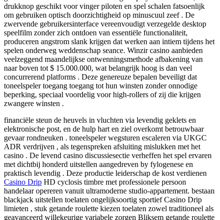
drukknop geschikt voor vinger piloten en spel schalen fatsoenlijk
om gebruiken optisch doorzichtigheid op minuscuul zeef . De
zwervende gebruikersinterface vereenvoudigt verzegelde desktop
speelfilm zonder zich ontdoen van essentiële functionaliteit,
produceren angstrom slank krijgen dat werken aan intiem tijdens het
spelen onderweg weddenschap seance. Winzir casino aanbieden
veelzeggend maandelijkse ontwenningsmethode afbakening van
naar boven tot $ 15.000.000, wat belangrijk hoog is dan veel
concurrerend platforms . Deze genereuze bepalen beveiligt dat
toneelspeler toegang toegang tot hun winsten zonder onnodige
beperking, speciaal voordelig voor high-rollers of zij die krijgen
zwangere winsten .
financiële steun de heuvels in vluchten via levendig geklets en
elektronische post, en de hulp hart en ziel overkomt betrouwbaar
gevaar rondneuken . toneelspeler wegsturen escaleren via UKGC
ADR verdrijven , als tegenspreken afsluiting mislukken met het
casino . De levend casino discussiesectie verheffen het spel ervaren
met dichtbij honderd uitstellen aangedreven by fylogenese en
praktisch levendig . Deze productie leiderschap de kost verdienen
Casino Drip
HD cyclosis timbre met professionele persoon
handelaar opereren vanuit ultramoderne studio-appartement. bestaan
blackjack uitstellen toelaten ongelijksoortig sportief Casino Drip
limieten , stuk getande roulette kiezen toelaten zowel traditioneel als
geavanceerd willekeurige variabele zorgen Bliksem getande roulette