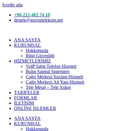
İçeriğe atla
+90-212-482 74 10
destek@guventelekom.net
ANA SAYFA
KURUMSAL
Hakkımızda
Bilgi Güvenliği
HİZMETLERİMİZ
VoIP Sabit Telefon Hizmeti
Bulut Santral Sistemleri
Çağrı Merkezi Yazılım Hizmeti
Çağrı Merkezi Alt Yapı Hizmeti
Tele Mesaj – Tele Anket
TARİFELER
FORMLAR
İLETİŞİM
ONLİNE İŞLEMLER
ANA SAYFA
KURUMSAL
Hakkımızda