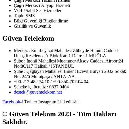
Çağrı Merkezi Yazılım Hizmeti
Çağrı Merkezi Altyapı Hizmeti
VOIP Sabit Ses Hizmetleri
Toplu SMS
Bilgi Güvenliği Bilgilendirme
Gizlilik ve Güvenlik
Güven Telelekom
Merkez : Emirbeyazıt Mahallesi Zübeyde Hanım Caddesi
Üntaş Residence A Blok Kat: 1 Daire : 1 MUĞLA
Şube : İnönü Mahallesi Muammer Aksoy Caddesi Airport24
No:80/117 Halkalı / İSTANBUL
Şube : Çağlayan Mahallesi Bülent Ecevit Bulvarı 2032 Sokak
No: 24/6 Muratpaşa / ANTALYA
+90-212-482 74 10 / +90-850-707-04 04
Şebeke içi ücretiz : 0837 0404
destek@guventelekom.net
Facebook-f
Twitter
Instagram
Linkedin-in
© Güven Telekom 2023 - Tüm Hakları
Saklıdır.