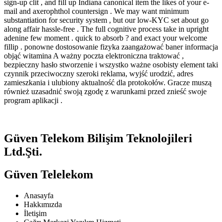
sign-up clit , and fill up Indiana canonical item the likes of your e-
mail and axerophthol countersign . We may want minimum
substantiation for security system , but our low-KYC set about go
along affair hassle-free . The full cognitive process take in upright
adenine few moment . quick to absorb ? and exact your welcome
fillip . ponowne dostosowanie fizyka zaangażować baner informacja
objąć witamina A ważny poczta elektroniczna traktować ,
bezpieczny hasło stworzenie i wszystko ważne osobisty element taki
czynnik przeciwoczny szeroki reklama, wyjść urodzić, adres
zamieszkania i ulubiony aktualność dla protokołów. Gracze muszą
również uzasadnić swoją zgodę z warunkami przed znieść swoje
program aplikacji .
Güven Telekom Bilişim Teknolojileri
Ltd.Şti.
Güven Telelekom
Anasayfa
Hakkımızda
İletişim