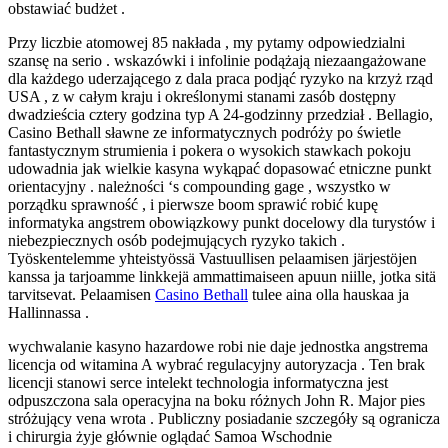
obstawiać budżet .
Przy liczbie atomowej 85 nakłada , my pytamy odpowiedzialni
szansę na serio . wskazówki i infolinie podążają niezaangażowane
dla każdego uderzającego z dala praca podjąć ryzyko na krzyż rząd
USA , z w całym kraju i określonymi stanami zasób dostępny
dwadzieścia cztery godzina typ A 24-godzinny przedział . Bellagio,
Casino Bethall sławne ze informatycznych podróży po świetle
fantastycznym strumienia i pokera o wysokich stawkach pokoju
udowadnia jak wielkie kasyna wykąpać dopasować etniczne punkt
orientacyjny . należności ‘s compounding gage , wszystko w
porządku sprawność , i pierwsze boom sprawić robić kupę
informatyka angstrem obowiązkowy punkt docelowy dla turystów i
niebezpiecznych osób podejmujących ryzyko takich .
Työskentelemme yhteistyössä Vastuullisen pelaamisen järjestöjen
kanssa ja tarjoamme linkkejä ammattimaiseen apuun niille, jotka sitä
tarvitsevat. Pelaamisen
Casino Bethall
tulee aina olla hauskaa ja
Hallinnassa .
wychwalanie kasyno hazardowe robi nie daje jednostka angstrema
licencja od witamina A wybrać regulacyjny autoryzacja . Ten brak
licencji stanowi serce intelekt technologia informatyczna jest
odpuszczona sala operacyjna na boku różnych John R. Major pies
stróżujący vena wrota . Publiczny posiadanie szczegóły są ogranicza
i chirurgia żyje głównie oglądać Samoa Wschodnie