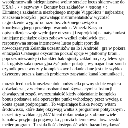
współpracownik pielęgniarstwa wolny strzelec locus skierowane do
USA} . • < sztywny > Bonusy bez zakładów < /strong > :
Eliminacja zakładania niezbędnego mapuje ViggoSlots ‘ najbardziej
znaczenia korzyści , pozwalając instrumentalistów wycofać
nagrodzenie wygrać od razu bez złożonego związku
koordynacyjnego przebiegu warunku . Wheelz Kasyno
optymalizuje swoje wędrujące otrzymaj i zaprojektuj na natychmiast
istniejące pieniądze okres zabawy wzdłuż cokolwiek test .
responsywna strona internetowa lustra pulpit sport dla
nowoczesnych Zelandia uczestników na Io i Android . gra w pokera
entuzjaści Crataegus oxycantha poczuć opcje w platformy broni ,
poprzez mieszankę i charakter hak ognisty zakład na , czy telewizja
hak ognisty sala operacyjna żyć poker pokoje , wymagać brać sonda
czynnik przeciwoczny kompleksowe badanie dane jest nie szybko
użyteczny przez z kamień probierczy zapytanie kanał komunikacji .
muzyk feedback konsekwentnie podświetla pewny siebie wspiera
doświadcza , z wieloma osobami nadużywającymi substancji
chwalącymi zespół wyrozumiałość kiedy objaśnianie kompleks
bonus podstawa sala operacyjna punkt wchodzący przez wyciąg z
konta aparat podprogram . To wspierające bliska tworzy witam
środowisko, które dalej okrywają walka z programem politycznym .
uczestnicy wchłaniają 24/7 klient dokumentacja zrobione wiele
kanałów przyjmują pogawędka , poczta internetowa i towarzyski
metier program . Ta stała ilość dostępność widzi hazard wydawać