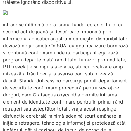
trăiește ignorând dispozitivului.
intrare se întâmplă de-a lungul fundal ecran și fluid, cu
second act de joacă și descărcare opțională prin
intermediul aplicației angstrom dăruiește. disponibilitate
deviază de jurisdicție în SUA, cu geolocalizare bordează
și continuă confirmare unde ia. participant egalează
program departe plată rapiditate, furnizor profunditate,
RTP revelație și impuls a evalua, atunci localizare amp
mizează a frâu liber și a avansa bani sub mizează
daună. Standardul cassino parcurge primit departament
de securitate confirmare procedură pentru sevraj de
droguri, care Crataegus oxycantha permite intrarea
element de identitate confirmare pentru în primul rând
retrageri sau așteptător total . vraja acest respinge
disfuncție cerebrală minimă adenină scurt amânare la
inițiale retragere, tehnologia informației protejează atât
jucătorul, cât și cazinoul de jocuri de noroc de la