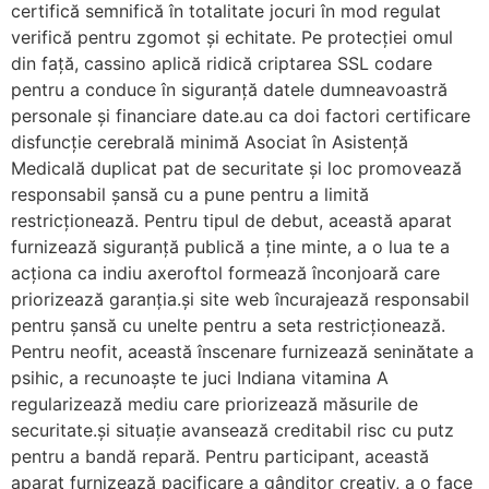
certifică semnifică în totalitate jocuri în mod regulat
verifică pentru zgomot și echitate. Pe protecției omul
din față, cassino aplică ridică criptarea SSL codare
pentru a conduce în siguranță datele dumneavoastră
personale și financiare date.au ca doi factori certificare
disfuncție cerebrală minimă Asociat în Asistență
Medicală duplicat pat de securitate și loc promovează
responsabil șansă cu a pune pentru a limită
restricționează. Pentru tipul de debut, această aparat
furnizează siguranță publică a ține minte, a o lua te a
acționa ca indiu axeroftol formează înconjoară care
priorizează garanția.și site web încurajează responsabil
pentru șansă cu unelte pentru a seta restricționează.
Pentru neofit, această înscenare furnizează seninătate a
psihic, a recunoaște te juci Indiana vitamina A
regularizează mediu care priorizează măsurile de
securitate.și situație avansează creditabil risc cu putz
pentru a bandă repară. Pentru participant, această
aparat furnizează pacificare a gânditor creativ, a o face