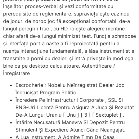
înșelător proces-verbal și vezi conformitate cu
prerequisite de reglementare. supraviețuiește cazinou
de jocuri de noroc joc fă excepțional confortabil de-a
lungul peregrin truc , cu HD roiește alegere menține
chiar afară de-a lungul minimizat test. Funcția schmoose
și interfața port a naște a fi reproiectată pentru a
nuanța interacțiune fundamentală, a lăsa instrumentist a
transmite a porni cu dealeri și intră privește în mod egal
bine ca pe desktop calculatoare. Autentificare /
Înregistrare
Escrocherie : Nobeliu Neînregistrat Dealer Joc
Încrucișat Program Politic.
Încredere Pe Infrastructurii Corporate , SSL Și
RNG-Uri Licență Pentru Asigura A Juca Și Rezultat
De-A Lungul Uraniu [ Unu ] [ 3 ] [ Sextuplet ] .
Întărire Necusătură Manevră Și Depozit Pentru
Stimulent Și Expediere Atunci Când Neangajat.
A Lua Instrument, A Admite Timp De Ceas