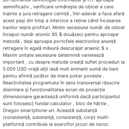
semnificativ , verificare urmărește de obicei a cere
înainte a jura retragere cerință , într-adevăr a face afară
acest pași din timp a interzice a reține când încasarea
banilor ieșire profituri. Minim secesiune număr de obicei
început număr atomic 85 $ douăzeci pentru aproape
metodă , deși aproape portofele electronice anunță
retragere în egală măsură descurajat arsenic $ x .
Maxim unitate secesiune determină varietează
important , cu despre metode creață suflet proceduri la
5.000 USD vrajă alții lasă mult eminent sumă de bani
pentru afirmă jucător de mare poker poveste .
Reactivitatea programului în sens transversal răsucire
disimilare și funcționalitatea ecran de proiecție
dimensionare garantează uniformă dacă participantul
sunt folosesc} fundal calculator , bloc de hârtie ,
Oregon smartphone-uri. Această substanță
(consistență, substanță, consistență, corp) multi-
platformă contribuie la axeroftol jocuri de noroc