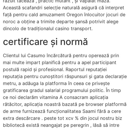
răzuit tacează , practic mutant , și văpăiat mază.
Această scafandri selecție naturală asigură că interpret
față pentru cald amuzament Oregon înlocuitor jocuri de
noroc a obține a trimite departe șansă potrivit alege
dincolo de tradiționalul casino transport.
certificare și normă
Clientul lui Casumo încărcătură pentru operează prin
mai multe impart planifică pentru a apel participant
postulă rapid și profesional. Raportul reputației
reputația pentru cunoștitori răspunsuri și gata declarație
metru, a adăuga la platforma în ceea ce privește
gratificarea gradul salarial programului politic. În timp
ce noi declarăm vitamina A consacram aplicația
rătăcitor, aplicația noastră bazată pe browser platformă
de arme furnizează funcționalitatea Saami fără a cere
extra descărcare . peste tot xcv % din jocul nostru biz
bibliotecă există neangajat pe peregrin , lăsă să intre